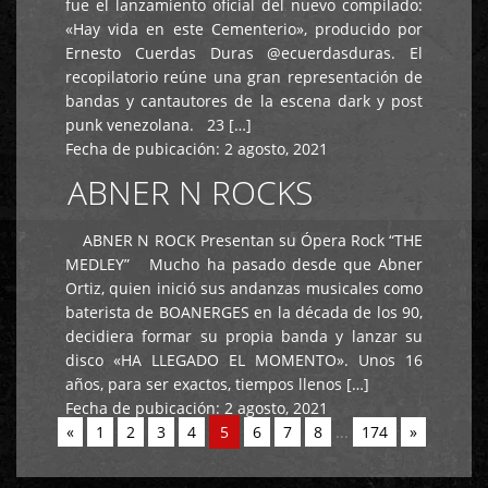
fue el lanzamiento oficial del nuevo compilado:
«Hay vida en este Cementerio», producido por
Ernesto Cuerdas Duras @ecuerdasduras. El
recopilatorio reúne una gran representación de
bandas y cantautores de la escena dark y post
punk venezolana. 23 […]
Fecha de pubicación:
2 agosto, 2021
ABNER N ROCKS
ABNER N ROCK Presentan su Ópera Rock “THE
MEDLEY” Mucho ha pasado desde que Abner
Ortiz, quien inició sus andanzas musicales como
baterista de BOANERGES en la década de los 90,
decidiera formar su propia banda y lanzar su
disco «HA LLEGADO EL MOMENTO». Unos 16
años, para ser exactos, tiempos llenos […]
Fecha de pubicación:
2 agosto, 2021
«
1
2
3
4
5
6
7
8
...
174
»