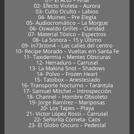
01- El Acto – Final
02- Efecto Violeta – Aurora
03- Culto Oculto – Labios
04- Muines – Pre Elegía
05- Audiocromático – La Morgue
06- Oswaldo Grillet – Claridad
07- Material Tóxico – Espectros
08- La Sonora – 15 y Último
09- in73rzon4 – Las calles del centro
10- Recipe Morado – Vueltas em Santa Fe
11- Taxidermia – Mentes Obscuras
12- Herraduro – Carrusel
13- La Makina Snot – Shadows
14- Polvo – Frozen Heart
15- Tatobox – Anestesiado
16- Transporte Nocturno – Tarántula
17- Samuel Mitchel – Introspección
18- Channel – Hombre Obsoleto
19- Jorge Ramírez – Mariposas
20- Los Tapes – Playa
21- Víctor López Rossi – Carrusel
22- Señorita Cometa- Caos
23- El Globo Oscuro – Pedestal