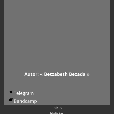
Autor: «
Betzabeth Bezada
»
Telegram
Bandcamp
inicio
Noticias