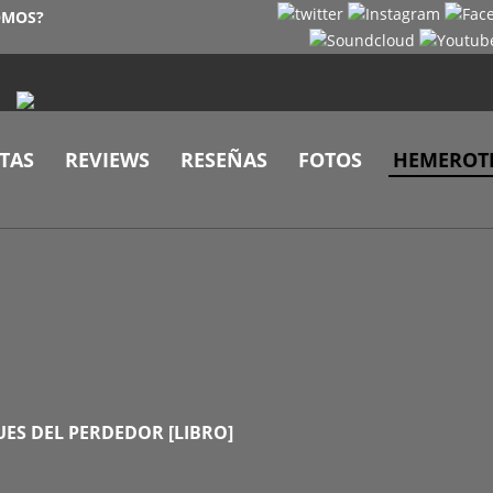
OMOS?
TAS
REVIEWS
RESEÑAS
FOTOS
HEMEROT
UES DEL PERDEDOR [LIBRO]