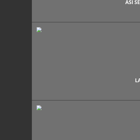
ASI S
L