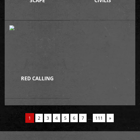
SCAPE
CIVILIS
RED CALLING
1
2
3
4
5
6
7
...
111
»