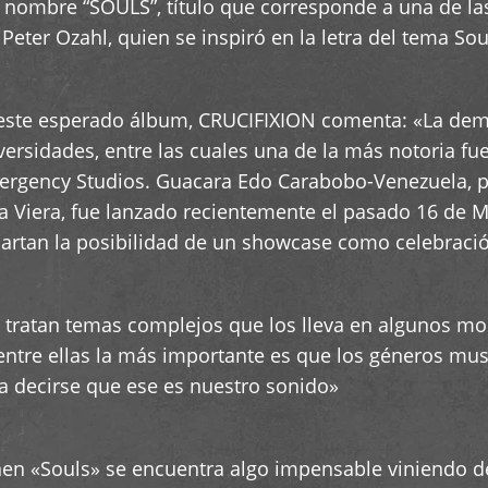
r nombre “SOULS”, título que corresponde a una de l
Peter Ozahl, quien se inspiró en la letra del tema Sou
este esperado álbum, CRUCIFIXION comenta: «La demo
versidades, entre las cuales una de la más notoria fu
ergency Studios. Guacara Edo Carabobo-Venezuela, pa
a Viera, fue lanzado recientemente el pasado 16 de M
artan la posibilidad de un showcase como celebraci
tratan temas complejos que los lleva en algunos mo
, entre ellas la más importante es que los géneros mu
ía decirse que ese es nuestro sonido»
en «Souls» se encuentra algo impensable viniendo de