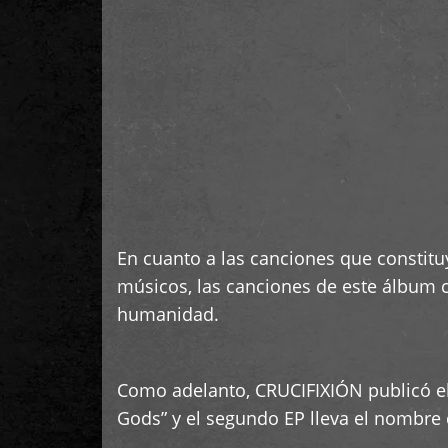
En cuanto a las canciones que constitu
músicos, las canciones de este álbum c
humanidad.
Como adelanto, CRUCIFIXIÓN publicó el 
Gods” y el segundo EP lleva el nombre 