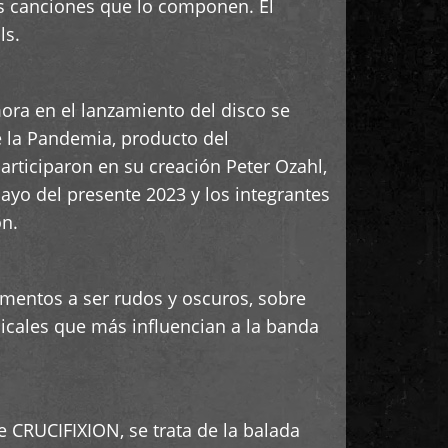
as canciones que lo componen. El
ls.
ra en el lanzamiento del disco se
e la Pandemia, producto del
rticiparon en su creación Peter Ozahl,
ayo del presente 2023 y los integrantes
ón.
mentos a ser rudos y oscuros, sobre
sicales que más influencian a la banda
 CRUCIFIXION, se trata de la balada