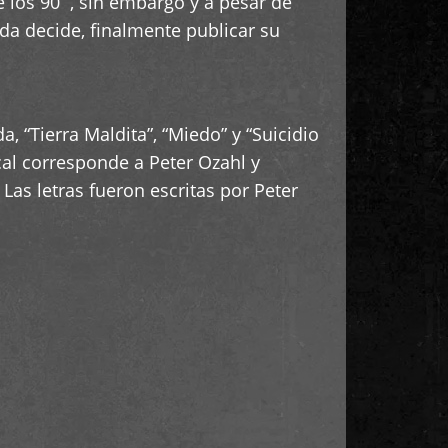
los 90´, sin embargo y a pesar de
nda decide, finalmente publicar su
, “Tierra Maldita”, “Miedo” y “Suicidio
al corresponde a Peter Ozahl y
Las letras fueron escritas por Peter