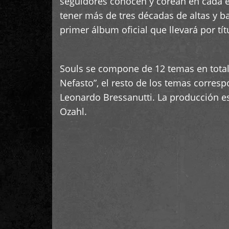
seguidores conocen y corean en cada e
tener más de tres décadas de altas y ba
primer álbum oficial que llevará por tí
Souls se compone de 12 temas en total, 
Nefasto”, el resto de los temas corre
Leonardo Bressanutti. La producción est
Ozahl.