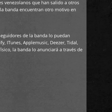
tes venezolanos que han salido a otros
e la banda encuentran otro motivo en
seguidores de la banda lo puedan
fy, ITunes, Applemusic, Deezer, Tidal,
sico, la banda lo anunciará a través de