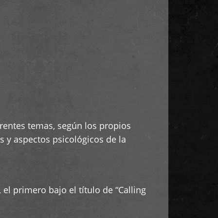
erentes temas, según los propios
 y aspectos psicológicos de la
 primero bajo el título de “Calling