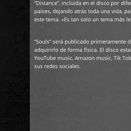
“Distance”, incluida en el disco por di
países, dejando atrás toda una vida, p
este tema. «Es tan solo un tema más le
“Souls” será publicado primeramente d
adquirirlo de forma física. El disco es
YouTube music, Amazon music, Tik Tok, 
sus redes sociales.