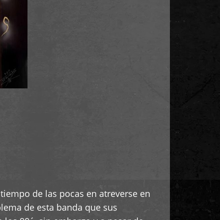
 tiempo de las pocas en atreverse en
mblema de esta banda que sus