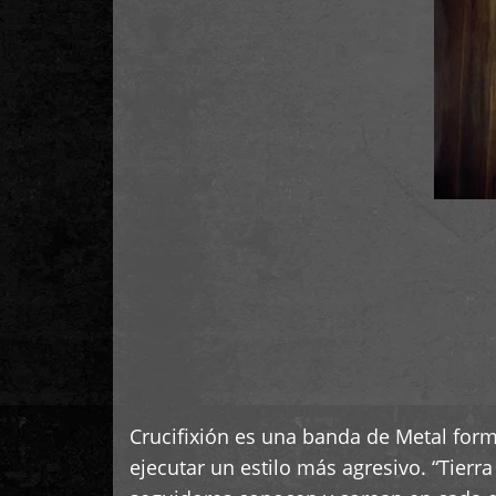
Crucifixión es una banda de Metal form
ejecutar un estilo más agresivo. “Tier