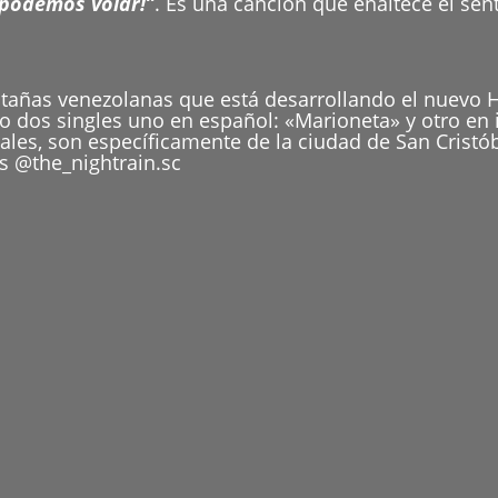
¡podemos volar!”
. Es una canción que enaltece el sen
añas venezolanas que está desarrollando el nuevo H
o dos singles uno en español: «Marioneta» y otro en 
tales, son específicamente de la ciudad de San Cristó
s @the_nightrain.sc