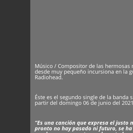
Músico / Compositor de las hermosas mo
desde muy pequeño incursiona en la gui
Radiohead.
Éste es el segundo single de la banda 
partir del domingo 06 de junio del 2021
“Es una canción que expresa el justo 
pronto no hay pasado ni futuro, se ha 