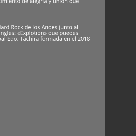
timiento de alegría y unión que
ard Rock de los Andes junto al
inglés: «Explotion» que puedes
bal Edo. Táchira formada en el 2018