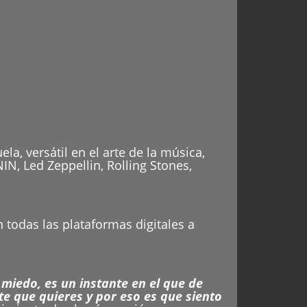
, versátil en el arte de la música,
N, Led Zeppellin, Rolling Stones,
 todas las plataformas digitales a
miedo, es un instante en el que de
te que quieres y por eso es que siento