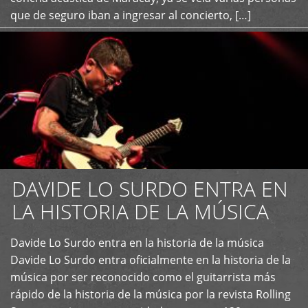
que de seguro iban a ingresar al concierto, […]
DAVIDE LO SURDO ENTRA EN
LA HISTORIA DE LA MÚSICA
+
Davide Lo Surdo entra en la historia de la música
Davide Lo Surdo entra oficialmente en la historia de la
música por ser reconocido como el guitarrista más
rápido de la historia de la música por la revista Rolling