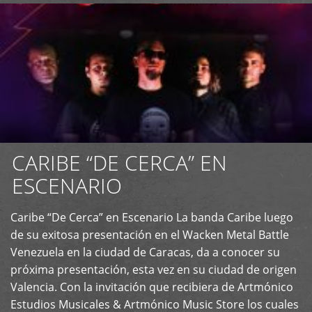
CARIBE “DE CERCA” EN
ESCENARIO
Caribe “De Cerca” en Escenario La banda Caribe luego
+
de su exitosa presentación en el Wacken Metal Battle
Venezuela en la ciudad de Caracas, da a conocer su
próxima presentación, esta vez en su ciudad de origen
Valencia. Con la invitación que recibiera de Artmónico
Estudios Musicales & Artmónico Music Store los cuales