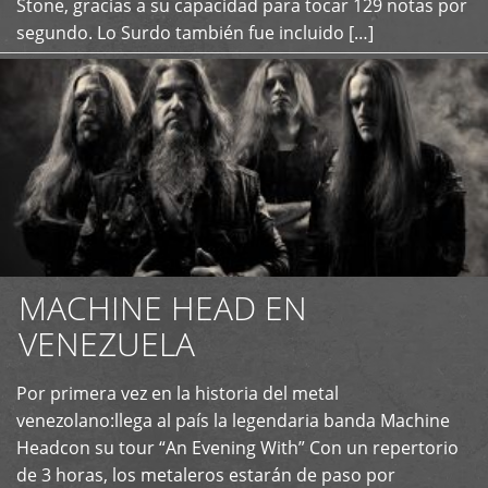
Stone, gracias a su capacidad para tocar 129 notas por
segundo. Lo Surdo también fue incluido […]
MACHINE HEAD EN
VENEZUELA
Por primera vez en la historia del metal
+
venezolano:llega al país la legendaria banda Machine
Headcon su tour “An Evening With” Con un repertorio
de 3 horas, los metaleros estarán de paso por