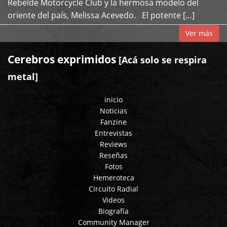
Rebelde Motorcycle Club y la hermosa modelo del
oriente del país, Melissa Acevedo. El potente […]
Ver más
Cerebros exprimidos
[Acá solo se respira
metal]
inicio
Noticias
Fanzine
Entrevistas
Reviews
Reseñas
Fotos
Hemeroteca
Circuito Radial
Videos
Biografía
Community Manager