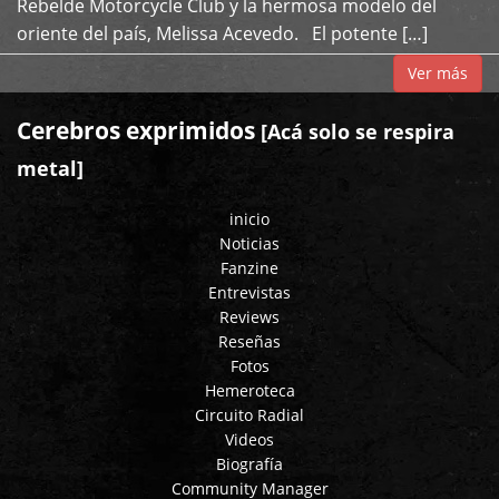
Rebelde Motorcycle Club y la hermosa modelo del
oriente del país, Melissa Acevedo. El potente […]
Ver más
Cerebros exprimidos
[Acá solo se respira
metal]
inicio
Noticias
Fanzine
Entrevistas
Reviews
Reseñas
Fotos
Hemeroteca
Circuito Radial
Videos
Biografía
Community Manager