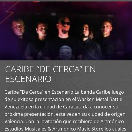
CARIBE “DE CERCA” EN
ESCENARIO
Caribe “De Cerca” en Escenario La banda Caribe luego
+
de su exitosa presentación en el Wacken Metal Battle
Venezuela en la ciudad de Caracas, da a conocer su
próxima presentación, esta vez en su ciudad de origen
Valencia. Con la invitación que recibiera de Artmónico
Estudios Musicales & Artmónico Music Store los cuales