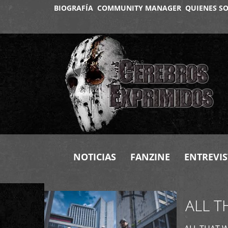
BIOGRAFÍA
COMMUNITY MANAGER
QUIENES S
+
NOTICIAS
FANZINE
ENTREVIS
ALL T