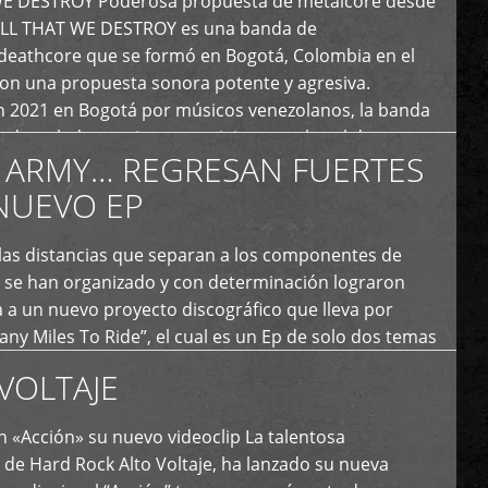
E DESTROY Poderosa propuesta de metalcore desde
LL THAT WE DESTROY es una banda de
deathcore que se formó en Bogotá, Colombia en el
con una propuesta sonora potente y agresiva.
 2021 en Bogotá por músicos venezolanos, la banda
fs demoledores, ritmos vertiginosos y breakdowns
 ARMY… REGRESAN FUERTES
es, creando […]
NUEVO EP
 las distancias que separan a los componentes de
 se han organizado y con determinación lograron
 a un nuevo proyecto discográfico que lleva por
y Miles To Ride”, el cual es un Ep de solo dos temas
an logrado plasmar nuevamente todo ese estilo
VOLTAJE
e […]
 «Acción» su nuevo videoclip La talentosa
de Hard Rock Alto Voltaje, ha lanzado su nueva