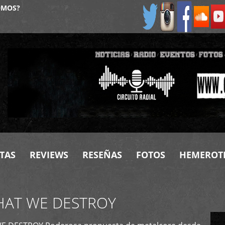
OMOS?
TAS
REVIEWS
RESEÑAS
FOTOS
HEMEROT
HAT WE DESTROY