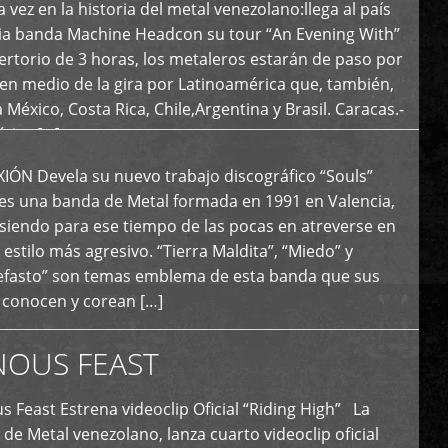
 vez en la historia del metal venezolano:llega al país
ria banda Machine Headcon su tour “An Evening With”
rtorio de 3 horas, los metaleros estarán de paso por
en medio de la gira por Latinoamérica que, también,
a México, Costa Rica, Chile,Argentina y Brasil. Caracas.-
tica […]
N Devela su nuevo trabajo discográfico “Souls”
 es una banda de Metal formada en 1991 en Valencia,
siendo para ese tiempo de las pocas en atreverse en
 estilo más agresivo. “Tierra Maldita”, “Miedo” y
Nefasto” son temas emblema de esta banda que sus
 conocen y corean […]
NOUS FEAST
east Estrena videoclip Oficial “Riding High” La
de Metal venezolano, lanza cuarto videoclip oficial