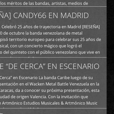
y los méritos de las bandas, artistas, medios de
ón y productoras musicales que hacen vida dentro
ÑA] CANDY66 EN MADRID
intas tendencias del metal y […]
Celebró 25 años de trayectoria en Madrid [RESEÑA]
20 de octubre la banda venezolana de metal
 pisó territorio europeo para celebrar sus 25 años de
ical, con un concierto mágico que logró el
 del quinteto con el público venezolano que vive en
y que los sigue […]
E “DE CERCA” EN ESCENARIO
Cerca” en Escenario La banda Caribe luego de su
sentación en el Wacken Metal Battle Venezuela en la
Caracas, da a conocer su próxima presentación, esta
iudad de origen Valencia. Con la invitación que
de Artmónico Estudios Musicales & Artmónico Music
uales cumplen 12 […]