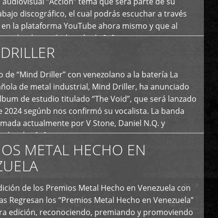
 audiovisual “Acción” tema que será parte de su
bajo discográfico, el cual podrás escuchar a través
l en la plataforma YouTube ahora mismo y que al
tual ya ha recibido más de […]
DRILLER
 de “Mind Driller” con venezolano a la batería La
ola de metal industrial, Mind Driller, ha anunciado
lbum de estudio titulado “The Void”, que será lanzado
e 2024 segúnb nos confirmó su vocalista. La banda
rmada actualmente por V Stone, Daniel N.Q. y
ledo a las […]
IOS METAL HECHO EN
ZUELA
I Edición de los Premios Metal Hecho en Venezuela con
ías Regresan los “Premios Metal Hecho en Venezuela”
era edición, reconociendo, premiando y promoviendo