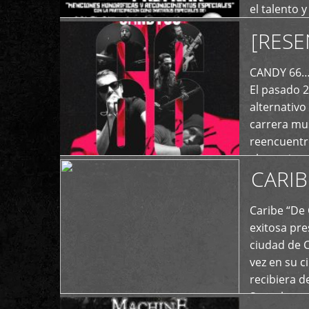
el talento 
comunicaci
[RESE
+
de las dist
CANDY 66… 
El pasado 
alternativo
carrera mus
reencuentro
el exterior 
CARIB
+
Caribe “De 
exitosa pre
ciudad de 
vez en su c
recibiera 
Store los c