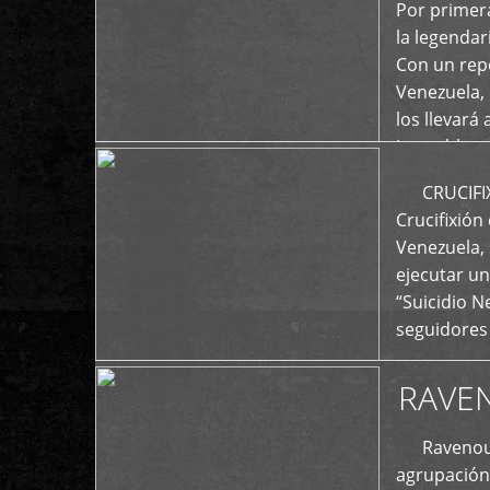
+
Por primera
la legenda
Con un repe
Venezuela, 
los llevará 
La emblemá
+
CRUCIFIXIÓ
Crucifixión
Venezuela, 
ejecutar un
“Suicidio 
seguidores
RAVE
Ravenous F
agrupación 