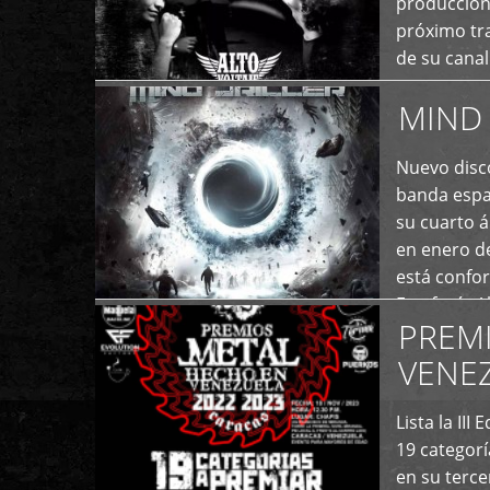
producción
próximo tra
de su cana
momento ac
MIND 
+
Nuevo disco
banda españ
su cuarto á
en enero d
está confo
Estefanía A
PREM
+
VENE
Lista la II
19 categor
en su terc