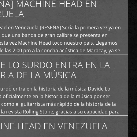
ÑA] MACHINE HEAD EN
ZUELA
ad en Venezuela [RESEÑA] Sería la primera vez ya en
s que una banda de gran calibre se presenta en
esta vez Machine Head toco nuestro país. Llegamos
e las 2:00 pm a la concha acústica de Maracay, ya se
 personas que de seguro iban a ingresar al concierto,
E LO SURDO ENTRA EN LA
RIA DE LA MÚSICA
urdo entra en la historia de la música Davide Lo
 oficialmente en la historia de la música por ser
como el guitarrista más rápido de la historia de la
la revista Rolling Stone, gracias a su capacidad para
otas por segundo. Lo Surdo también fue incluido […]
INE HEAD EN VENEZUELA