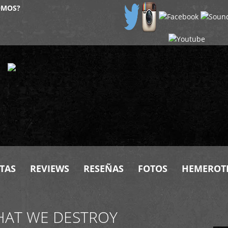
OMOS?
TAS
REVIEWS
RESEÑAS
FOTOS
HEMEROT
HAT WE DESTROY