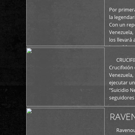
+
Por primera
la legenda
Con un repe
Venezuela, 
los llevará 
La emblemá
+
CRUCIFIXIÓ
Crucifixión
Venezuela, 
ejecutar un
“Suicidio 
seguidores
RAVE
Ravenous F