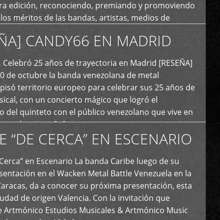
era edición, reconociendo, premiando y promoviendo
y los méritos de las bandas, artistas, medios de
ón y productoras musicales que hacen vida dentro
ÑA] CANDY66 EN MADRID
intas tendencias del metal y […]
Celebró 25 años de trayectoria en Madrid [RESEÑA]
20 de octubre la banda venezolana de metal
 pisó territorio europeo para celebrar sus 25 años de
ical, con un concierto mágico que logró el
 del quinteto con el público venezolano que vive en
y que los sigue […]
E “DE CERCA” EN ESCENARIO
Cerca” en Escenario La banda Caribe luego de su
sentación en el Wacken Metal Battle Venezuela en la
Caracas, da a conocer su próxima presentación, esta
iudad de origen Valencia. Con la invitación que
de Artmónico Estudios Musicales & Artmónico Music