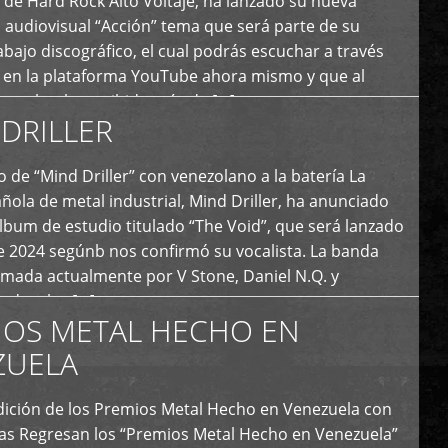
de Hard Rock Alto Voltaje, ha lanzado su nueva
 audiovisual “Acción” tema que será parte de su
bajo discográfico, el cual podrás escuchar a través
l en la plataforma YouTube ahora mismo y que al
tual ya ha recibido más de […]
DRILLER
 de “Mind Driller” con venezolano a la batería La
ola de metal industrial, Mind Driller, ha anunciado
lbum de estudio titulado “The Void”, que será lanzado
e 2024 segúnb nos confirmó su vocalista. La banda
rmada actualmente por V Stone, Daniel N.Q. y
ledo a las […]
IOS METAL HECHO EN
ZUELA
I Edición de los Premios Metal Hecho en Venezuela con
ías Regresan los “Premios Metal Hecho en Venezuela”