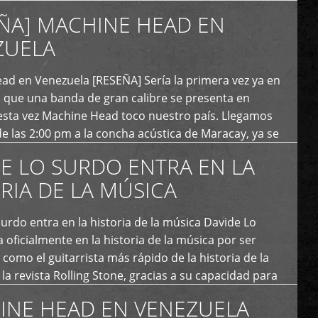
uales cumplen 12 […]
ÑA] MACHINE HEAD EN
ZUELA
ad en Venezuela [RESEÑA] Sería la primera vez ya en
s que una banda de gran calibre se presenta en
esta vez Machine Head toco nuestro país. Llegamos
e las 2:00 pm a la concha acústica de Maracay, ya se
 personas que de seguro iban a ingresar al concierto,
E LO SURDO ENTRA EN LA
RIA DE LA MÚSICA
urdo entra en la historia de la música Davide Lo
 oficialmente en la historia de la música por ser
como el guitarrista más rápido de la historia de la
la revista Rolling Stone, gracias a su capacidad para
otas por segundo. Lo Surdo también fue incluido […]
INE HEAD EN VENEZUELA