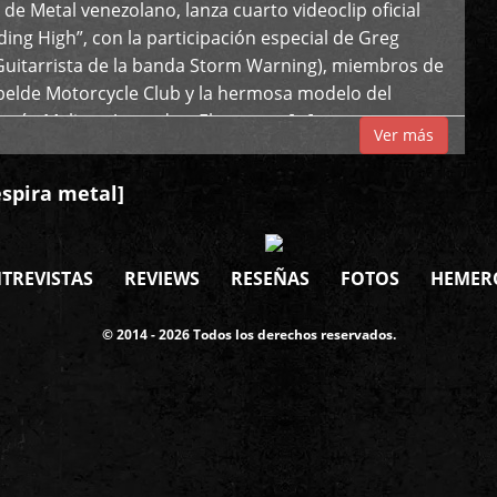
de Metal venezolano, lanza cuarto videoclip oficial
iding High”, con la participación especial de Greg
Guitarrista de la banda Storm Warning), miembros de
ebelde Motorcycle Club y la hermosa modelo del
 país, Melissa Acevedo. El potente […]
Ver más
espira metal]
TREVISTAS
REVIEWS
RESEÑAS
FOTOS
HEMER
© 2014 - 2026 Todos los derechos reservados.