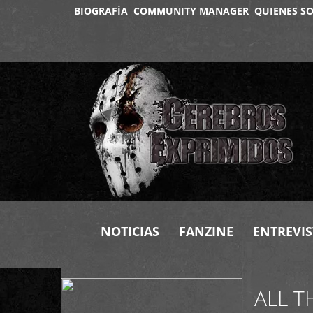
BIOGRAFÍA
COMMUNITY MANAGER
QUIENES S
+
NOTICIAS
FANZINE
ENTREVIS
ALL T