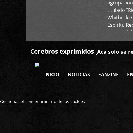
agrupación 
titulado “R
Whitbeck (
Espíritu R
oriente del
Cerebros exprimidos
[Acá solo se r
INICIO
NOTICIAS
FANZINE
EN
Gestionar el consentimiento de las cookies