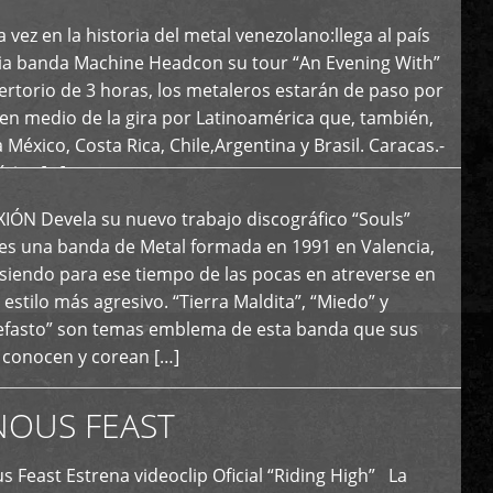
 vez en la historia del metal venezolano:llega al país
ria banda Machine Headcon su tour “An Evening With”
rtorio de 3 horas, los metaleros estarán de paso por
en medio de la gira por Latinoamérica que, también,
a México, Costa Rica, Chile,Argentina y Brasil. Caracas.-
tica […]
N Devela su nuevo trabajo discográfico “Souls”
 es una banda de Metal formada en 1991 en Valencia,
siendo para ese tiempo de las pocas en atreverse en
 estilo más agresivo. “Tierra Maldita”, “Miedo” y
Nefasto” son temas emblema de esta banda que sus
 conocen y corean […]
NOUS FEAST
east Estrena videoclip Oficial “Riding High” La