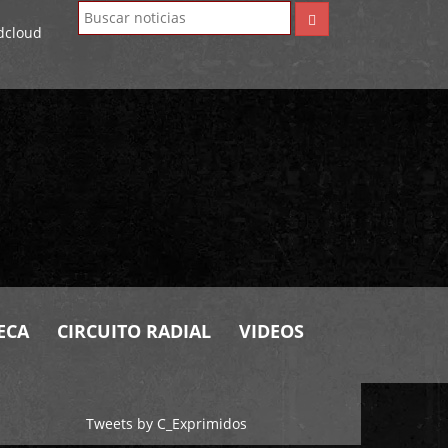
ECA
CIRCUITO RADIAL
VIDEOS
Tweets by C_Exprimidos