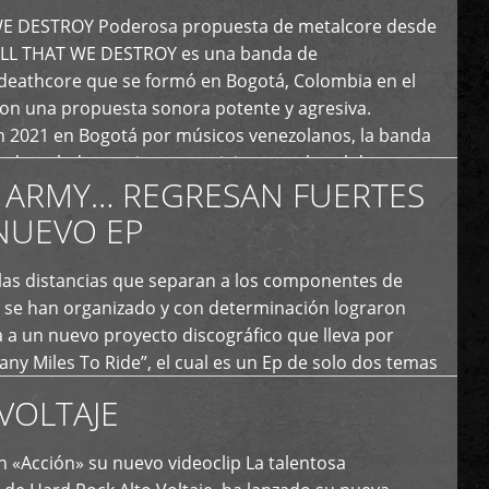
E DESTROY Poderosa propuesta de metalcore desde
LL THAT WE DESTROY es una banda de
deathcore que se formó en Bogotá, Colombia en el
con una propuesta sonora potente y agresiva.
 2021 en Bogotá por músicos venezolanos, la banda
fs demoledores, ritmos vertiginosos y breakdowns
 ARMY… REGRESAN FUERTES
es, creando […]
NUEVO EP
 las distancias que separan a los componentes de
 se han organizado y con determinación lograron
 a un nuevo proyecto discográfico que lleva por
y Miles To Ride”, el cual es un Ep de solo dos temas
an logrado plasmar nuevamente todo ese estilo
VOLTAJE
e […]
 «Acción» su nuevo videoclip La talentosa