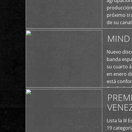
agrupación 
producción
próximo tra
de su cana
momento ac
MIND 
+
Nuevo disco
banda españ
su cuarto á
en enero d
está confo
Estefanía A
PREM
+
VENE
Lista la II
19 categor