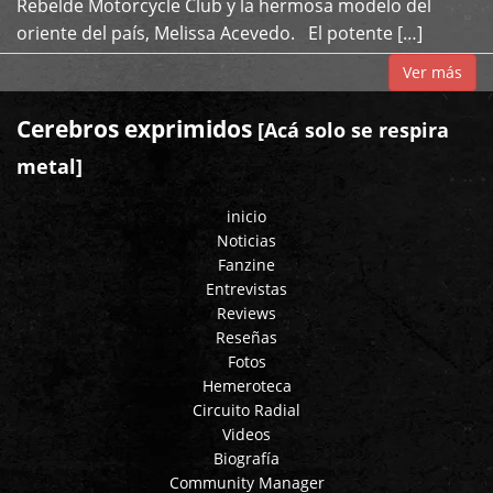
Rebelde Motorcycle Club y la hermosa modelo del
oriente del país, Melissa Acevedo. El potente […]
Ver más
Cerebros exprimidos
[Acá solo se respira
metal]
inicio
Noticias
Fanzine
Entrevistas
Reviews
Reseñas
Fotos
Hemeroteca
Circuito Radial
Videos
Biografía
Community Manager