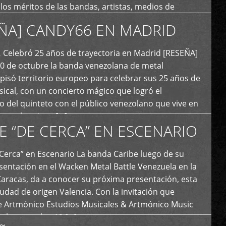
y los méritos de las bandas, artistas, medios de
ón y productoras musicales que hacen vida dentro
ÑA] CANDY66 EN MADRID
intas tendencias del metal y […]
Celebró 25 años de trayectoria en Madrid [RESEÑA]
20 de octubre la banda venezolana de metal
 pisó territorio europeo para celebrar sus 25 años de
ical, con un concierto mágico que logró el
 del quinteto con el público venezolano que vive en
y que los sigue […]
E “DE CERCA” EN ESCENARIO
Cerca” en Escenario La banda Caribe luego de su
sentación en el Wacken Metal Battle Venezuela en la
Caracas, da a conocer su próxima presentación, esta
iudad de origen Valencia. Con la invitación que
de Artmónico Estudios Musicales & Artmónico Music
uales cumplen 12 […]