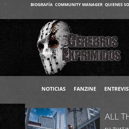
BIOGRAFÍA
COMMUNITY MANAGER
QUIENES S
+
NOTICIAS
FANZINE
ENTREVIS
ALL T