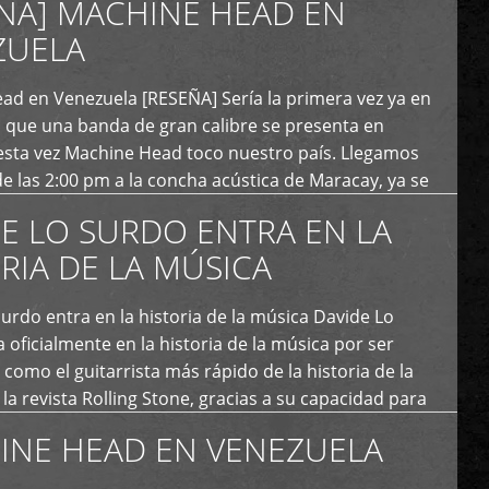
ÑA] MACHINE HEAD EN
ZUELA
ad en Venezuela [RESEÑA] Sería la primera vez ya en
s que una banda de gran calibre se presenta en
esta vez Machine Head toco nuestro país. Llegamos
e las 2:00 pm a la concha acústica de Maracay, ya se
 personas que de seguro iban a ingresar al concierto,
E LO SURDO ENTRA EN LA
RIA DE LA MÚSICA
urdo entra en la historia de la música Davide Lo
 oficialmente en la historia de la música por ser
como el guitarrista más rápido de la historia de la
la revista Rolling Stone, gracias a su capacidad para
otas por segundo. Lo Surdo también fue incluido […]
INE HEAD EN VENEZUELA