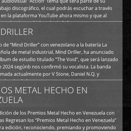
 audiovisual “Acción” tema que será parte de su
bajo discográfico, el cual podrás escuchar a través
l en la plataforma YouTube ahora mismo y que al
tual ya ha recibido más de […]
DRILLER
 de “Mind Driller” con venezolano a la batería La
ola de metal industrial, Mind Driller, ha anunciado
lbum de estudio titulado “The Void”, que será lanzado
e 2024 segúnb nos confirmó su vocalista. La banda
rmada actualmente por V Stone, Daniel N.Q. y
ledo a las […]
IOS METAL HECHO EN
ZUELA
I Edición de los Premios Metal Hecho en Venezuela con
ías Regresan los “Premios Metal Hecho en Venezuela”
era edición, reconociendo, premiando y promoviendo