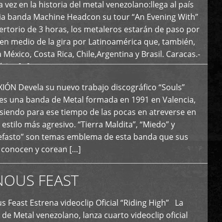
 vez en la historia del metal venezolano:llega al país
ria banda Machine Headcon su tour “An Evening With”
rtorio de 3 horas, los metaleros estarán de paso por
en medio de la gira por Latinoamérica que, también,
a México, Costa Rica, Chile,Argentina y Brasil. Caracas.-
tica […]
N Devela su nuevo trabajo discográfico “Souls”
 es una banda de Metal formada en 1991 en Valencia,
siendo para ese tiempo de las pocas en atreverse en
 estilo más agresivo. “Tierra Maldita”, “Miedo” y
Nefasto” son temas emblema de esta banda que sus
 conocen y corean […]
NOUS FEAST
east Estrena videoclip Oficial “Riding High” La
de Metal venezolano, lanza cuarto videoclip oficial