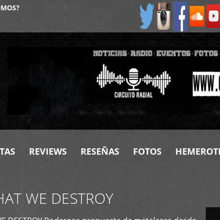
OMOS?
TAS
REVIEWS
RESEÑAS
FOTOS
HEMEROT
HAT WE DESTROY