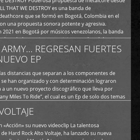
E DESTROY Poderosa propuesta de metalcore desde
LL THAT WE DESTROY es una banda de
deathcore que se formó en Bogotá, Colombia en el
con una propuesta sonora potente y agresiva.
 2021 en Bogotá por músicos venezolanos, la banda
fs demoledores, ritmos vertiginosos y breakdowns
 ARMY… REGRESAN FUERTES
es, creando […]
NUEVO EP
 las distancias que separan a los componentes de
 se han organizado y con determinación lograron
 a un nuevo proyecto discográfico que lleva por
y Miles To Ride”, el cual es un Ep de solo dos temas
an logrado plasmar nuevamente todo ese estilo
VOLTAJE
e […]
 «Acción» su nuevo videoclip La talentosa
de Hard Rock Alto Voltaje, ha lanzado su nueva