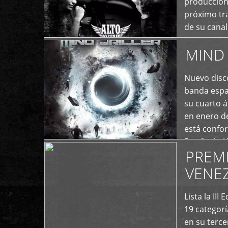
producción
próximo tra
de su cana
momento ac
MIND 
+
Nuevo disco
banda españ
su cuarto á
en enero d
está confo
Estefanía A
PREM
+
VENE
Lista la II
19 categor
en su terc