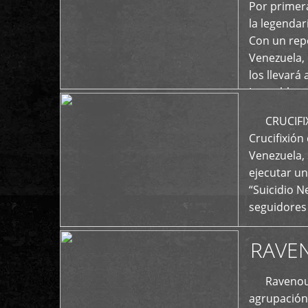
+
Por primera
la legenda
Con un repe
Venezuela, 
los llevará 
La emblemá
+
CRUCIFIXIÓ
Crucifixión
Venezuela, 
ejecutar un
“Suicidio 
seguidores
RAVE
Ravenous F
agrupación 