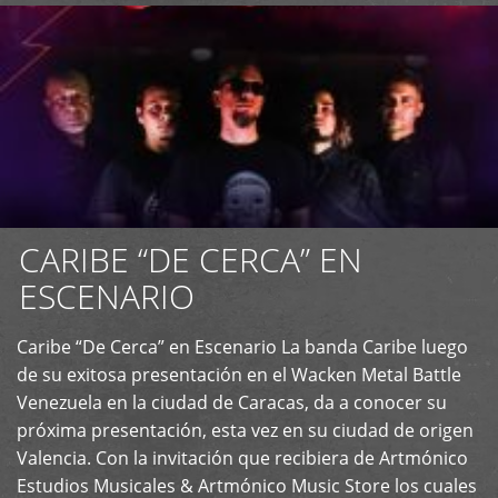
CARIBE “DE CERCA” EN
ESCENARIO
Caribe “De Cerca” en Escenario La banda Caribe luego
+
de su exitosa presentación en el Wacken Metal Battle
Venezuela en la ciudad de Caracas, da a conocer su
próxima presentación, esta vez en su ciudad de origen
Valencia. Con la invitación que recibiera de Artmónico
Estudios Musicales & Artmónico Music Store los cuales