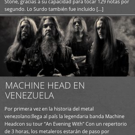
Stone, gracias a su capacidad para tocar 129 notas por
segundo. Lo Surdo también fue incluido […]
MACHINE HEAD EN
VENEZUELA
Por primera vez en la historia del metal
+
venezolano:llega al país la legendaria banda Machine
Headcon su tour “An Evening With” Con un repertorio
de 3 horas, los metaleros estarán de paso por