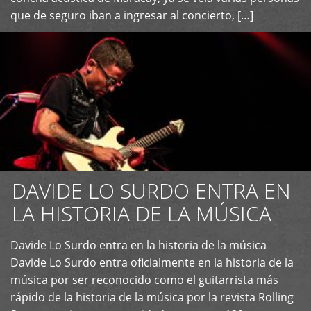
que de seguro iban a ingresar al concierto, […]
DAVIDE LO SURDO ENTRA EN
LA HISTORIA DE LA MÚSICA
+
Davide Lo Surdo entra en la historia de la música
Davide Lo Surdo entra oficialmente en la historia de la
música por ser reconocido como el guitarrista más
rápido de la historia de la música por la revista Rolling