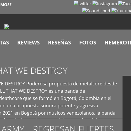
OMOS?
TAS
REVIEWS
RESEÑAS
FOTOS
HEMEROT
HAT WE DESTROY
E DESTROY Poderosa propuesta de metalcore desde
LL THAT WE DESTROY es una banda de
deathcore que se formó en Bogotá, Colombia en el
con una propuesta sonora potente y agresiva.
 2021 en Bogotá por músicos venezolanos, la banda
fs demoledores, ritmos vertiginosos y breakdowns
 ARMY… REGRESAN FUERTES
es, creando […]