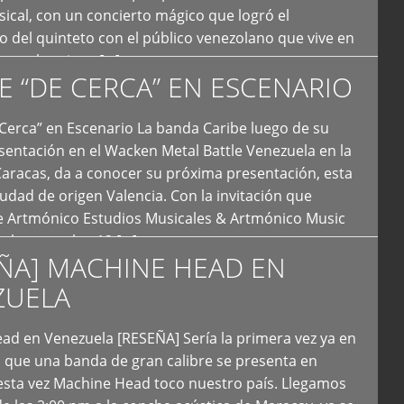
ical, con un concierto mágico que logró el
 del quinteto con el público venezolano que vive en
y que los sigue […]
E “DE CERCA” EN ESCENARIO
Cerca” en Escenario La banda Caribe luego de su
sentación en el Wacken Metal Battle Venezuela en la
Caracas, da a conocer su próxima presentación, esta
iudad de origen Valencia. Con la invitación que
de Artmónico Estudios Musicales & Artmónico Music
uales cumplen 12 […]
ÑA] MACHINE HEAD EN
ZUELA
ad en Venezuela [RESEÑA] Sería la primera vez ya en
s que una banda de gran calibre se presenta en
esta vez Machine Head toco nuestro país. Llegamos