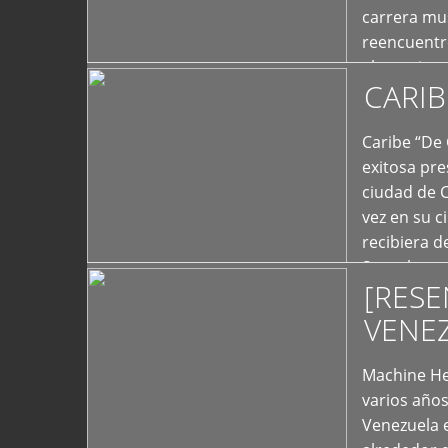
carrera mus
reencuentro
el exterior 
CARIB
+
Caribe “De 
exitosa pre
ciudad de 
vez en su c
recibiera 
Store los c
[RESE
+
VENE
Machine He
varios año
Venezuela 