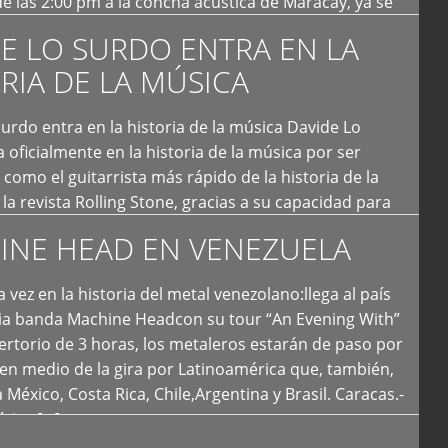
e las 2:00 pm a la concha acústica de Maracay, ya se
 personas que de seguro iban a ingresar al concierto,
E LO SURDO ENTRA EN LA
RIA DE LA MÚSICA
urdo entra en la historia de la música Davide Lo
 oficialmente en la historia de la música por ser
como el guitarrista más rápido de la historia de la
la revista Rolling Stone, gracias a su capacidad para
otas por segundo. Lo Surdo también fue incluido […]
INE HEAD EN VENEZUELA
 vez en la historia del metal venezolano:llega al país
ria banda Machine Headcon su tour “An Evening With”
rtorio de 3 horas, los metaleros estarán de paso por
en medio de la gira por Latinoamérica que, también,
a México, Costa Rica, Chile,Argentina y Brasil. Caracas.-
tica […]