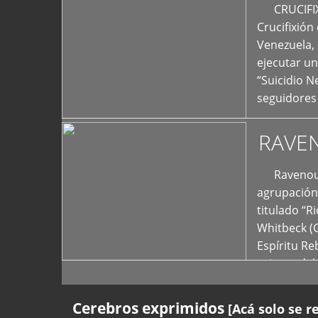
+
CRUCIFIXIÓ
Crucifixión
Venezuela, 
ejecutar un
“Suicidio 
seguidores
RAVE
Ravenous F
agrupación 
titulado “R
Whitbeck (
Espíritu R
oriente del
Cerebros exprimidos
[Acá solo se r