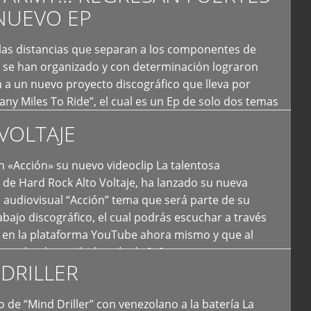
NUEVO EP
 las distancias que separan a los componentes de
 se han organizado y con determinación lograron
 a un nuevo proyecto discográfico que lleva por
y Miles To Ride”, el cual es un Ep de solo dos temas
an logrado plasmar nuevamente todo ese estilo
VOLTAJE
e […]
 «Acción» su nuevo videoclip La talentosa
de Hard Rock Alto Voltaje, ha lanzado su nueva
 audiovisual “Acción” tema que será parte de su
bajo discográfico, el cual podrás escuchar a través
l en la plataforma YouTube ahora mismo y que al
tual ya ha recibido más de […]
DRILLER
 de “Mind Driller” con venezolano a la batería La