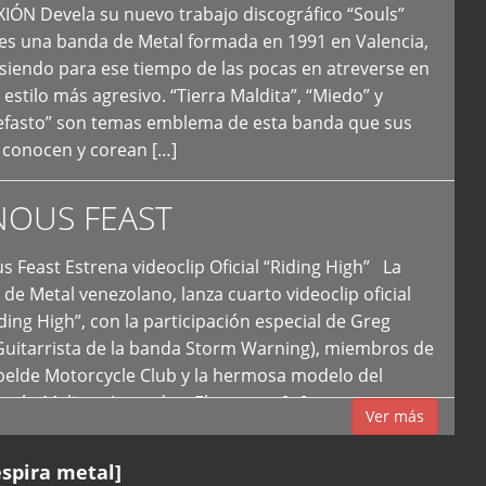
N Devela su nuevo trabajo discográfico “Souls”
 es una banda de Metal formada en 1991 en Valencia,
siendo para ese tiempo de las pocas en atreverse en
 estilo más agresivo. “Tierra Maldita”, “Miedo” y
Nefasto” son temas emblema de esta banda que sus
 conocen y corean […]
NOUS FEAST
east Estrena videoclip Oficial “Riding High” La
de Metal venezolano, lanza cuarto videoclip oficial
iding High”, con la participación especial de Greg
Guitarrista de la banda Storm Warning), miembros de
ebelde Motorcycle Club y la hermosa modelo del
 país, Melissa Acevedo. El potente […]
Ver más
espira metal]