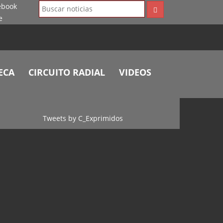
ECA
CIRCUITO RADIAL
VIDEOS
Tweets by C_Exprimidos