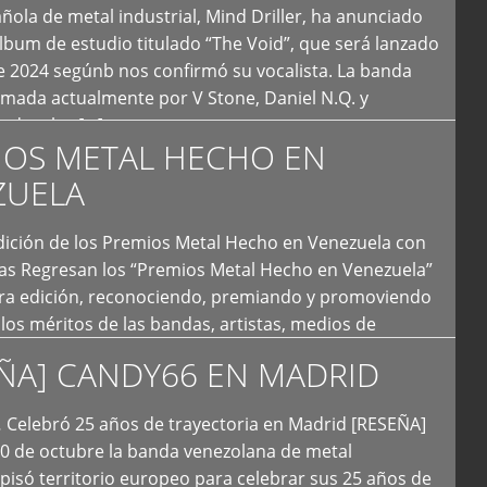
ola de metal industrial, Mind Driller, ha anunciado
lbum de estudio titulado “The Void”, que será lanzado
e 2024 segúnb nos confirmó su vocalista. La banda
rmada actualmente por V Stone, Daniel N.Q. y
ledo a las […]
IOS METAL HECHO EN
ZUELA
I Edición de los Premios Metal Hecho en Venezuela con
ías Regresan los “Premios Metal Hecho en Venezuela”
era edición, reconociendo, premiando y promoviendo
y los méritos de las bandas, artistas, medios de
ón y productoras musicales que hacen vida dentro
ÑA] CANDY66 EN MADRID
intas tendencias del metal y […]
Celebró 25 años de trayectoria en Madrid [RESEÑA]
20 de octubre la banda venezolana de metal
 pisó territorio europeo para celebrar sus 25 años de