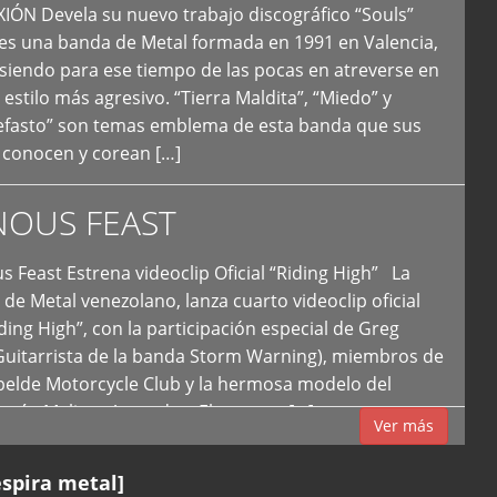
N Devela su nuevo trabajo discográfico “Souls”
 es una banda de Metal formada en 1991 en Valencia,
siendo para ese tiempo de las pocas en atreverse en
 estilo más agresivo. “Tierra Maldita”, “Miedo” y
Nefasto” son temas emblema de esta banda que sus
 conocen y corean […]
NOUS FEAST
east Estrena videoclip Oficial “Riding High” La
de Metal venezolano, lanza cuarto videoclip oficial
iding High”, con la participación especial de Greg
Guitarrista de la banda Storm Warning), miembros de
ebelde Motorcycle Club y la hermosa modelo del
 país, Melissa Acevedo. El potente […]
Ver más
espira metal]