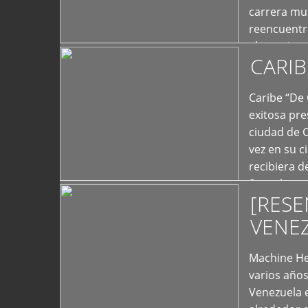
carrera mus
reencuentro
el exterior 
CARIB
+
Caribe “De 
exitosa pre
ciudad de 
vez en su c
recibiera 
Store los c
[RESE
+
VENE
Machine He
varios año
Venezuela 