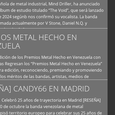
ola de metal industrial, Mind Driller, ha anunciado
lbum de estudio titulado “The Void”, que será lanzado
e 2024 segúnb nos confirmó su vocalista. La banda
rmada actualmente por V Stone, Daniel N.Q. y
ledo a las […]
IOS METAL HECHO EN
ZUELA
I Edición de los Premios Metal Hecho en Venezuela con
ías Regresan los “Premios Metal Hecho en Venezuela”
era edición, reconociendo, premiando y promoviendo
y los méritos de las bandas, artistas, medios de
ón y productoras musicales que hacen vida dentro
ÑA] CANDY66 EN MADRID
intas tendencias del metal y […]
Celebró 25 años de trayectoria en Madrid [RESEÑA]
20 de octubre la banda venezolana de metal
 pisó territorio europeo para celebrar sus 25 años de