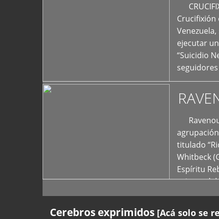
+
CRUCIFIXIÓ
Crucifixión
Venezuela, 
ejecutar un
“Suicidio 
seguidores
RAVE
Ravenous F
agrupación 
titulado “R
Whitbeck (
Espíritu R
oriente del
Cerebros exprimidos
[Acá solo se r