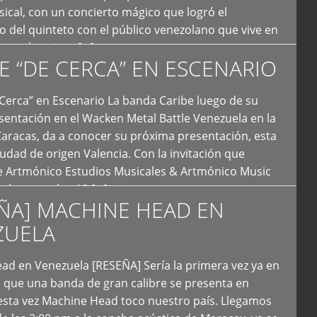
ical, con un concierto mágico que logró el
 del quinteto con el público venezolano que vive en
y que los sigue […]
E “DE CERCA” EN ESCENARIO
Cerca” en Escenario La banda Caribe luego de su
sentación en el Wacken Metal Battle Venezuela en la
Caracas, da a conocer su próxima presentación, esta
iudad de origen Valencia. Con la invitación que
de Artmónico Estudios Musicales & Artmónico Music
uales cumplen 12 […]
ÑA] MACHINE HEAD EN
ZUELA
ad en Venezuela [RESEÑA] Sería la primera vez ya en
s que una banda de gran calibre se presenta en
esta vez Machine Head toco nuestro país. Llegamos