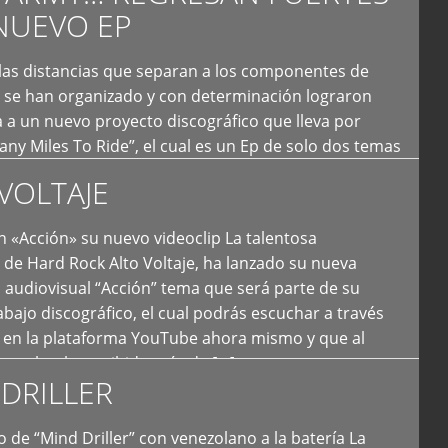
NUEVO EP
 las distancias que separan a los componentes de
 se han organizado y con determinación lograron
 a un nuevo proyecto discográfico que lleva por
y Miles To Ride”, el cual es un Ep de solo dos temas
an logrado plasmar nuevamente todo ese estilo
VOLTAJE
e […]
 «Acción» su nuevo videoclip La talentosa
de Hard Rock Alto Voltaje, ha lanzado su nueva
 audiovisual “Acción” tema que será parte de su
bajo discográfico, el cual podrás escuchar a través
l en la plataforma YouTube ahora mismo y que al
tual ya ha recibido más de […]
DRILLER
 de “Mind Driller” con venezolano a la batería La