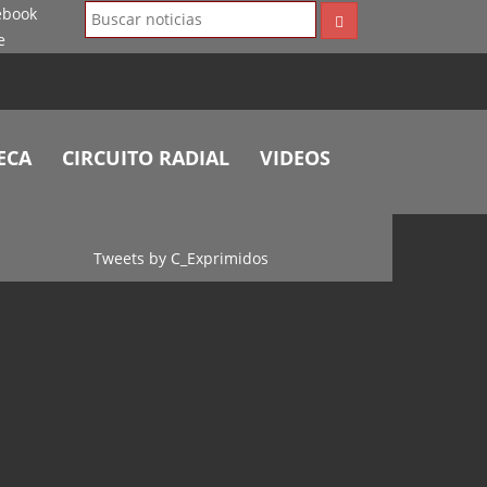
ECA
CIRCUITO RADIAL
VIDEOS
Tweets by C_Exprimidos