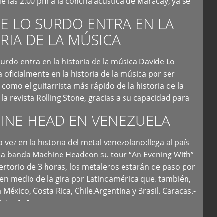
e las 2:00 pm a la concha acústica de Maracay, ya se
 personas que de seguro iban a ingresar al concierto,
E LO SURDO ENTRA EN LA
RIA DE LA MÚSICA
urdo entra en la historia de la música Davide Lo
 oficialmente en la historia de la música por ser
como el guitarrista más rápido de la historia de la
la revista Rolling Stone, gracias a su capacidad para
otas por segundo. Lo Surdo también fue incluido […]
INE HEAD EN VENEZUELA
 vez en la historia del metal venezolano:llega al país
ria banda Machine Headcon su tour “An Evening With”
rtorio de 3 horas, los metaleros estarán de paso por
en medio de la gira por Latinoamérica que, también,
a México, Costa Rica, Chile,Argentina y Brasil. Caracas.-
tica […]