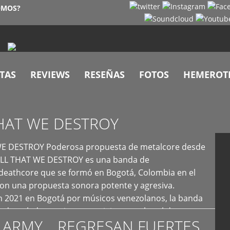
OMOS?
TAS
REVIEWS
RESEÑAS
FOTOS
HEMEROT
HAT WE DESTROY
E DESTROY Poderosa propuesta de metalcore desde
LL THAT WE DESTROY es una banda de
deathcore que se formó en Bogotá, Colombia en el
con una propuesta sonora potente y agresiva.
 2021 en Bogotá por músicos venezolanos, la banda
fs demoledores, ritmos vertiginosos y breakdowns
 ARMY… REGRESAN FUERTES
es, creando […]