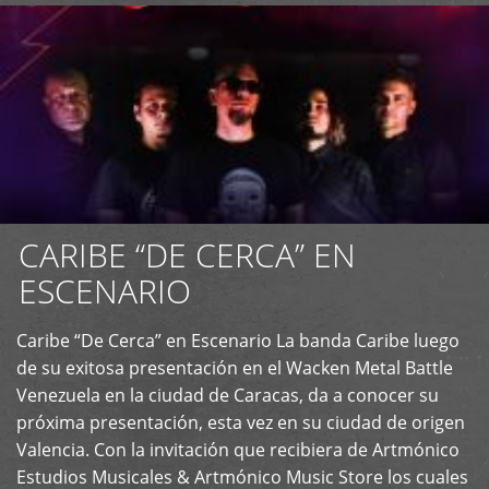
CARIBE “DE CERCA” EN
ESCENARIO
Caribe “De Cerca” en Escenario La banda Caribe luego
+
de su exitosa presentación en el Wacken Metal Battle
Venezuela en la ciudad de Caracas, da a conocer su
próxima presentación, esta vez en su ciudad de origen
Valencia. Con la invitación que recibiera de Artmónico
Estudios Musicales & Artmónico Music Store los cuales