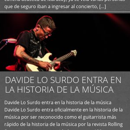
que de seguro iban a ingresar al concierto, […]
DAVIDE LO SURDO ENTRA EN
LA HISTORIA DE LA MÚSICA
+
Davide Lo Surdo entra en la historia de la música
Davide Lo Surdo entra oficialmente en la historia de la
música por ser reconocido como el guitarrista más
rápido de la historia de la música por la revista Rolling