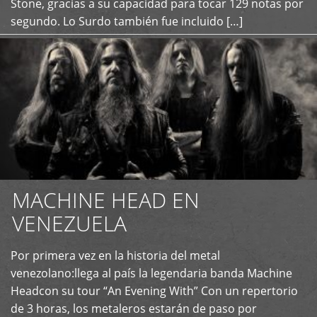
Stone, gracias a su capacidad para tocar 129 notas por
segundo. Lo Surdo también fue incluido […]
MACHINE HEAD EN
VENEZUELA
Por primera vez en la historia del metal
+
venezolano:llega al país la legendaria banda Machine
Headcon su tour “An Evening With” Con un repertorio
de 3 horas, los metaleros estarán de paso por