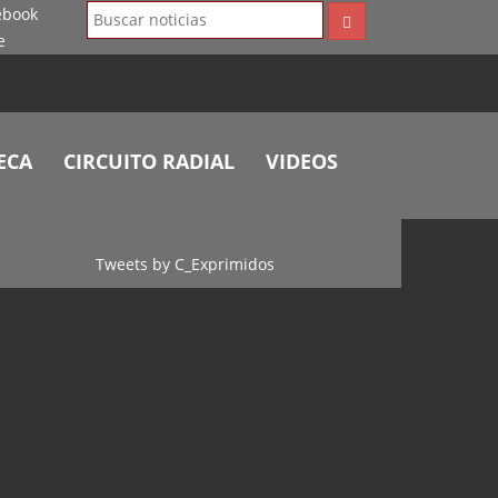
ECA
CIRCUITO RADIAL
VIDEOS
Tweets by C_Exprimidos