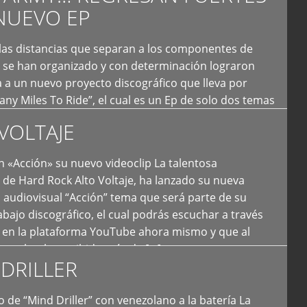
NUEVO EP
 las distancias que separan a los componentes de
 se han organizado y con determinación lograron
 a un nuevo proyecto discográfico que lleva por
y Miles To Ride”, el cual es un Ep de solo dos temas
an logrado plasmar nuevamente todo ese estilo
VOLTAJE
e […]
 «Acción» su nuevo videoclip La talentosa
de Hard Rock Alto Voltaje, ha lanzado su nueva
 audiovisual “Acción” tema que será parte de su
bajo discográfico, el cual podrás escuchar a través
l en la plataforma YouTube ahora mismo y que al
tual ya ha recibido más de […]
DRILLER
 de “Mind Driller” con venezolano a la batería La