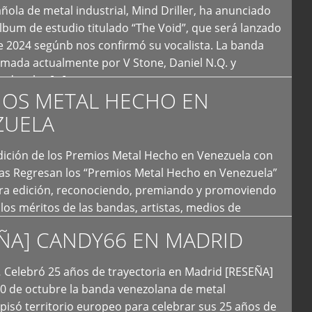
ola de metal industrial, Mind Driller, ha anunciado
lbum de estudio titulado “The Void”, que será lanzado
e 2024 segúnb nos confirmó su vocalista. La banda
rmada actualmente por V Stone, Daniel N.Q. y
ledo a las […]
IOS METAL HECHO EN
ZUELA
I Edición de los Premios Metal Hecho en Venezuela con
ías Regresan los “Premios Metal Hecho en Venezuela”
era edición, reconociendo, premiando y promoviendo
y los méritos de las bandas, artistas, medios de
ón y productoras musicales que hacen vida dentro
ÑA] CANDY66 EN MADRID
intas tendencias del metal y […]
Celebró 25 años de trayectoria en Madrid [RESEÑA]
20 de octubre la banda venezolana de metal
 pisó territorio europeo para celebrar sus 25 años de