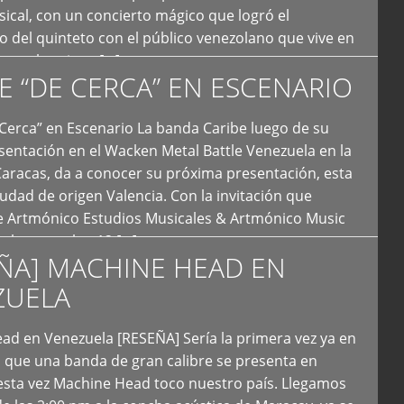
ical, con un concierto mágico que logró el
 del quinteto con el público venezolano que vive en
y que los sigue […]
E “DE CERCA” EN ESCENARIO
Cerca” en Escenario La banda Caribe luego de su
sentación en el Wacken Metal Battle Venezuela en la
Caracas, da a conocer su próxima presentación, esta
iudad de origen Valencia. Con la invitación que
de Artmónico Estudios Musicales & Artmónico Music
uales cumplen 12 […]
ÑA] MACHINE HEAD EN
ZUELA
ad en Venezuela [RESEÑA] Sería la primera vez ya en
s que una banda de gran calibre se presenta en
esta vez Machine Head toco nuestro país. Llegamos