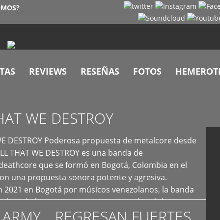
OMOS?
TAS
REVIEWS
RESEÑAS
FOTOS
HEMEROT
HAT WE DESTROY
E DESTROY Poderosa propuesta de metalcore desde
LL THAT WE DESTROY es una banda de
deathcore que se formó en Bogotá, Colombia en el
con una propuesta sonora potente y agresiva.
 2021 en Bogotá por músicos venezolanos, la banda
fs demoledores, ritmos vertiginosos y breakdowns
 ARMY… REGRESAN FUERTES
es, creando […]