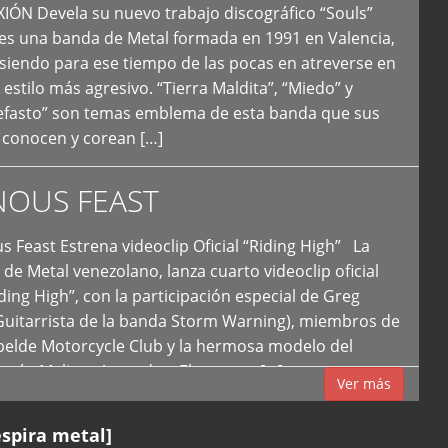
N Devela su nuevo trabajo discográfico “Souls”
 es una banda de Metal formada en 1991 en Valencia,
siendo para ese tiempo de las pocas en atreverse en
 estilo más agresivo. “Tierra Maldita”, “Miedo” y
Nefasto” son temas emblema de esta banda que sus
 conocen y corean […]
NOUS FEAST
east Estrena videoclip Oficial “Riding High” La
de Metal venezolano, lanza cuarto videoclip oficial
iding High”, con la participación especial de Greg
Guitarrista de la banda Storm Warning), miembros de
ebelde Motorcycle Club y la hermosa modelo del
 país, Melissa Acevedo. El potente […]
Ver más
espira metal]