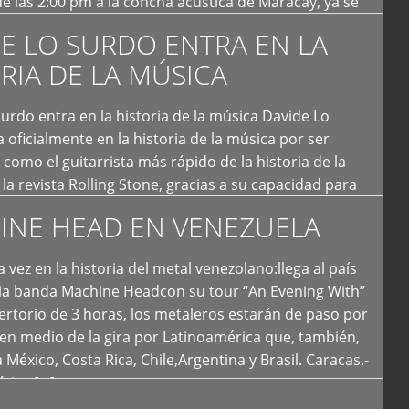
e las 2:00 pm a la concha acústica de Maracay, ya se
 personas que de seguro iban a ingresar al concierto,
E LO SURDO ENTRA EN LA
RIA DE LA MÚSICA
urdo entra en la historia de la música Davide Lo
 oficialmente en la historia de la música por ser
como el guitarrista más rápido de la historia de la
la revista Rolling Stone, gracias a su capacidad para
otas por segundo. Lo Surdo también fue incluido […]
INE HEAD EN VENEZUELA
 vez en la historia del metal venezolano:llega al país
ria banda Machine Headcon su tour “An Evening With”
rtorio de 3 horas, los metaleros estarán de paso por
en medio de la gira por Latinoamérica que, también,
a México, Costa Rica, Chile,Argentina y Brasil. Caracas.-
tica […]