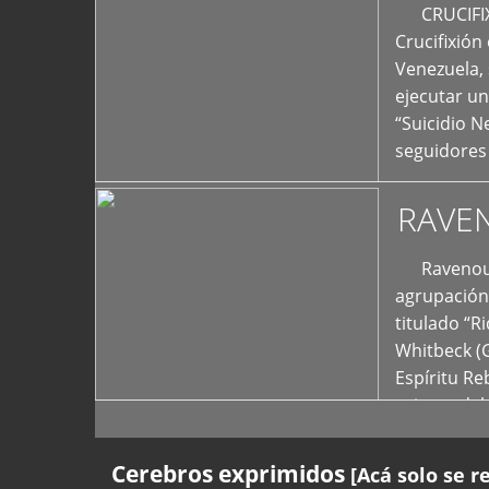
+
CRUCIFIXIÓ
Crucifixión
Venezuela, 
ejecutar un
“Suicidio 
seguidores
RAVE
Ravenous F
agrupación 
titulado “R
Whitbeck (
Espíritu R
oriente del
Cerebros exprimidos
[Acá solo se r