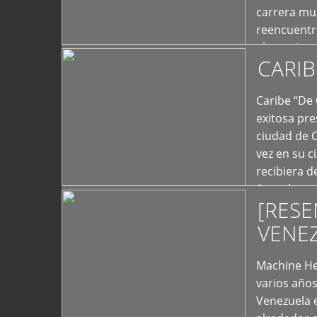
carrera mus
reencuentro
el exterior 
CARIB
+
Caribe “De 
exitosa pre
ciudad de 
vez en su c
recibiera 
Store los c
[RESE
+
VENE
Machine He
varios año
Venezuela 