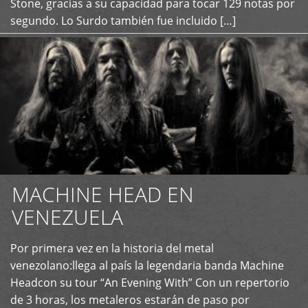
Stone, gracias a su capacidad para tocar 129 notas por
segundo. Lo Surdo también fue incluido […]
MACHINE HEAD EN
VENEZUELA
Por primera vez en la historia del metal
+
venezolano:llega al país la legendaria banda Machine
Headcon su tour “An Evening With” Con un repertorio
de 3 horas, los metaleros estarán de paso por