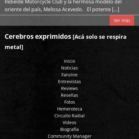
Rebelde Motorcycle Club y la hermosa modelo del
oriente del país, Melissa Acevedo. El potente […]
Ver más
Cerebros exprimidos
[Acá solo se respira
metal]
inicio
Noticias
Fanzine
Entrevistas
Reviews
Reseñas
Fotos
Hemeroteca
Circuito Radial
Videos
Biografía
Community Manager