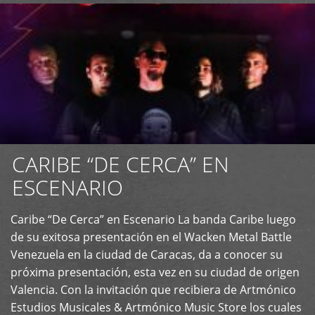
CARIBE “DE CERCA” EN
ESCENARIO
Caribe “De Cerca” en Escenario La banda Caribe luego
+
de su exitosa presentación en el Wacken Metal Battle
Venezuela en la ciudad de Caracas, da a conocer su
próxima presentación, esta vez en su ciudad de origen
Valencia. Con la invitación que recibiera de Artmónico
Estudios Musicales & Artmónico Music Store los cuales