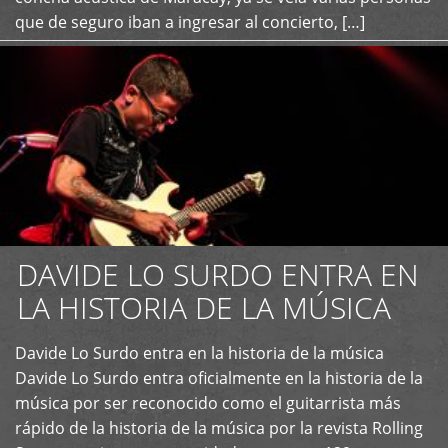
que de seguro iban a ingresar al concierto, […]
DAVIDE LO SURDO ENTRA EN
LA HISTORIA DE LA MÚSICA
+
Davide Lo Surdo entra en la historia de la música
Davide Lo Surdo entra oficialmente en la historia de la
música por ser reconocido como el guitarrista más
rápido de la historia de la música por la revista Rolling