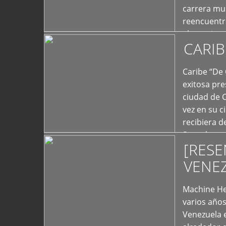
carrera mus
reencuentro
el exterior 
CARIB
+
Caribe “De 
exitosa pre
ciudad de 
vez en su c
recibiera 
Store los c
[RESE
+
VENE
Machine He
varios año
Venezuela 