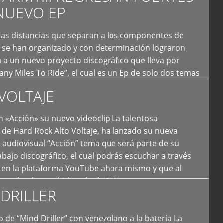
NUEVO EP
 las distancias que separan a los componentes de
 se han organizado y con determinación lograron
 a un nuevo proyecto discográfico que lleva por
y Miles To Ride”, el cual es un Ep de solo dos temas
an logrado plasmar nuevamente todo ese estilo
VOLTAJE
e […]
 «Acción» su nuevo videoclip La talentosa
de Hard Rock Alto Voltaje, ha lanzado su nueva
 audiovisual “Acción” tema que será parte de su
bajo discográfico, el cual podrás escuchar a través
l en la plataforma YouTube ahora mismo y que al
tual ya ha recibido más de […]
DRILLER
 de “Mind Driller” con venezolano a la batería La