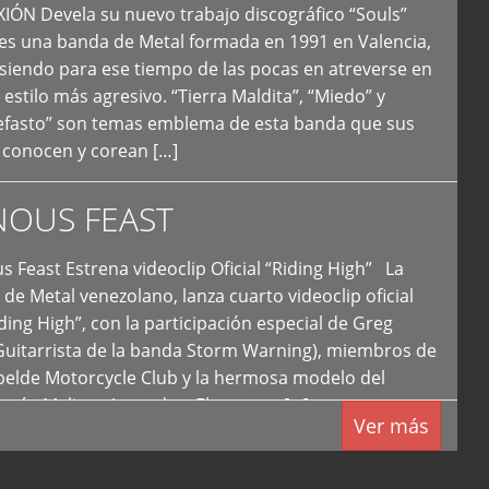
N Devela su nuevo trabajo discográfico “Souls”
 es una banda de Metal formada en 1991 en Valencia,
siendo para ese tiempo de las pocas en atreverse en
 estilo más agresivo. “Tierra Maldita”, “Miedo” y
Nefasto” son temas emblema de esta banda que sus
 conocen y corean […]
NOUS FEAST
east Estrena videoclip Oficial “Riding High” La
de Metal venezolano, lanza cuarto videoclip oficial
iding High”, con la participación especial de Greg
Guitarrista de la banda Storm Warning), miembros de
ebelde Motorcycle Club y la hermosa modelo del
 país, Melissa Acevedo. El potente […]
Ver más