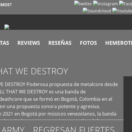
OMOS?
TAS
REVIEWS
RESEÑAS
FOTOS
HEMEROT
HAT WE DESTROY
E DESTROY Poderosa propuesta de metalcore desde
LL THAT WE DESTROY es una banda de
deathcore que se formó en Bogotá, Colombia en el
con una propuesta sonora potente y agresiva.
 2021 en Bogotá por músicos venezolanos, la banda
fs demoledores, ritmos vertiginosos y breakdowns
 ARMY… REGRESAN FUERTES
es, creando […]