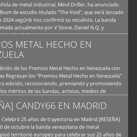
ola de metal industrial, Mind Driller, ha anunciado
lbum de estudio titulado “The Void”, que será lanzado
e 2024 segúnb nos confirmó su vocalista. La banda
rmada actualmente por V Stone, Daniel N.Q. y
ledo a las […]
IOS METAL HECHO EN
ZUELA
I Edición de los Premios Metal Hecho en Venezuela con
ías Regresan los “Premios Metal Hecho en Venezuela”
era edición, reconociendo, premiando y promoviendo
y los méritos de las bandas, artistas, medios de
ón y productoras musicales que hacen vida dentro
ÑA] CANDY66 EN MADRID
intas tendencias del metal y […]
Celebró 25 años de trayectoria en Madrid [RESEÑA]
20 de octubre la banda venezolana de metal
 pisó territorio europeo para celebrar sus 25 años de