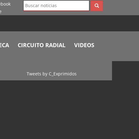
ECA
CIRCUITO RADIAL
VIDEOS
Tweets by C_Exprimidos