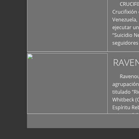
+
CRUCIFIXIÓ
Crucifixión
Venezuela, 
ejecutar un
“Suicidio 
seguidores
RAVE
Ravenous F
agrupación 
titulado “R
Whitbeck (
Espíritu R
oriente del