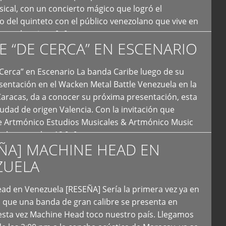
ical, con un concierto mágico que logró el
 del quinteto con el público venezolano que vive en
y que los sigue […]
E “DE CERCA” EN ESCENARIO
Cerca” en Escenario La banda Caribe luego de su
sentación en el Wacken Metal Battle Venezuela en la
Caracas, da a conocer su próxima presentación, esta
iudad de origen Valencia. Con la invitación que
de Artmónico Estudios Musicales & Artmónico Music
uales cumplen 12 […]
ÑA] MACHINE HEAD EN
ZUELA
ad en Venezuela [RESEÑA] Sería la primera vez ya en
s que una banda de gran calibre se presenta en
esta vez Machine Head toco nuestro país. Llegamos