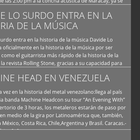
e las 2:00 pm a la concha acústica de Maracay, ya se
 personas que de seguro iban a ingresar al concierto,
E LO SURDO ENTRA EN LA
RIA DE LA MÚSICA
urdo entra en la historia de la música Davide Lo
 oficialmente en la historia de la música por ser
como el guitarrista más rápido de la historia de la
la revista Rolling Stone, gracias a su capacidad para
otas por segundo. Lo Surdo también fue incluido […]
INE HEAD EN VENEZUELA
 vez en la historia del metal venezolano:llega al país
ria banda Machine Headcon su tour “An Evening With”
rtorio de 3 horas, los metaleros estarán de paso por
en medio de la gira por Latinoamérica que, también,
a México, Costa Rica, Chile,Argentina y Brasil. Caracas.-
tica […]