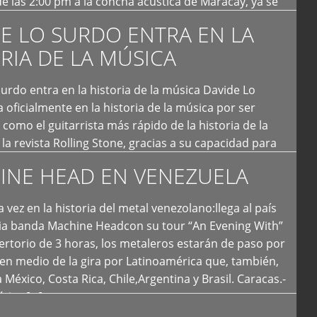
e las 2:00 pm a la concha acústica de Maracay, ya se
 personas que de seguro iban a ingresar al concierto,
E LO SURDO ENTRA EN LA
RIA DE LA MÚSICA
urdo entra en la historia de la música Davide Lo
 oficialmente en la historia de la música por ser
como el guitarrista más rápido de la historia de la
la revista Rolling Stone, gracias a su capacidad para
otas por segundo. Lo Surdo también fue incluido […]
INE HEAD EN VENEZUELA
 vez en la historia del metal venezolano:llega al país
ria banda Machine Headcon su tour “An Evening With”
rtorio de 3 horas, los metaleros estarán de paso por
en medio de la gira por Latinoamérica que, también,
a México, Costa Rica, Chile,Argentina y Brasil. Caracas.-
tica […]