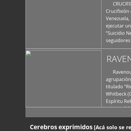
+
CRUCIFIXIÓ
Crucifixión
Venezuela, 
ejecutar un
“Suicidio 
seguidores
RAVE
Ravenous F
agrupación 
titulado “R
Whitbeck (
Espíritu R
oriente del
Cerebros exprimidos
[Acá solo se r