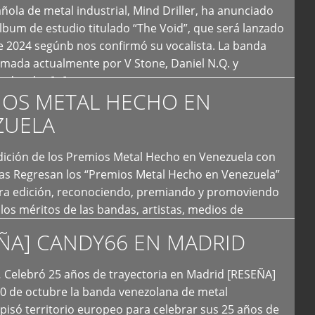
ola de metal industrial, Mind Driller, ha anunciado
lbum de estudio titulado “The Void”, que será lanzado
e 2024 segúnb nos confirmó su vocalista. La banda
rmada actualmente por V Stone, Daniel N.Q. y
ledo a las […]
IOS METAL HECHO EN
ZUELA
I Edición de los Premios Metal Hecho en Venezuela con
ías Regresan los “Premios Metal Hecho en Venezuela”
era edición, reconociendo, premiando y promoviendo
y los méritos de las bandas, artistas, medios de
ón y productoras musicales que hacen vida dentro
ÑA] CANDY66 EN MADRID
intas tendencias del metal y […]
Celebró 25 años de trayectoria en Madrid [RESEÑA]
20 de octubre la banda venezolana de metal
 pisó territorio europeo para celebrar sus 25 años de