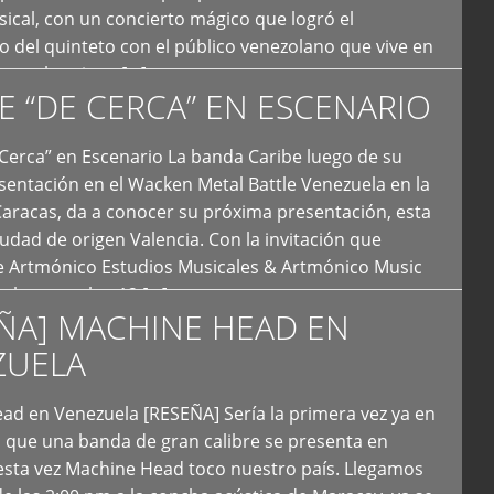
ical, con un concierto mágico que logró el
 del quinteto con el público venezolano que vive en
y que los sigue […]
E “DE CERCA” EN ESCENARIO
Cerca” en Escenario La banda Caribe luego de su
sentación en el Wacken Metal Battle Venezuela en la
Caracas, da a conocer su próxima presentación, esta
iudad de origen Valencia. Con la invitación que
de Artmónico Estudios Musicales & Artmónico Music
uales cumplen 12 […]
ÑA] MACHINE HEAD EN
ZUELA
ad en Venezuela [RESEÑA] Sería la primera vez ya en
s que una banda de gran calibre se presenta en
esta vez Machine Head toco nuestro país. Llegamos