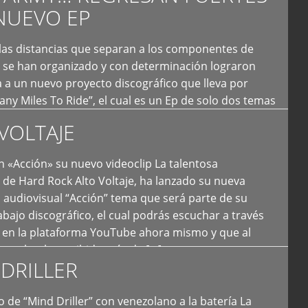
NUEVO EP
 las distancias que separan a los componentes de
 se han organizado y con determinación lograron
 a un nuevo proyecto discográfico que lleva por
y Miles To Ride”, el cual es un Ep de solo dos temas
an logrado plasmar nuevamente todo ese estilo
VOLTAJE
e […]
 «Acción» su nuevo videoclip La talentosa
de Hard Rock Alto Voltaje, ha lanzado su nueva
 audiovisual “Acción” tema que será parte de su
bajo discográfico, el cual podrás escuchar a través
l en la plataforma YouTube ahora mismo y que al
tual ya ha recibido más de […]
DRILLER
 de “Mind Driller” con venezolano a la batería La