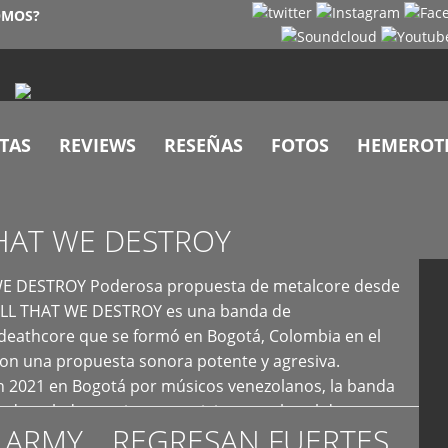
OMOS?
TAS
REVIEWS
RESEÑAS
FOTOS
HEMEROT
HAT WE DESTROY
E DESTROY Poderosa propuesta de metalcore desde
LL THAT WE DESTROY es una banda de
deathcore que se formó en Bogotá, Colombia en el
con una propuesta sonora potente y agresiva.
 2021 en Bogotá por músicos venezolanos, la banda
fs demoledores, ritmos vertiginosos y breakdowns
 ARMY… REGRESAN FUERTES
es, creando […]