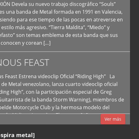
N Devela su nuevo trabajo discográfico “Souls”
 es una banda de Metal formada en 1991 en Valencia,
siendo para ese tiempo de las pocas en atreverse en
 estilo más agresivo. “Tierra Maldita”, “Miedo” y
Nefasto” son temas emblema de esta banda que sus
 conocen y corean […]
NOUS FEAST
east Estrena videoclip Oficial “Riding High” La
de Metal venezolano, lanza cuarto videoclip oficial
iding High”, con la participación especial de Greg
Guitarrista de la banda Storm Warning), miembros de
ebelde Motorcycle Club y la hermosa modelo del
 país, Melissa Acevedo. El potente […]
Ver más
espira metal]