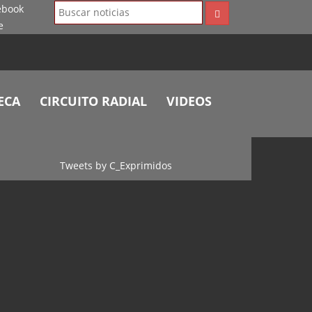
ECA
CIRCUITO RADIAL
VIDEOS
Tweets by C_Exprimidos