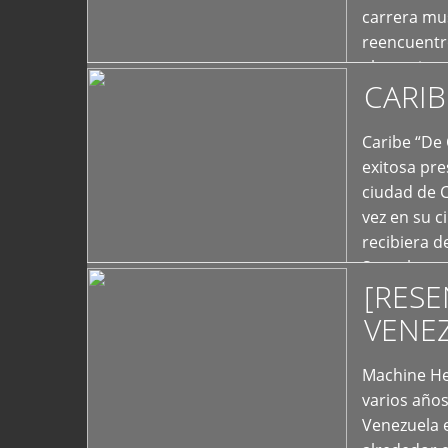
carrera mus
reencuentro
el exterior 
CARIB
+
Caribe “De 
exitosa pre
ciudad de 
vez en su c
recibiera 
Store los c
[RESE
+
VENE
Machine He
varios año
Venezuela 