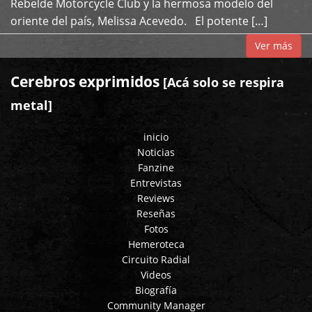
Rebelde Motorcycle Club y la hermosa modelo del
oriente del país, Melissa Acevedo. El potente […]
Ver más
Cerebros exprimidos
[Acá solo se respira
metal]
inicio
Noticias
Fanzine
Entrevistas
Reviews
Reseñas
Fotos
Hemeroteca
Circuito Radial
Videos
Biografía
Community Manager