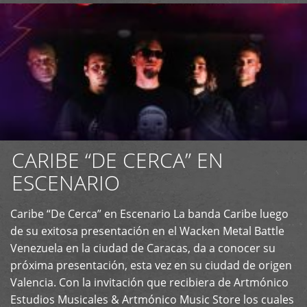
CARIBE “DE CERCA” EN
ESCENARIO
Caribe “De Cerca” en Escenario La banda Caribe luego
+
de su exitosa presentación en el Wacken Metal Battle
Venezuela en la ciudad de Caracas, da a conocer su
próxima presentación, esta vez en su ciudad de origen
Valencia. Con la invitación que recibiera de Artmónico
Estudios Musicales & Artmónico Music Store los cuales