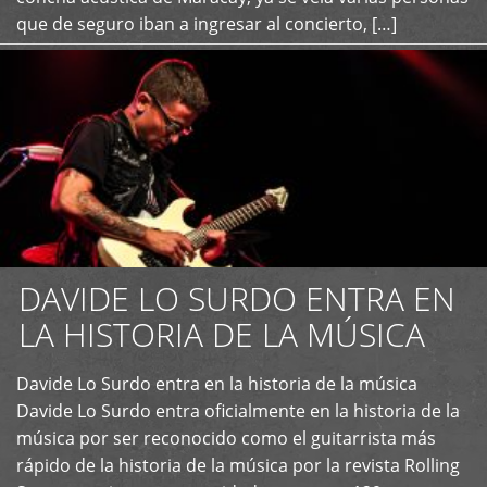
que de seguro iban a ingresar al concierto, […]
DAVIDE LO SURDO ENTRA EN
LA HISTORIA DE LA MÚSICA
+
Davide Lo Surdo entra en la historia de la música
Davide Lo Surdo entra oficialmente en la historia de la
música por ser reconocido como el guitarrista más
rápido de la historia de la música por la revista Rolling