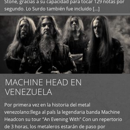
Stone, gracias a su capacidad para tocar 129 notas por
segundo. Lo Surdo también fue incluido […]
MACHINE HEAD EN
VENEZUELA
Por primera vez en la historia del metal
+
venezolano:llega al país la legendaria banda Machine
Headcon su tour “An Evening With” Con un repertorio
de 3 horas, los metaleros estarán de paso por