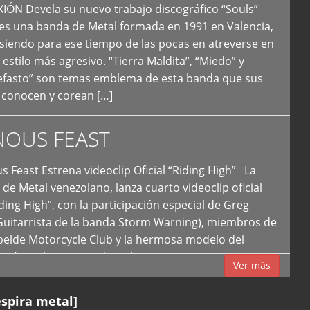
N Devela su nuevo trabajo discográfico “Souls”
 es una banda de Metal formada en 1991 en Valencia,
siendo para ese tiempo de las pocas en atreverse en
 estilo más agresivo. “Tierra Maldita”, “Miedo” y
Nefasto” son temas emblema de esta banda que sus
 conocen y corean […]
NOUS FEAST
east Estrena videoclip Oficial “Riding High” La
de Metal venezolano, lanza cuarto videoclip oficial
iding High”, con la participación especial de Greg
Guitarrista de la banda Storm Warning), miembros de
ebelde Motorcycle Club y la hermosa modelo del
 país, Melissa Acevedo. El potente […]
Ver más
espira metal]