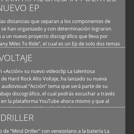
NUEVO EP
 las distancias que separan a los componentes de
 se han organizado y con determinación lograron
 a un nuevo proyecto discográfico que lleva por
y Miles To Ride”, el cual es un Ep de solo dos temas
an logrado plasmar nuevamente todo ese estilo
VOLTAJE
e […]
 «Acción» su nuevo videoclip La talentosa
de Hard Rock Alto Voltaje, ha lanzado su nueva
 audiovisual “Acción” tema que será parte de su
bajo discográfico, el cual podrás escuchar a través
l en la plataforma YouTube ahora mismo y que al
tual ya ha recibido más de […]
DRILLER
 de “Mind Driller” con venezolano a la batería La