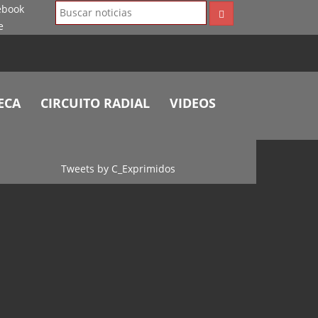
ECA
CIRCUITO RADIAL
VIDEOS
Tweets by C_Exprimidos