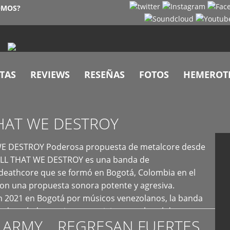
OMOS?
TAS
REVIEWS
RESEÑAS
FOTOS
HEMEROT
HAT WE DESTROY
E DESTROY Poderosa propuesta de metalcore desde
LL THAT WE DESTROY es una banda de
deathcore que se formó en Bogotá, Colombia en el
con una propuesta sonora potente y agresiva.
 2021 en Bogotá por músicos venezolanos, la banda
fs demoledores, ritmos vertiginosos y breakdowns
 ARMY… REGRESAN FUERTES
es, creando […]