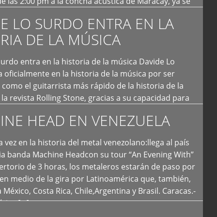
e las 2:00 pm a la concha acústica de Maracay, ya se
 personas que de seguro iban a ingresar al concierto,
E LO SURDO ENTRA EN LA
RIA DE LA MÚSICA
urdo entra en la historia de la música Davide Lo
 oficialmente en la historia de la música por ser
como el guitarrista más rápido de la historia de la
la revista Rolling Stone, gracias a su capacidad para
otas por segundo. Lo Surdo también fue incluido […]
INE HEAD EN VENEZUELA
 vez en la historia del metal venezolano:llega al país
ria banda Machine Headcon su tour “An Evening With”
rtorio de 3 horas, los metaleros estarán de paso por
en medio de la gira por Latinoamérica que, también,
a México, Costa Rica, Chile,Argentina y Brasil. Caracas.-
tica […]