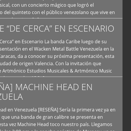
ical, con un concierto mágico que logró el
 del quinteto con el público venezolano que vive en
y que los sigue […]
E “DE CERCA” EN ESCENARIO
Cerca” en Escenario La banda Caribe luego de su
sentación en el Wacken Metal Battle Venezuela en la
Caracas, da a conocer su próxima presentación, esta
iudad de origen Valencia. Con la invitación que
de Artmónico Estudios Musicales & Artmónico Music
uales cumplen 12 […]
ÑA] MACHINE HEAD EN
ZUELA
ad en Venezuela [RESEÑA] Sería la primera vez ya en
s que una banda de gran calibre se presenta en
esta vez Machine Head toco nuestro país. Llegamos