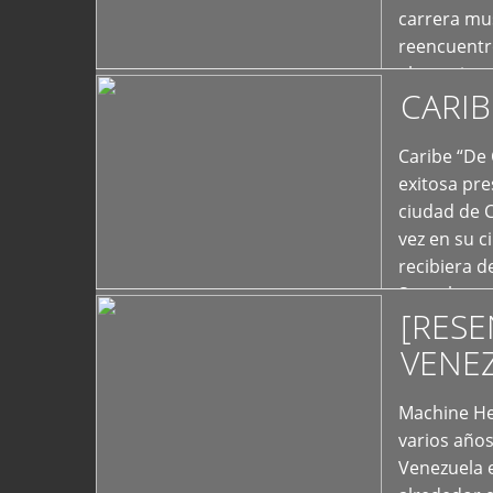
carrera mus
reencuentro
el exterior 
CARIB
+
Caribe “De 
exitosa pre
ciudad de 
vez en su c
recibiera 
Store los c
[RESE
+
VENE
Machine He
varios año
Venezuela 