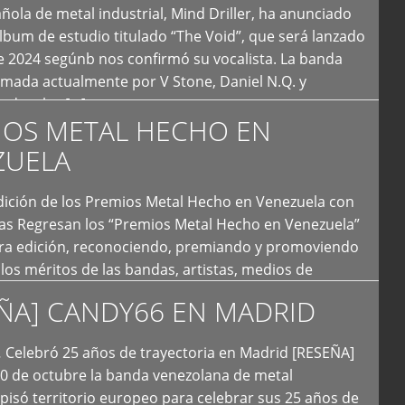
ola de metal industrial, Mind Driller, ha anunciado
lbum de estudio titulado “The Void”, que será lanzado
e 2024 segúnb nos confirmó su vocalista. La banda
rmada actualmente por V Stone, Daniel N.Q. y
ledo a las […]
IOS METAL HECHO EN
ZUELA
I Edición de los Premios Metal Hecho en Venezuela con
ías Regresan los “Premios Metal Hecho en Venezuela”
era edición, reconociendo, premiando y promoviendo
y los méritos de las bandas, artistas, medios de
ón y productoras musicales que hacen vida dentro
ÑA] CANDY66 EN MADRID
intas tendencias del metal y […]
Celebró 25 años de trayectoria en Madrid [RESEÑA]
20 de octubre la banda venezolana de metal
 pisó territorio europeo para celebrar sus 25 años de