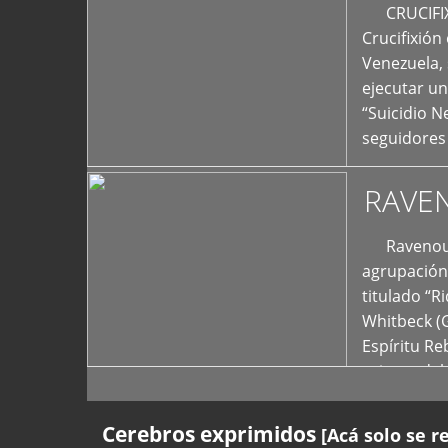
+
CRUCIFIXIÓ
Crucifixión
Venezuela, 
ejecutar un
“Suicidio 
seguidores
RAVE
Ravenous F
agrupación 
titulado “R
Whitbeck (
Espíritu R
oriente del
Cerebros exprimidos
[Acá solo se r