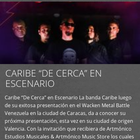
CARIBE “DE CERCA” EN
ESCENARIO
Caribe “De Cerca” en Escenario La banda Caribe luego
+
de su exitosa presentación en el Wacken Metal Battle
Venezuela en la ciudad de Caracas, da a conocer su
próxima presentación, esta vez en su ciudad de origen
Valencia. Con la invitación que recibiera de Artmónico
Estudios Musicales & Artmónico Music Store los cuales