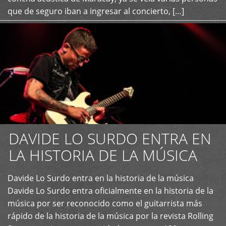
que de seguro iban a ingresar al concierto, […]
DAVIDE LO SURDO ENTRA EN
LA HISTORIA DE LA MÚSICA
+
Davide Lo Surdo entra en la historia de la música
Davide Lo Surdo entra oficialmente en la historia de la
música por ser reconocido como el guitarrista más
rápido de la historia de la música por la revista Rolling