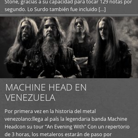
Stone, gracias a su capacidad para tocar 129 notas por
segundo. Lo Surdo también fue incluido […]
MACHINE HEAD EN
VENEZUELA
Por primera vez en la historia del metal
+
venezolano:llega al país la legendaria banda Machine
Headcon su tour “An Evening With” Con un repertorio
de 3 horas, los metaleros estarán de paso por