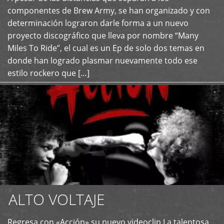
+
componentes de Brew Army, se han organizado y con
determinación lograron darle forma a un nuevo
proyecto discográfico que lleva por nombre “Many
Miles To Ride”, el cual es un Ep de solo dos temas en
donde han logrado plasmar nuevamente todo ese
estilo rockero que […]
ALTO VOLTAJE
Regresa con «Acción» su nuevo videoclip La talentosa