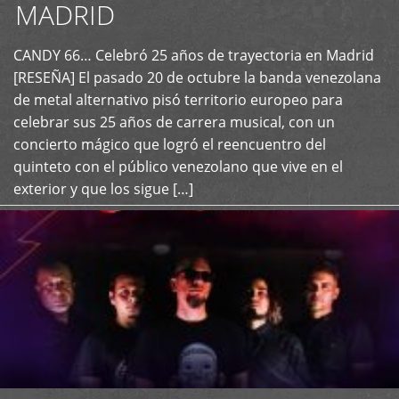
MADRID
CANDY 66… Celebró 25 años de trayectoria en Madrid
+
[RESEÑA] El pasado 20 de octubre la banda venezolana
de metal alternativo pisó territorio europeo para
celebrar sus 25 años de carrera musical, con un
concierto mágico que logró el reencuentro del
quinteto con el público venezolano que vive en el
exterior y que los sigue […]