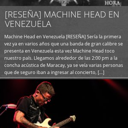
[RESEÑA] MACHINE HEAD EN
VENEZUELA
+
Machine Head en Venezuela [RESEÑA] Sería la primera
vez ya en varios años que una banda de gran calibre se
presenta en Venezuela esta vez Machine Head toco
nuestro país. Llegamos alrededor de las 2:00 pm a la
concha acústica de Maracay, ya se veía varias personas
que de seguro iban a ingresar al concierto, […]