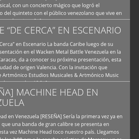
ical, con un concierto mágico que logró el
 del quinteto con el público venezolano que vive en
y que los sigue […]
E “DE CERCA” EN ESCENARIO
Cerca” en Escenario La banda Caribe luego de su
sentación en el Wacken Metal Battle Venezuela en la
Caracas, da a conocer su próxima presentación, esta
iudad de origen Valencia. Con la invitación que
de Artmónico Estudios Musicales & Artmónico Music
uales cumplen 12 […]
ÑA] MACHINE HEAD EN
ZUELA
ad en Venezuela [RESEÑA] Sería la primera vez ya en
s que una banda de gran calibre se presenta en
esta vez Machine Head toco nuestro país. Llegamos