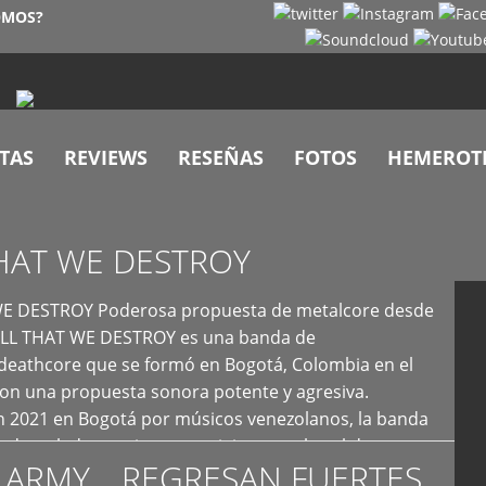
OMOS?
TAS
REVIEWS
RESEÑAS
FOTOS
HEMEROT
HAT WE DESTROY
E DESTROY Poderosa propuesta de metalcore desde
LL THAT WE DESTROY es una banda de
deathcore que se formó en Bogotá, Colombia en el
con una propuesta sonora potente y agresiva.
 2021 en Bogotá por músicos venezolanos, la banda
fs demoledores, ritmos vertiginosos y breakdowns
 ARMY… REGRESAN FUERTES
es, creando […]