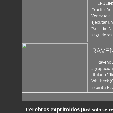
+
CRUCIFIXIÓ
Crucifixión
Venezuela, 
ejecutar un
“Suicidio 
seguidores
RAVE
Ravenous F
agrupación 
titulado “R
Whitbeck (
Espíritu R
oriente del
Cerebros exprimidos
[Acá solo se r