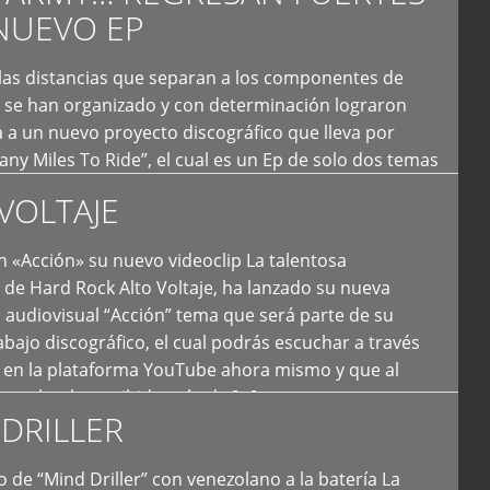
NUEVO EP
 las distancias que separan a los componentes de
 se han organizado y con determinación lograron
 a un nuevo proyecto discográfico que lleva por
y Miles To Ride”, el cual es un Ep de solo dos temas
an logrado plasmar nuevamente todo ese estilo
VOLTAJE
e […]
 «Acción» su nuevo videoclip La talentosa
de Hard Rock Alto Voltaje, ha lanzado su nueva
 audiovisual “Acción” tema que será parte de su
bajo discográfico, el cual podrás escuchar a través
l en la plataforma YouTube ahora mismo y que al
tual ya ha recibido más de […]
DRILLER
 de “Mind Driller” con venezolano a la batería La