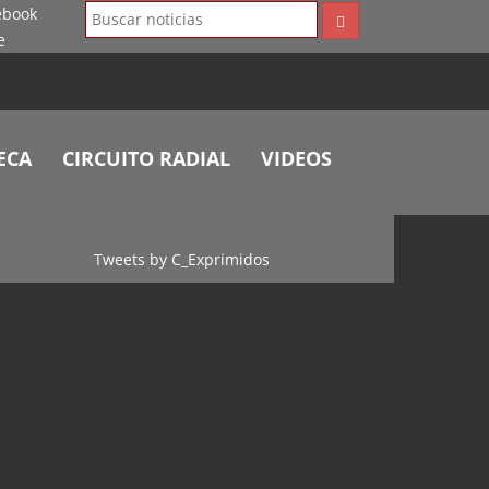
ECA
CIRCUITO RADIAL
VIDEOS
Tweets by C_Exprimidos