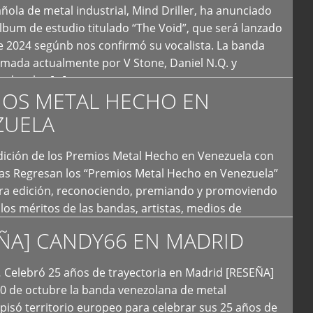
ola de metal industrial, Mind Driller, ha anunciado
lbum de estudio titulado “The Void”, que será lanzado
e 2024 segúnb nos confirmó su vocalista. La banda
rmada actualmente por V Stone, Daniel N.Q. y
ledo a las […]
IOS METAL HECHO EN
ZUELA
I Edición de los Premios Metal Hecho en Venezuela con
ías Regresan los “Premios Metal Hecho en Venezuela”
era edición, reconociendo, premiando y promoviendo
y los méritos de las bandas, artistas, medios de
ón y productoras musicales que hacen vida dentro
ÑA] CANDY66 EN MADRID
intas tendencias del metal y […]
Celebró 25 años de trayectoria en Madrid [RESEÑA]
20 de octubre la banda venezolana de metal
 pisó territorio europeo para celebrar sus 25 años de