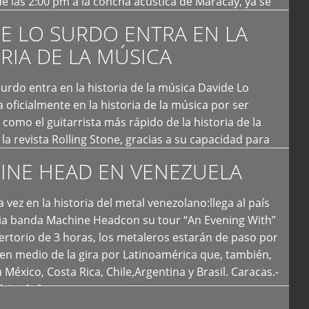
e las 2:00 pm a la concha acústica de Maracay, ya se
 personas que de seguro iban a ingresar al concierto,
E LO SURDO ENTRA EN LA
RIA DE LA MÚSICA
urdo entra en la historia de la música Davide Lo
 oficialmente en la historia de la música por ser
como el guitarrista más rápido de la historia de la
la revista Rolling Stone, gracias a su capacidad para
otas por segundo. Lo Surdo también fue incluido […]
INE HEAD EN VENEZUELA
 vez en la historia del metal venezolano:llega al país
ria banda Machine Headcon su tour “An Evening With”
rtorio de 3 horas, los metaleros estarán de paso por
en medio de la gira por Latinoamérica que, también,
a México, Costa Rica, Chile,Argentina y Brasil. Caracas.-
tica […]