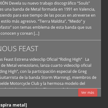
N Devela su nuevo trabajo discográfico “Souls”
 es una banda de Metal formada en 1991 en Valencia,
siendo para ese tiempo de las pocas en atreverse en
 estilo más agresivo. “Tierra Maldita”, “Miedo” y
Nefasto” son temas emblema de esta banda que sus
 conocen y corean […]
NOUS FEAST
east Estrena videoclip Oficial “Riding High” La
de Metal venezolano, lanza cuarto videoclip oficial
iding High”, con la participación especial de Greg
Guitarrista de la banda Storm Warning), miembros de
ebelde Motorcycle Club y la hermosa modelo del
 país, Melissa Acevedo. El potente […]
Ver más
espira metal]