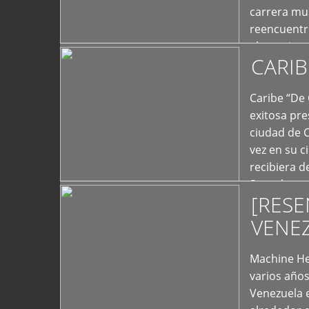
carrera mus
reencuentro
el exterior 
CARIB
+
Caribe “De 
exitosa pre
ciudad de 
vez en su c
recibiera 
Store los c
[RESE
+
VENE
Machine He
varios año
Venezuela 