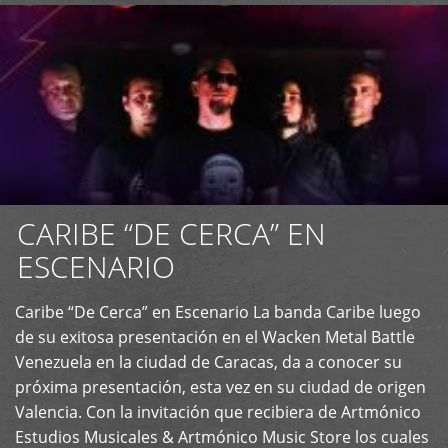
CARIBE “DE CERCA” EN
ESCENARIO
Caribe “De Cerca” en Escenario La banda Caribe luego
+
de su exitosa presentación en el Wacken Metal Battle
Venezuela en la ciudad de Caracas, da a conocer su
próxima presentación, esta vez en su ciudad de origen
Valencia. Con la invitación que recibiera de Artmónico
Estudios Musicales & Artmónico Music Store los cuales