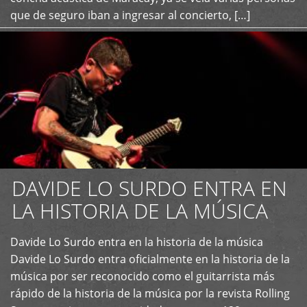
que de seguro iban a ingresar al concierto, […]
DAVIDE LO SURDO ENTRA EN
LA HISTORIA DE LA MÚSICA
+
Davide Lo Surdo entra en la historia de la música
Davide Lo Surdo entra oficialmente en la historia de la
música por ser reconocido como el guitarrista más
rápido de la historia de la música por la revista Rolling