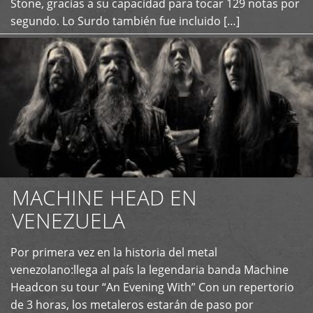
Stone, gracias a su capacidad para tocar 129 notas por
segundo. Lo Surdo también fue incluido […]
MACHINE HEAD EN
VENEZUELA
Por primera vez en la historia del metal
+
venezolano:llega al país la legendaria banda Machine
Headcon su tour “An Evening With” Con un repertorio
de 3 horas, los metaleros estarán de paso por