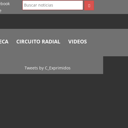
ECA
CIRCUITO RADIAL
VIDEOS
Tweets by C_Exprimidos