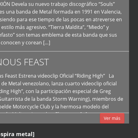
N Devela su nuevo trabajo discográfico “Souls”
 es una banda de Metal formada en 1991 en Valencia,
siendo para ese tiempo de las pocas en atreverse en
 estilo más agresivo. “Tierra Maldita”, “Miedo” y
Nefasto” son temas emblema de esta banda que sus
 conocen y corean […]
NOUS FEAST
east Estrena videoclip Oficial “Riding High” La
de Metal venezolano, lanza cuarto videoclip oficial
iding High”, con la participación especial de Greg
Guitarrista de la banda Storm Warning), miembros de
ebelde Motorcycle Club y la hermosa modelo del
 país, Melissa Acevedo. El potente […]
Ver más
espira metal]