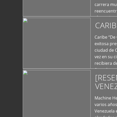
carrera mus
reencuentro
el exterior 
CARIB
+
Caribe “De 
exitosa pre
ciudad de 
vez en su c
recibiera 
Store los c
[RESE
+
VENE
Machine He
varios año
Venezuela 