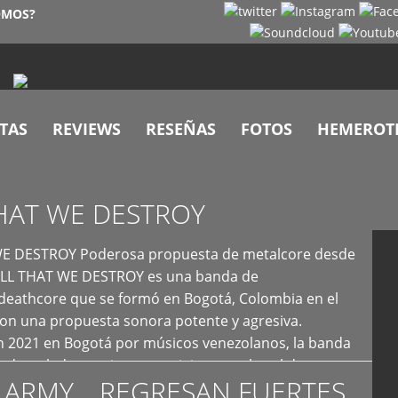
OMOS?
TAS
REVIEWS
RESEÑAS
FOTOS
HEMEROT
HAT WE DESTROY
E DESTROY Poderosa propuesta de metalcore desde
LL THAT WE DESTROY es una banda de
deathcore que se formó en Bogotá, Colombia en el
con una propuesta sonora potente y agresiva.
 2021 en Bogotá por músicos venezolanos, la banda
fs demoledores, ritmos vertiginosos y breakdowns
 ARMY… REGRESAN FUERTES
es, creando […]