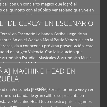
ical, con un concierto mágico que logró el
 del quinteto con el público venezolano que vive en
y que los sigue […]
E “DE CERCA” EN ESCENARIO
Cerca” en Escenario La banda Caribe luego de su
sentación en el Wacken Metal Battle Venezuela en la
Caracas, da a conocer su próxima presentación, esta
iudad de origen Valencia. Con la invitación que
de Artmónico Estudios Musicales & Artmónico Music
uales cumplen 12 […]
ÑA] MACHINE HEAD EN
ZUELA
ad en Venezuela [RESEÑA] Sería la primera vez ya en
s que una banda de gran calibre se presenta en
esta vez Machine Head toco nuestro país. Llegamos