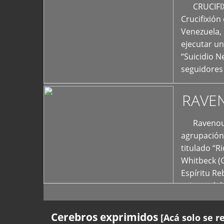
+
CRUCIFIXIÓ
Crucifixión
Venezuela, 
ejecutar un
“Suicidio 
seguidores
RAVE
Ravenous F
agrupación 
titulado “R
Whitbeck (
Espíritu R
oriente del
Cerebros exprimidos
[Acá solo se r