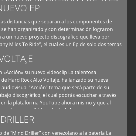
NUEVO EP
 las distancias que separan a los componentes de
 se han organizado y con determinación lograron
 a un nuevo proyecto discográfico que lleva por
y Miles To Ride”, el cual es un Ep de solo dos temas
an logrado plasmar nuevamente todo ese estilo
VOLTAJE
e […]
 «Acción» su nuevo videoclip La talentosa
de Hard Rock Alto Voltaje, ha lanzado su nueva
 audiovisual “Acción” tema que será parte de su
bajo discográfico, el cual podrás escuchar a través
l en la plataforma YouTube ahora mismo y que al
tual ya ha recibido más de […]
DRILLER
 de “Mind Driller” con venezolano a la batería La