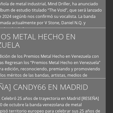
ola de metal industrial, Mind Driller, ha anunciado
lbum de estudio titulado “The Void”, que será lanzado
e 2024 segúnb nos confirmó su vocalista. La banda
rmada actualmente por V Stone, Daniel N.Q. y
ledo a las […]
IOS METAL HECHO EN
ZUELA
I Edición de los Premios Metal Hecho en Venezuela con
ías Regresan los “Premios Metal Hecho en Venezuela”
era edición, reconociendo, premiando y promoviendo
y los méritos de las bandas, artistas, medios de
ón y productoras musicales que hacen vida dentro
ÑA] CANDY66 EN MADRID
intas tendencias del metal y […]
Celebró 25 años de trayectoria en Madrid [RESEÑA]
20 de octubre la banda venezolana de metal
 pisó territorio europeo para celebrar sus 25 años de