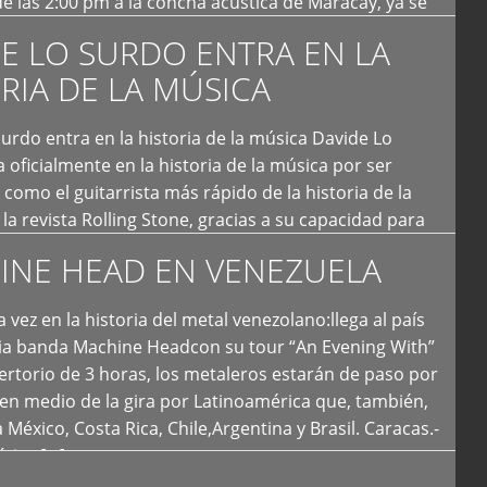
e las 2:00 pm a la concha acústica de Maracay, ya se
 personas que de seguro iban a ingresar al concierto,
E LO SURDO ENTRA EN LA
RIA DE LA MÚSICA
urdo entra en la historia de la música Davide Lo
 oficialmente en la historia de la música por ser
como el guitarrista más rápido de la historia de la
la revista Rolling Stone, gracias a su capacidad para
otas por segundo. Lo Surdo también fue incluido […]
INE HEAD EN VENEZUELA
 vez en la historia del metal venezolano:llega al país
ria banda Machine Headcon su tour “An Evening With”
rtorio de 3 horas, los metaleros estarán de paso por
en medio de la gira por Latinoamérica que, también,
a México, Costa Rica, Chile,Argentina y Brasil. Caracas.-
tica […]