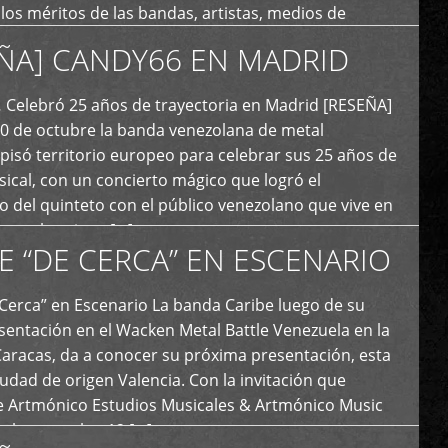
y los méritos de las bandas, artistas, medios de
ón y productoras musicales que hacen vida dentro
ÑA] CANDY66 EN MADRID
intas tendencias del metal y […]
Celebró 25 años de trayectoria en Madrid [RESEÑA]
20 de octubre la banda venezolana de metal
 pisó territorio europeo para celebrar sus 25 años de
ical, con un concierto mágico que logró el
 del quinteto con el público venezolano que vive en
y que los sigue […]
E “DE CERCA” EN ESCENARIO
Cerca” en Escenario La banda Caribe luego de su
sentación en el Wacken Metal Battle Venezuela en la
Caracas, da a conocer su próxima presentación, esta
iudad de origen Valencia. Con la invitación que
de Artmónico Estudios Musicales & Artmónico Music
uales cumplen 12 […]