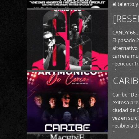
el talento 
comunicaci
[RESE
+
de las dist
CANDY 66… 
El pasado 
alternativo
carrera mus
reencuentro
el exterior 
CARIB
+
Caribe “De 
exitosa pre
ciudad de 
vez en su c
recibiera 
Store los c