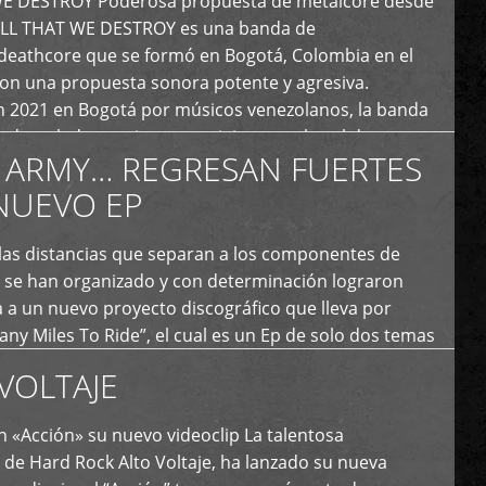
E DESTROY Poderosa propuesta de metalcore desde
LL THAT WE DESTROY es una banda de
deathcore que se formó en Bogotá, Colombia en el
con una propuesta sonora potente y agresiva.
 2021 en Bogotá por músicos venezolanos, la banda
fs demoledores, ritmos vertiginosos y breakdowns
 ARMY… REGRESAN FUERTES
es, creando […]
NUEVO EP
 las distancias que separan a los componentes de
 se han organizado y con determinación lograron
 a un nuevo proyecto discográfico que lleva por
y Miles To Ride”, el cual es un Ep de solo dos temas
an logrado plasmar nuevamente todo ese estilo
VOLTAJE
e […]
 «Acción» su nuevo videoclip La talentosa
de Hard Rock Alto Voltaje, ha lanzado su nueva