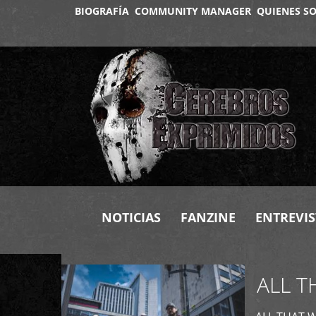
BIOGRAFÍA
COMMUNITY MANAGER
QUIENES S
+
NOTICIAS
FANZINE
ENTREVIS
ALL T