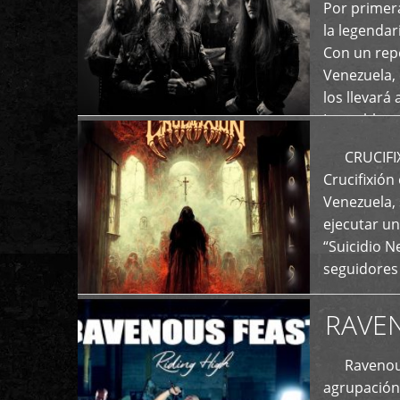
+
Por primera
la legenda
Con un repe
Venezuela, 
los llevará 
La emblemá
+
CRUCIFIXIÓ
Crucifixión
Venezuela, 
ejecutar un
“Suicidio 
seguidores
RAVE
Ravenous F
agrupación 