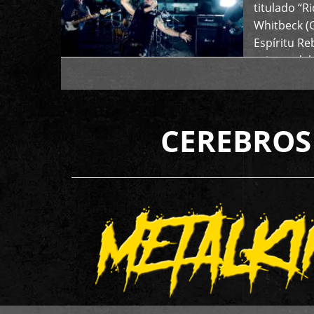
titulado “R
Whitbeck (
Espíritu R
oriente del
CEREBROS