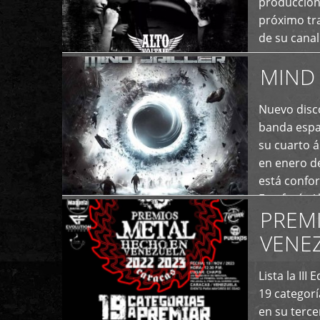
producción
próximo tra
de su cana
momento ac
MIND 
+
Nuevo disco
banda españ
su cuarto á
en enero d
está confo
Estefanía A
PREM
+
VENE
Lista la II
19 categor
en su terc