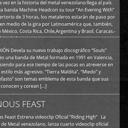
 vez en la historia del metal venezolano:llega al país
ria banda Machine Headcon su tour “An Evening With”
rtorio de 3 horas, los metaleros estarán de paso por
en medio de la gira por Latinoamérica que, también,
a México, Costa Rica, Chile,Argentina y Brasil. Caracas.-
tica […]
N Devela su nuevo trabajo discográfico “Souls”
 es una banda de Metal formada en 1991 en Valencia,
siendo para ese tiempo de las pocas en atreverse en
 estilo más agresivo. “Tierra Maldita”, “Miedo” y
Nefasto” son temas emblema de esta banda que sus
 conocen y corean […]
NOUS FEAST
east Estrena videoclip Oficial “Riding High” La
de Metal venezolano, lanza cuarto videoclip oficial