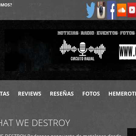
OMOS?
TAS
REVIEWS
RESEÑAS
FOTOS
HEMEROT
HAT WE DESTROY