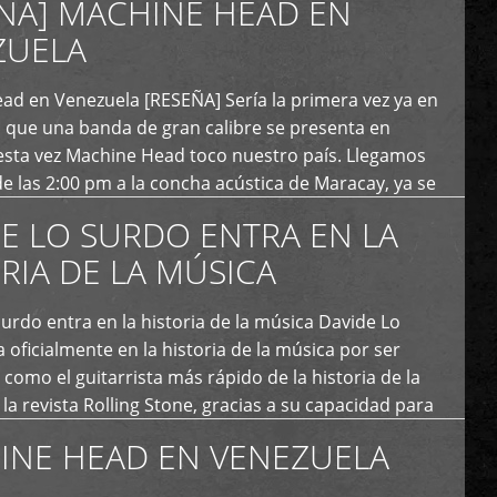
ÑA] MACHINE HEAD EN
ZUELA
ad en Venezuela [RESEÑA] Sería la primera vez ya en
s que una banda de gran calibre se presenta en
esta vez Machine Head toco nuestro país. Llegamos
e las 2:00 pm a la concha acústica de Maracay, ya se
 personas que de seguro iban a ingresar al concierto,
E LO SURDO ENTRA EN LA
RIA DE LA MÚSICA
urdo entra en la historia de la música Davide Lo
 oficialmente en la historia de la música por ser
como el guitarrista más rápido de la historia de la
la revista Rolling Stone, gracias a su capacidad para
otas por segundo. Lo Surdo también fue incluido […]
INE HEAD EN VENEZUELA