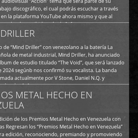
 audiovisual “Acción” tema que será parte de su
bajo discográfico, el cual podrás escuchar a través
l en la plataforma YouTube ahora mismo y que al
tual ya ha recibido más de […]
DRILLER
 de “Mind Driller” con venezolano a la batería La
ola de metal industrial, Mind Driller, ha anunciado
lbum de estudio titulado “The Void”, que será lanzado
e 2024 segúnb nos confirmó su vocalista. La banda
rmada actualmente por V Stone, Daniel N.Q. y
ledo a las […]
IOS METAL HECHO EN
ZUELA
I Edición de los Premios Metal Hecho en Venezuela con
ías Regresan los “Premios Metal Hecho en Venezuela”
era edición, reconociendo, premiando y promoviendo