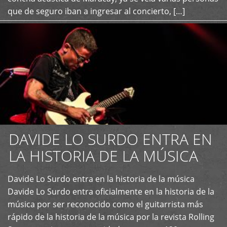
que de seguro iban a ingresar al concierto, […]
DAVIDE LO SURDO ENTRA EN
LA HISTORIA DE LA MÚSICA
+
Davide Lo Surdo entra en la historia de la música
Davide Lo Surdo entra oficialmente en la historia de la
música por ser reconocido como el guitarrista más
rápido de la historia de la música por la revista Rolling