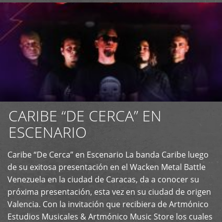
CARIBE “DE CERCA” EN
ESCENARIO
Caribe “De Cerca” en Escenario La banda Caribe luego
+
de su exitosa presentación en el Wacken Metal Battle
Venezuela en la ciudad de Caracas, da a conocer su
próxima presentación, esta vez en su ciudad de origen
Valencia. Con la invitación que recibiera de Artmónico
Estudios Musicales & Artmónico Music Store los cuales