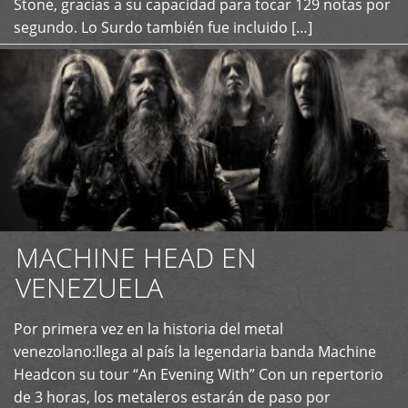
Stone, gracias a su capacidad para tocar 129 notas por
segundo. Lo Surdo también fue incluido […]
MACHINE HEAD EN
VENEZUELA
Por primera vez en la historia del metal
+
venezolano:llega al país la legendaria banda Machine
Headcon su tour “An Evening With” Con un repertorio
de 3 horas, los metaleros estarán de paso por