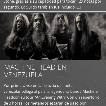
Stone, gracias a su capacidad para tocar 129 notas por
segundo. Lo Surdo también fue incluido […]
MACHINE HEAD EN
VENEZUELA
Por primera vez en la historia del metal
+
venezolano:llega al país la legendaria banda Machine
Headcon su tour “An Evening With” Con un repertorio
de 3 horas, los metaleros estarán de paso por