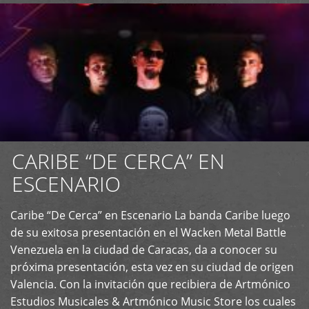
CARIBE “DE CERCA” EN
ESCENARIO
Caribe “De Cerca” en Escenario La banda Caribe luego
+
de su exitosa presentación en el Wacken Metal Battle
Venezuela en la ciudad de Caracas, da a conocer su
próxima presentación, esta vez en su ciudad de origen
Valencia. Con la invitación que recibiera de Artmónico
Estudios Musicales & Artmónico Music Store los cuales