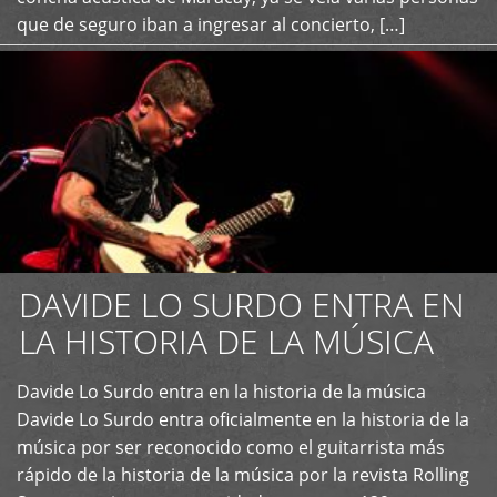
que de seguro iban a ingresar al concierto, […]
DAVIDE LO SURDO ENTRA EN
LA HISTORIA DE LA MÚSICA
+
Davide Lo Surdo entra en la historia de la música
Davide Lo Surdo entra oficialmente en la historia de la
música por ser reconocido como el guitarrista más
rápido de la historia de la música por la revista Rolling