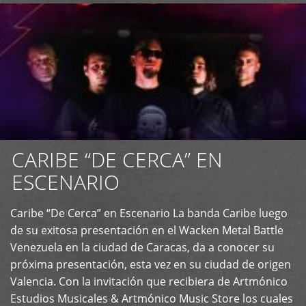
CARIBE “DE CERCA” EN
ESCENARIO
Caribe “De Cerca” en Escenario La banda Caribe luego
+
de su exitosa presentación en el Wacken Metal Battle
Venezuela en la ciudad de Caracas, da a conocer su
próxima presentación, esta vez en su ciudad de origen
Valencia. Con la invitación que recibiera de Artmónico
Estudios Musicales & Artmónico Music Store los cuales