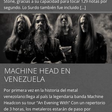
Stone, gracias a su capacidad para tocar 129 notas por
segundo. Lo Surdo también fue incluido […]
MACHINE HEAD EN
VENEZUELA
Por primera vez en la historia del metal
+
venezolano:llega al país la legendaria banda Machine
Headcon su tour “An Evening With” Con un repertorio
de 3 horas, los metaleros estarán de paso por