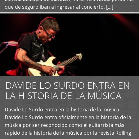
que de seguro iban a ingresar al concierto, […]
DAVIDE LO SURDO ENTRA EN
LA HISTORIA DE LA MÚSICA
+
Davide Lo Surdo entra en la historia de la música
Davide Lo Surdo entra oficialmente en la historia de la
música por ser reconocido como el guitarrista más
rápido de la historia de la música por la revista Rolling