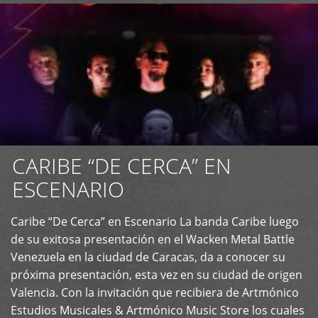
CARIBE “DE CERCA” EN
ESCENARIO
Caribe “De Cerca” en Escenario La banda Caribe luego
+
de su exitosa presentación en el Wacken Metal Battle
Venezuela en la ciudad de Caracas, da a conocer su
próxima presentación, esta vez en su ciudad de origen
Valencia. Con la invitación que recibiera de Artmónico
Estudios Musicales & Artmónico Music Store los cuales