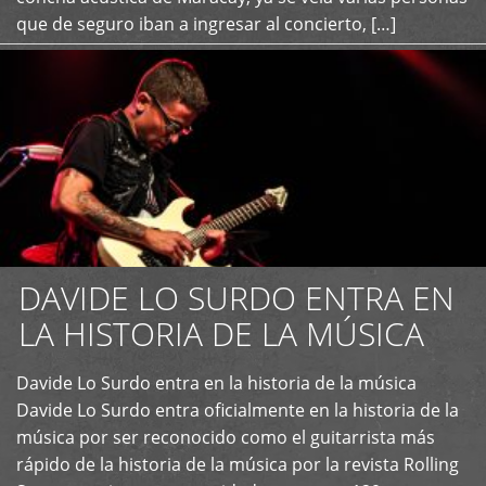
que de seguro iban a ingresar al concierto, […]
DAVIDE LO SURDO ENTRA EN
LA HISTORIA DE LA MÚSICA
+
Davide Lo Surdo entra en la historia de la música
Davide Lo Surdo entra oficialmente en la historia de la
música por ser reconocido como el guitarrista más
rápido de la historia de la música por la revista Rolling