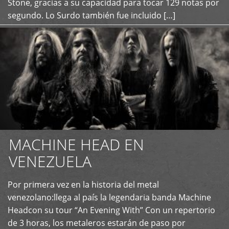
Stone, gracias a su capacidad para tocar 129 notas por
segundo. Lo Surdo también fue incluido […]
MACHINE HEAD EN
VENEZUELA
Por primera vez en la historia del metal
+
venezolano:llega al país la legendaria banda Machine
Headcon su tour “An Evening With” Con un repertorio
de 3 horas, los metaleros estarán de paso por