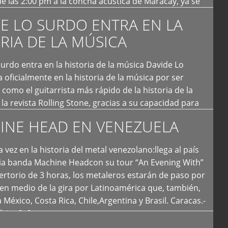
e las 2:00 pm a la concha acústica de Maracay, ya se
 personas que de seguro iban a ingresar al concierto,
E LO SURDO ENTRA EN LA
RIA DE LA MÚSICA
urdo entra en la historia de la música Davide Lo
 oficialmente en la historia de la música por ser
como el guitarrista más rápido de la historia de la
la revista Rolling Stone, gracias a su capacidad para
otas por segundo. Lo Surdo también fue incluido […]
INE HEAD EN VENEZUELA
 vez en la historia del metal venezolano:llega al país
ria banda Machine Headcon su tour “An Evening With”
rtorio de 3 horas, los metaleros estarán de paso por
en medio de la gira por Latinoamérica que, también,
a México, Costa Rica, Chile,Argentina y Brasil. Caracas.-
tica […]