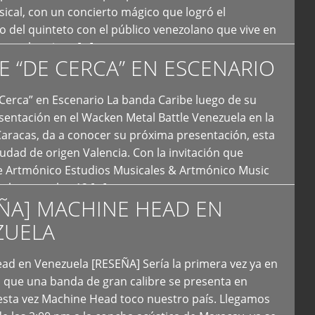
ical, con un concierto mágico que logró el
 del quinteto con el público venezolano que vive en
y que los sigue […]
E “DE CERCA” EN ESCENARIO
Cerca” en Escenario La banda Caribe luego de su
sentación en el Wacken Metal Battle Venezuela en la
Caracas, da a conocer su próxima presentación, esta
iudad de origen Valencia. Con la invitación que
de Artmónico Estudios Musicales & Artmónico Music
uales cumplen 12 […]
ÑA] MACHINE HEAD EN
ZUELA
ad en Venezuela [RESEÑA] Sería la primera vez ya en
s que una banda de gran calibre se presenta en
esta vez Machine Head toco nuestro país. Llegamos