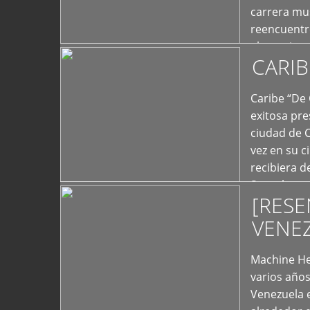
carrera mus
reencuentro
el exterior 
CARIB
+
Caribe “De 
exitosa pre
ciudad de 
vez en su c
recibiera 
Store los c
[RESE
+
VENE
Machine He
varios año
Venezuela 