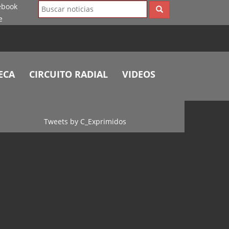
ECA
CIRCUITO RADIAL
VIDEOS
Tweets by C_Exprimidos