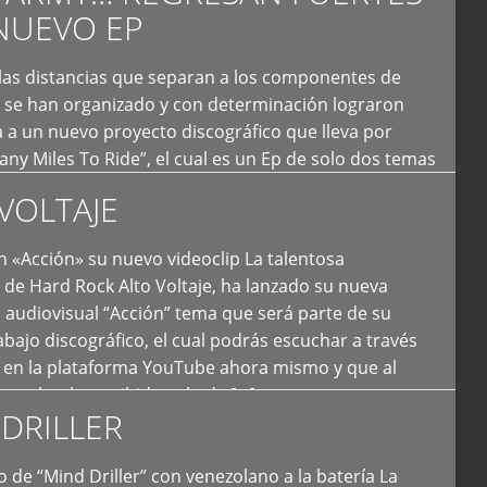
NUEVO EP
 las distancias que separan a los componentes de
 se han organizado y con determinación lograron
 a un nuevo proyecto discográfico que lleva por
y Miles To Ride”, el cual es un Ep de solo dos temas
an logrado plasmar nuevamente todo ese estilo
VOLTAJE
e […]
 «Acción» su nuevo videoclip La talentosa
de Hard Rock Alto Voltaje, ha lanzado su nueva
 audiovisual “Acción” tema que será parte de su
bajo discográfico, el cual podrás escuchar a través
l en la plataforma YouTube ahora mismo y que al
tual ya ha recibido más de […]
DRILLER
 de “Mind Driller” con venezolano a la batería La