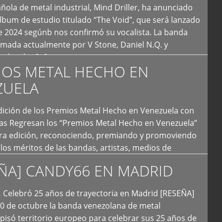
ola de metal industrial, Mind Driller, ha anunciado
lbum de estudio titulado “The Void”, que será lanzado
e 2024 segúnb nos confirmó su vocalista. La banda
rmada actualmente por V Stone, Daniel N.Q. y
ledo a las […]
IOS METAL HECHO EN
ZUELA
I Edición de los Premios Metal Hecho en Venezuela con
ías Regresan los “Premios Metal Hecho en Venezuela”
era edición, reconociendo, premiando y promoviendo
y los méritos de las bandas, artistas, medios de
ón y productoras musicales que hacen vida dentro
ÑA] CANDY66 EN MADRID
intas tendencias del metal y […]
Celebró 25 años de trayectoria en Madrid [RESEÑA]
20 de octubre la banda venezolana de metal
 pisó territorio europeo para celebrar sus 25 años de