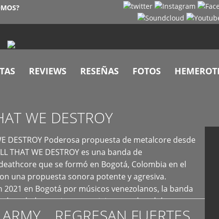
OMOS?
TAS
REVIEWS
RESEÑAS
FOTOS
HEMEROT
HAT WE DESTROY
E DESTROY Poderosa propuesta de metalcore desde
LL THAT WE DESTROY es una banda de
deathcore que se formó en Bogotá, Colombia en el
con una propuesta sonora potente y agresiva.
 2021 en Bogotá por músicos venezolanos, la banda
fs demoledores, ritmos vertiginosos y breakdowns
 ARMY… REGRESAN FUERTES
es, creando […]