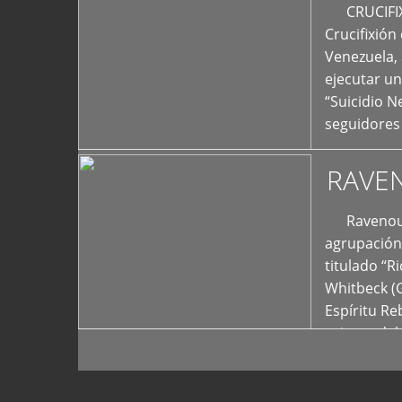
+
CRUCIFIXIÓ
Crucifixión
Venezuela, 
ejecutar un
“Suicidio 
seguidores
RAVE
Ravenous F
agrupación 
titulado “R
Whitbeck (
Espíritu R
oriente del