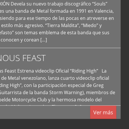
N Devela su nuevo trabajo discográfico “Souls”
 es una banda de Metal formada en 1991 en Valencia,
siendo para ese tiempo de las pocas en atreverse en
 estilo más agresivo. “Tierra Maldita”, “Miedo” y
Nefasto” son temas emblema de esta banda que sus
 conocen y corean […]
NOUS FEAST
east Estrena videoclip Oficial “Riding High” La
de Metal venezolano, lanza cuarto videoclip oficial
iding High”, con la participación especial de Greg
Guitarrista de la banda Storm Warning), miembros de
ebelde Motorcycle Club y la hermosa modelo del
 país, Melissa Acevedo. El potente […]
Ver más