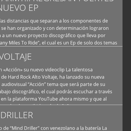
NUEVO EP
 las distancias que separan a los componentes de
 se han organizado y con determinación lograron
 a un nuevo proyecto discográfico que lleva por
y Miles To Ride”, el cual es un Ep de solo dos temas
an logrado plasmar nuevamente todo ese estilo
VOLTAJE
e […]
 «Acción» su nuevo videoclip La talentosa
de Hard Rock Alto Voltaje, ha lanzado su nueva
 audiovisual “Acción” tema que será parte de su
bajo discográfico, el cual podrás escuchar a través
l en la plataforma YouTube ahora mismo y que al
tual ya ha recibido más de […]
DRILLER
 de “Mind Driller” con venezolano a la batería La