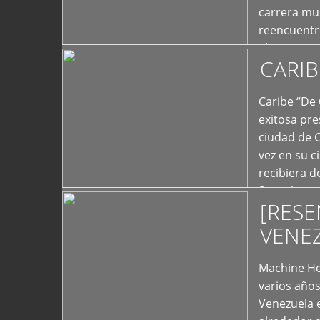
carrera mus
reencuentro
el exterior 
CARIB
+
Caribe “De 
exitosa pre
ciudad de 
vez en su c
recibiera 
Store los c
[RESE
+
VENE
Machine He
varios año
Venezuela 