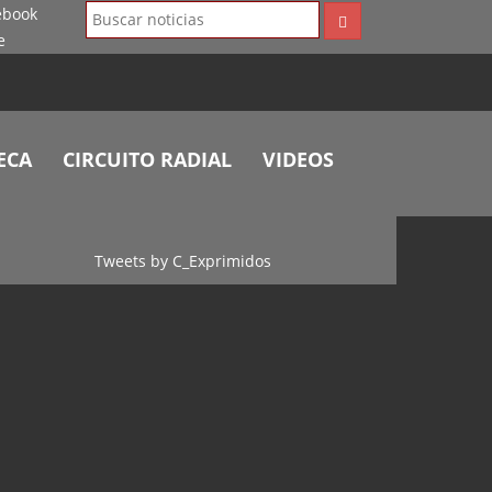
ECA
CIRCUITO RADIAL
VIDEOS
Tweets by C_Exprimidos