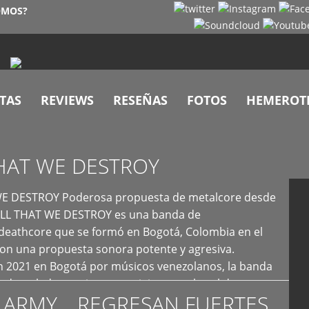
OMOS?
TAS
REVIEWS
RESEÑAS
FOTOS
HEMEROT
HAT WE DESTROY
E DESTROY Poderosa propuesta de metalcore desde
LL THAT WE DESTROY es una banda de
deathcore que se formó en Bogotá, Colombia en el
con una propuesta sonora potente y agresiva.
 2021 en Bogotá por músicos venezolanos, la banda
fs demoledores, ritmos vertiginosos y breakdowns
 ARMY… REGRESAN FUERTES
es, creando […]