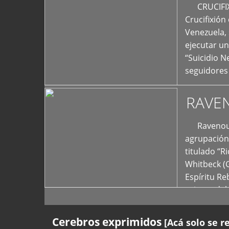
+
CRUCIFIXIÓ
Crucifixión
Venezuela, 
ejecutar un
“Suicidio 
seguidores
RAVE
Ravenous F
agrupación 
titulado “R
Whitbeck (
Espíritu R
oriente del
Cerebros exprimidos
[Acá solo se r