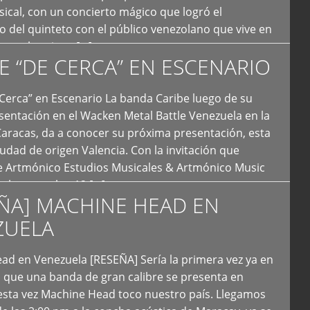
ical, con un concierto mágico que logró el
 del quinteto con el público venezolano que vive en
y que los sigue […]
E “DE CERCA” EN ESCENARIO
Cerca” en Escenario La banda Caribe luego de su
sentación en el Wacken Metal Battle Venezuela en la
Caracas, da a conocer su próxima presentación, esta
iudad de origen Valencia. Con la invitación que
de Artmónico Estudios Musicales & Artmónico Music
uales cumplen 12 […]
ÑA] MACHINE HEAD EN
ZUELA
ad en Venezuela [RESEÑA] Sería la primera vez ya en
s que una banda de gran calibre se presenta en
esta vez Machine Head toco nuestro país. Llegamos