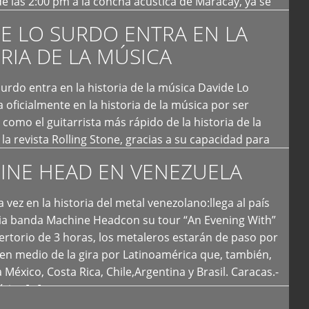
e las 2:00 pm a la concha acústica de Maracay, ya se
 personas que de seguro iban a ingresar al concierto,
E LO SURDO ENTRA EN LA
RIA DE LA MÚSICA
urdo entra en la historia de la música Davide Lo
 oficialmente en la historia de la música por ser
como el guitarrista más rápido de la historia de la
la revista Rolling Stone, gracias a su capacidad para
otas por segundo. Lo Surdo también fue incluido […]
INE HEAD EN VENEZUELA
 vez en la historia del metal venezolano:llega al país
ria banda Machine Headcon su tour “An Evening With”
rtorio de 3 horas, los metaleros estarán de paso por
en medio de la gira por Latinoamérica que, también,
a México, Costa Rica, Chile,Argentina y Brasil. Caracas.-
tica […]