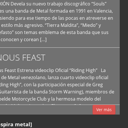
N Devela su nuevo trabajo discográfico “Souls”
 es una banda de Metal formada en 1991 en Valencia,
siendo para ese tiempo de las pocas en atreverse en
 estilo más agresivo. “Tierra Maldita”, “Miedo” y
Nefasto” son temas emblema de esta banda que sus
 conocen y corean […]
NOUS FEAST
east Estrena videoclip Oficial “Riding High” La
de Metal venezolano, lanza cuarto videoclip oficial
iding High”, con la participación especial de Greg
Guitarrista de la banda Storm Warning), miembros de
ebelde Motorcycle Club y la hermosa modelo del
 país, Melissa Acevedo. El potente […]
Ver más
espira metal]