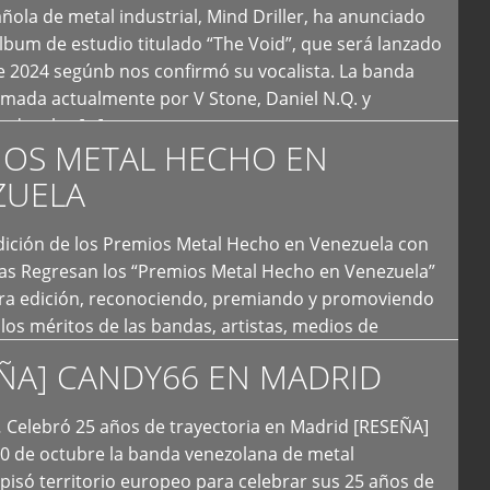
ola de metal industrial, Mind Driller, ha anunciado
lbum de estudio titulado “The Void”, que será lanzado
e 2024 segúnb nos confirmó su vocalista. La banda
rmada actualmente por V Stone, Daniel N.Q. y
ledo a las […]
IOS METAL HECHO EN
ZUELA
I Edición de los Premios Metal Hecho en Venezuela con
ías Regresan los “Premios Metal Hecho en Venezuela”
era edición, reconociendo, premiando y promoviendo
y los méritos de las bandas, artistas, medios de
ón y productoras musicales que hacen vida dentro
ÑA] CANDY66 EN MADRID
intas tendencias del metal y […]
Celebró 25 años de trayectoria en Madrid [RESEÑA]
20 de octubre la banda venezolana de metal
 pisó territorio europeo para celebrar sus 25 años de