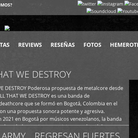
OMOS?
TAS
REVIEWS
RESEÑAS
FOTOS
HEMEROT
HAT WE DESTROY
E DESTROY Poderosa propuesta de metalcore desde
LL THAT WE DESTROY es una banda de
deathcore que se formó en Bogotá, Colombia en el
con una propuesta sonora potente y agresiva.
 2021 en Bogotá por músicos venezolanos, la banda
fs demoledores, ritmos vertiginosos y breakdowns
 ARMY… REGRESAN FUERTES
es, creando […]