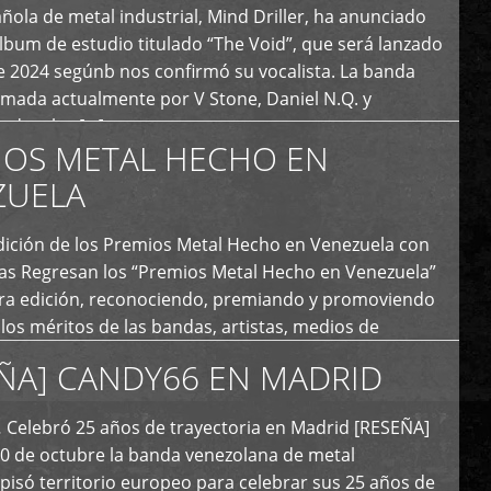
ola de metal industrial, Mind Driller, ha anunciado
lbum de estudio titulado “The Void”, que será lanzado
e 2024 segúnb nos confirmó su vocalista. La banda
rmada actualmente por V Stone, Daniel N.Q. y
ledo a las […]
IOS METAL HECHO EN
ZUELA
I Edición de los Premios Metal Hecho en Venezuela con
ías Regresan los “Premios Metal Hecho en Venezuela”
era edición, reconociendo, premiando y promoviendo
y los méritos de las bandas, artistas, medios de
ón y productoras musicales que hacen vida dentro
ÑA] CANDY66 EN MADRID
intas tendencias del metal y […]
Celebró 25 años de trayectoria en Madrid [RESEÑA]
20 de octubre la banda venezolana de metal
 pisó territorio europeo para celebrar sus 25 años de