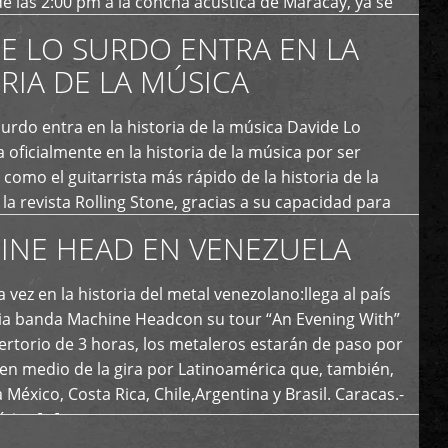
e las 2:00 pm a la concha acústica de Maracay, ya se
 personas que de seguro iban a ingresar al concierto,
E LO SURDO ENTRA EN LA
RIA DE LA MÚSICA
urdo entra en la historia de la música Davide Lo
 oficialmente en la historia de la música por ser
como el guitarrista más rápido de la historia de la
la revista Rolling Stone, gracias a su capacidad para
otas por segundo. Lo Surdo también fue incluido […]
INE HEAD EN VENEZUELA
 vez en la historia del metal venezolano:llega al país
ria banda Machine Headcon su tour “An Evening With”
rtorio de 3 horas, los metaleros estarán de paso por
en medio de la gira por Latinoamérica que, también,
a México, Costa Rica, Chile,Argentina y Brasil. Caracas.-
tica […]