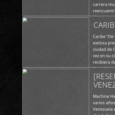
carrera mus
reencuentro
el exterior 
CARIB
+
Caribe “De 
exitosa pre
ciudad de 
vez en su c
recibiera 
Store los c
[RESE
+
VENE
Machine He
varios año
Venezuela 