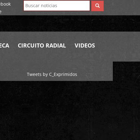
ECA
CIRCUITO RADIAL
VIDEOS
Tweets by C_Exprimidos