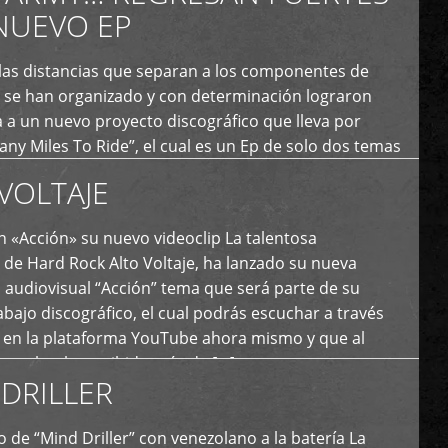
NUEVO EP
 las distancias que separan a los componentes de
 se han organizado y con determinación lograron
 a un nuevo proyecto discográfico que lleva por
y Miles To Ride”, el cual es un Ep de solo dos temas
an logrado plasmar nuevamente todo ese estilo
VOLTAJE
e […]
 «Acción» su nuevo videoclip La talentosa
de Hard Rock Alto Voltaje, ha lanzado su nueva
 audiovisual “Acción” tema que será parte de su
bajo discográfico, el cual podrás escuchar a través
l en la plataforma YouTube ahora mismo y que al
tual ya ha recibido más de […]
DRILLER
 de “Mind Driller” con venezolano a la batería La