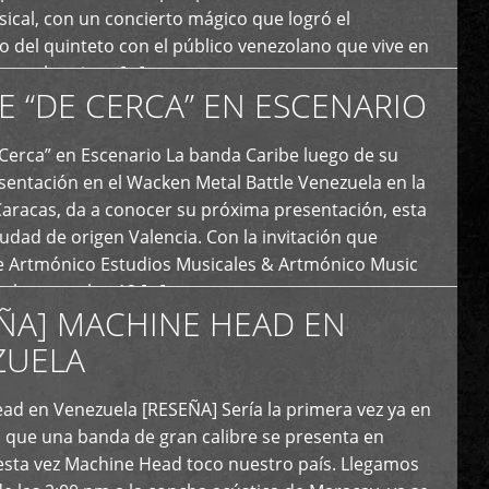
ical, con un concierto mágico que logró el
 del quinteto con el público venezolano que vive en
y que los sigue […]
E “DE CERCA” EN ESCENARIO
Cerca” en Escenario La banda Caribe luego de su
sentación en el Wacken Metal Battle Venezuela en la
Caracas, da a conocer su próxima presentación, esta
iudad de origen Valencia. Con la invitación que
de Artmónico Estudios Musicales & Artmónico Music
uales cumplen 12 […]
ÑA] MACHINE HEAD EN
ZUELA
ad en Venezuela [RESEÑA] Sería la primera vez ya en
s que una banda de gran calibre se presenta en
esta vez Machine Head toco nuestro país. Llegamos