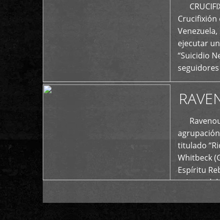
+
CRUCIFIXIÓ
Crucifixión
Venezuela, 
ejecutar un
“Suicidio 
seguidores
RAVE
Ravenous F
agrupación 
titulado “R
Whitbeck (
Espíritu R
oriente del