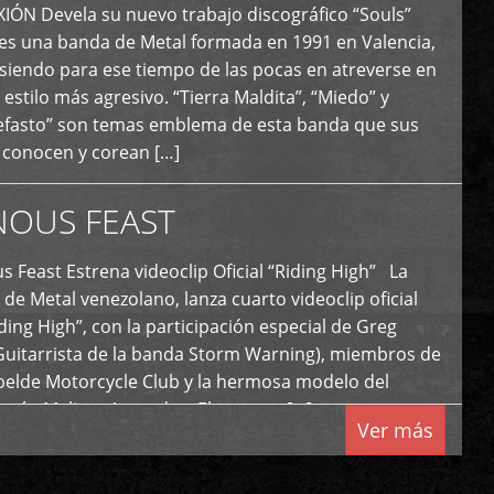
N Devela su nuevo trabajo discográfico “Souls”
 es una banda de Metal formada en 1991 en Valencia,
siendo para ese tiempo de las pocas en atreverse en
 estilo más agresivo. “Tierra Maldita”, “Miedo” y
Nefasto” son temas emblema de esta banda que sus
 conocen y corean […]
NOUS FEAST
east Estrena videoclip Oficial “Riding High” La
de Metal venezolano, lanza cuarto videoclip oficial
iding High”, con la participación especial de Greg
Guitarrista de la banda Storm Warning), miembros de
ebelde Motorcycle Club y la hermosa modelo del
 país, Melissa Acevedo. El potente […]
Ver más