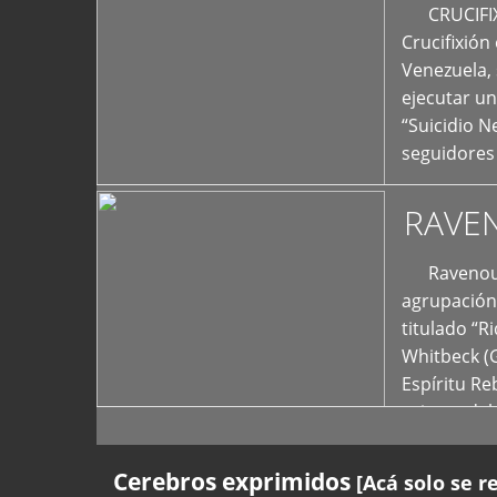
+
CRUCIFIXIÓ
Crucifixión
Venezuela, 
ejecutar un
“Suicidio 
seguidores
RAVE
Ravenous F
agrupación 
titulado “R
Whitbeck (
Espíritu R
oriente del
Cerebros exprimidos
[Acá solo se r