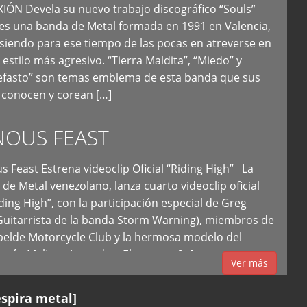
N Devela su nuevo trabajo discográfico “Souls”
 es una banda de Metal formada en 1991 en Valencia,
siendo para ese tiempo de las pocas en atreverse en
 estilo más agresivo. “Tierra Maldita”, “Miedo” y
Nefasto” son temas emblema de esta banda que sus
 conocen y corean […]
NOUS FEAST
east Estrena videoclip Oficial “Riding High” La
de Metal venezolano, lanza cuarto videoclip oficial
iding High”, con la participación especial de Greg
Guitarrista de la banda Storm Warning), miembros de
ebelde Motorcycle Club y la hermosa modelo del
 país, Melissa Acevedo. El potente […]
Ver más
espira metal]