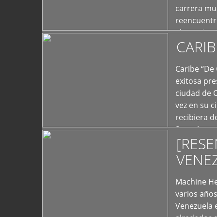
carrera mus
reencuentro
el exterior 
CARIB
+
Caribe “De 
exitosa pre
ciudad de 
vez en su c
recibiera 
Store los c
[RESE
+
VENE
Machine He
varios año
Venezuela 