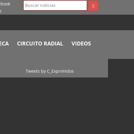
ECA
CIRCUITO RADIAL
VIDEOS
Tweets by C_Exprimidos