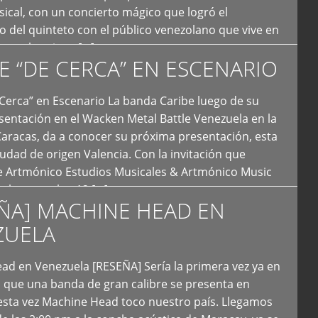
ical, con un concierto mágico que logró el
 del quinteto con el público venezolano que vive en
y que los sigue […]
E “DE CERCA” EN ESCENARIO
Cerca” en Escenario La banda Caribe luego de su
sentación en el Wacken Metal Battle Venezuela en la
Caracas, da a conocer su próxima presentación, esta
iudad de origen Valencia. Con la invitación que
de Artmónico Estudios Musicales & Artmónico Music
uales cumplen 12 […]
ÑA] MACHINE HEAD EN
ZUELA
ad en Venezuela [RESEÑA] Sería la primera vez ya en
s que una banda de gran calibre se presenta en
esta vez Machine Head toco nuestro país. Llegamos