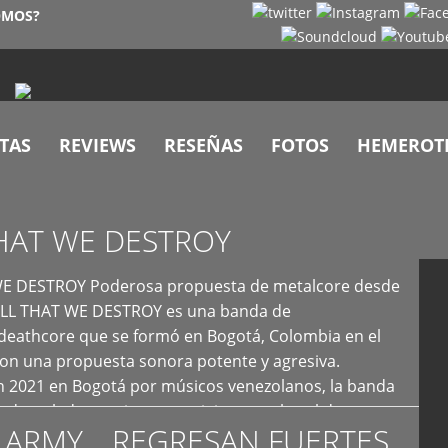
OMOS?
TAS
REVIEWS
RESEÑAS
FOTOS
HEMEROT
HAT WE DESTROY
E DESTROY Poderosa propuesta de metalcore desde
LL THAT WE DESTROY es una banda de
deathcore que se formó en Bogotá, Colombia en el
con una propuesta sonora potente y agresiva.
 2021 en Bogotá por músicos venezolanos, la banda
fs demoledores, ritmos vertiginosos y breakdowns
 ARMY… REGRESAN FUERTES
es, creando […]