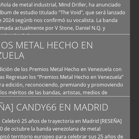
ola de metal industrial, Mind Driller, ha anunciado
lbum de estudio titulado “The Void”, que será lanzado
e 2024 segúnb nos confirmó su vocalista. La banda
rmada actualmente por V Stone, Daniel N.Q. y
ledo a las […]
IOS METAL HECHO EN
ZUELA
I Edición de los Premios Metal Hecho en Venezuela con
ías Regresan los “Premios Metal Hecho en Venezuela”
era edición, reconociendo, premiando y promoviendo
y los méritos de las bandas, artistas, medios de
ón y productoras musicales que hacen vida dentro
ÑA] CANDY66 EN MADRID
intas tendencias del metal y […]
Celebró 25 años de trayectoria en Madrid [RESEÑA]
20 de octubre la banda venezolana de metal
 pisó territorio europeo para celebrar sus 25 años de