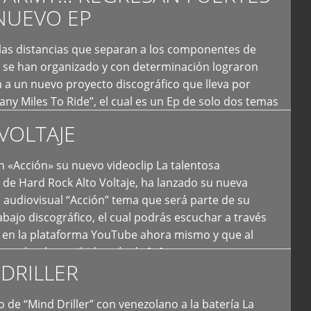
NUEVO EP
 las distancias que separan a los componentes de
 se han organizado y con determinación lograron
 a un nuevo proyecto discográfico que lleva por
y Miles To Ride”, el cual es un Ep de solo dos temas
an logrado plasmar nuevamente todo ese estilo
VOLTAJE
e […]
 «Acción» su nuevo videoclip La talentosa
de Hard Rock Alto Voltaje, ha lanzado su nueva
 audiovisual “Acción” tema que será parte de su
bajo discográfico, el cual podrás escuchar a través
l en la plataforma YouTube ahora mismo y que al
tual ya ha recibido más de […]
DRILLER
 de “Mind Driller” con venezolano a la batería La