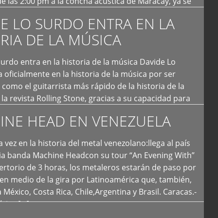
e las 2:00 pm a la concha acústica de Maracay, ya se
 personas que de seguro iban a ingresar al concierto,
E LO SURDO ENTRA EN LA
RIA DE LA MÚSICA
urdo entra en la historia de la música Davide Lo
 oficialmente en la historia de la música por ser
como el guitarrista más rápido de la historia de la
la revista Rolling Stone, gracias a su capacidad para
otas por segundo. Lo Surdo también fue incluido […]
INE HEAD EN VENEZUELA
 vez en la historia del metal venezolano:llega al país
ria banda Machine Headcon su tour “An Evening With”
rtorio de 3 horas, los metaleros estarán de paso por
en medio de la gira por Latinoamérica que, también,
a México, Costa Rica, Chile,Argentina y Brasil. Caracas.-
tica […]