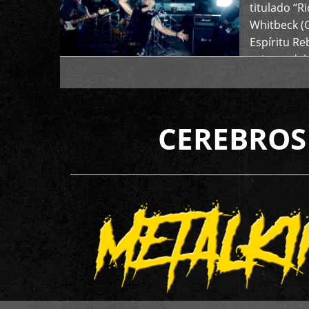
titulado “R
Whitbeck (
Espíritu R
oriente del
CEREBROS