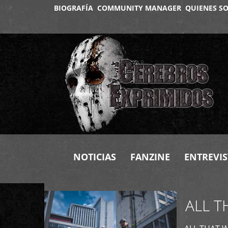
BIOGRAFÍA
COMMUNITY MANAGER
QUIENES S
+
NOTICIAS
FANZINE
ENTREVIS
ALL T