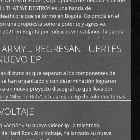
E DESTROY Poderosa propuesta de metalcore desde
LL THAT WE DESTROY es una banda de
deathcore que se formó en Bogotá, Colombia en el
con una propuesta sonora potente y agresiva.
 2021 en Bogotá por músicos venezolanos, la banda
fs demoledores, ritmos vertiginosos y breakdowns
 ARMY… REGRESAN FUERTES
es, creando […]
NUEVO EP
 las distancias que separan a los componentes de
 se han organizado y con determinación lograron
 a un nuevo proyecto discográfico que lleva por
y Miles To Ride”, el cual es un Ep de solo dos temas
an logrado plasmar nuevamente todo ese estilo
VOLTAJE
e […]
 «Acción» su nuevo videoclip La talentosa
de Hard Rock Alto Voltaje, ha lanzado su nueva