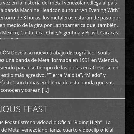
 vez en la historia del metal venezolano:llega al país
ria banda Machine Headcon su tour “An Evening With”
rtorio de 3 horas, los metaleros estarán de paso por
en medio de la gira por Latinoamérica que, también,
a México, Costa Rica, Chile,Argentina y Brasil. Caracas.-
tica […]
N Devela su nuevo trabajo discográfico “Souls”
 es una banda de Metal formada en 1991 en Valencia,
siendo para ese tiempo de las pocas en atreverse en
 estilo más agresivo. “Tierra Maldita”, “Miedo” y
Nefasto” son temas emblema de esta banda que sus
 conocen y corean […]
NOUS FEAST
east Estrena videoclip Oficial “Riding High” La
de Metal venezolano, lanza cuarto videoclip oficial