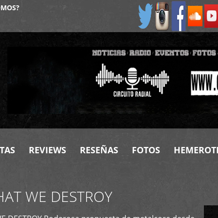
OMOS?
TAS
REVIEWS
RESEÑAS
FOTOS
HEMEROT
HAT WE DESTROY