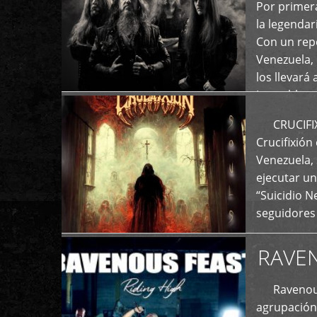
+
Por primera
la legenda
Con un repe
Venezuela, 
los llevará 
La emblemá
+
CRUCIFIXIÓ
Crucifixión
Venezuela, 
ejecutar un
“Suicidio 
seguidores
RAVE
Ravenous F
agrupación 