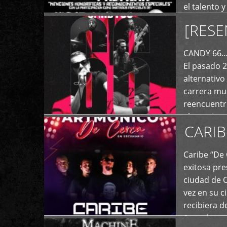
el talento 
comunicaci
[RESE
+
de las dist
CANDY 66… 
El pasado 
alternativo
carrera mus
reencuentro
el exterior 
CARIB
+
Caribe “De 
exitosa pre
ciudad de 
vez en su c
recibiera 
Store los c