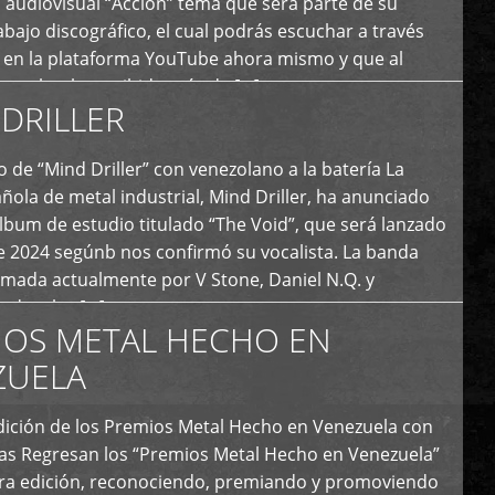
 audiovisual “Acción” tema que será parte de su
bajo discográfico, el cual podrás escuchar a través
l en la plataforma YouTube ahora mismo y que al
tual ya ha recibido más de […]
DRILLER
 de “Mind Driller” con venezolano a la batería La
ola de metal industrial, Mind Driller, ha anunciado
lbum de estudio titulado “The Void”, que será lanzado
e 2024 segúnb nos confirmó su vocalista. La banda
rmada actualmente por V Stone, Daniel N.Q. y
ledo a las […]
IOS METAL HECHO EN
ZUELA
I Edición de los Premios Metal Hecho en Venezuela con
ías Regresan los “Premios Metal Hecho en Venezuela”
era edición, reconociendo, premiando y promoviendo