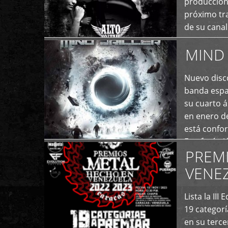
producción
próximo tra
de su cana
momento ac
MIND 
+
Nuevo disco
banda españ
su cuarto á
en enero d
está confo
Estefanía A
PREM
+
VENE
Lista la II
19 categor
en su terc