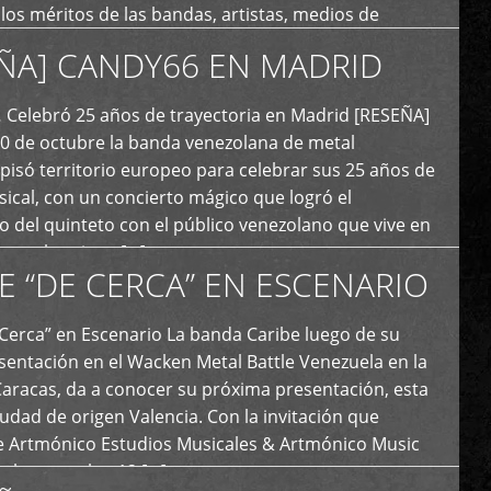
y los méritos de las bandas, artistas, medios de
ón y productoras musicales que hacen vida dentro
ÑA] CANDY66 EN MADRID
intas tendencias del metal y […]
Celebró 25 años de trayectoria en Madrid [RESEÑA]
20 de octubre la banda venezolana de metal
 pisó territorio europeo para celebrar sus 25 años de
ical, con un concierto mágico que logró el
 del quinteto con el público venezolano que vive en
y que los sigue […]
E “DE CERCA” EN ESCENARIO
Cerca” en Escenario La banda Caribe luego de su
sentación en el Wacken Metal Battle Venezuela en la
Caracas, da a conocer su próxima presentación, esta
iudad de origen Valencia. Con la invitación que
de Artmónico Estudios Musicales & Artmónico Music
uales cumplen 12 […]