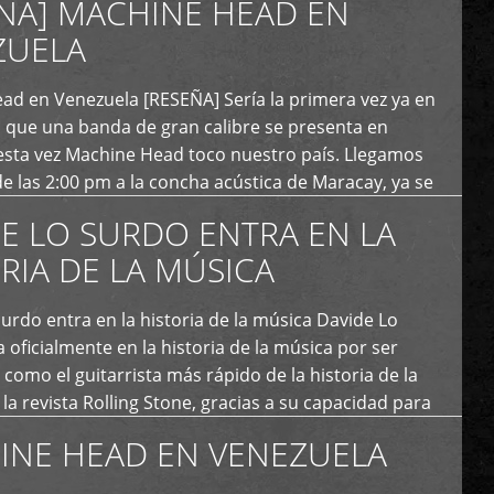
ÑA] MACHINE HEAD EN
ZUELA
ad en Venezuela [RESEÑA] Sería la primera vez ya en
s que una banda de gran calibre se presenta en
esta vez Machine Head toco nuestro país. Llegamos
e las 2:00 pm a la concha acústica de Maracay, ya se
 personas que de seguro iban a ingresar al concierto,
E LO SURDO ENTRA EN LA
RIA DE LA MÚSICA
urdo entra en la historia de la música Davide Lo
 oficialmente en la historia de la música por ser
como el guitarrista más rápido de la historia de la
la revista Rolling Stone, gracias a su capacidad para
otas por segundo. Lo Surdo también fue incluido […]
INE HEAD EN VENEZUELA