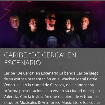
CARIBE “DE CERCA” EN
ESCENARIO
Caribe “De Cerca” en Escenario La banda Caribe luego
+
de su exitosa presentación en el Wacken Metal Battle
Venezuela en la ciudad de Caracas, da a conocer su
próxima presentación, esta vez en su ciudad de origen
Valencia. Con la invitación que recibiera de Artmónico
Estudios Musicales & Artmónico Music Store los cuales