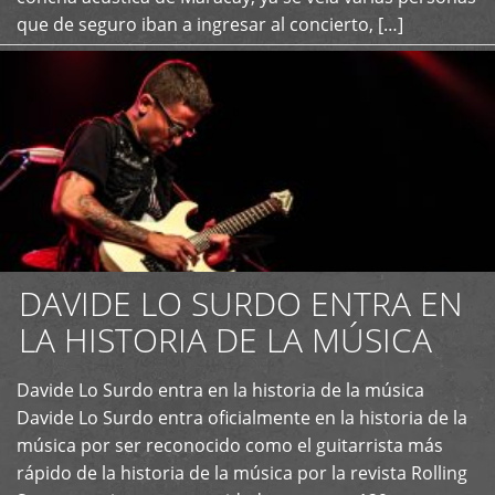
que de seguro iban a ingresar al concierto, […]
DAVIDE LO SURDO ENTRA EN
LA HISTORIA DE LA MÚSICA
+
Davide Lo Surdo entra en la historia de la música
Davide Lo Surdo entra oficialmente en la historia de la
música por ser reconocido como el guitarrista más
rápido de la historia de la música por la revista Rolling