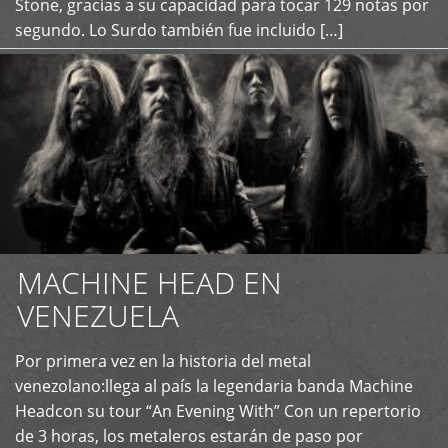
Stone, gracias a su capacidad para tocar 129 notas por
segundo. Lo Surdo también fue incluido […]
MACHINE HEAD EN
VENEZUELA
Por primera vez en la historia del metal
+
venezolano:llega al país la legendaria banda Machine
Headcon su tour “An Evening With” Con un repertorio
de 3 horas, los metaleros estarán de paso por