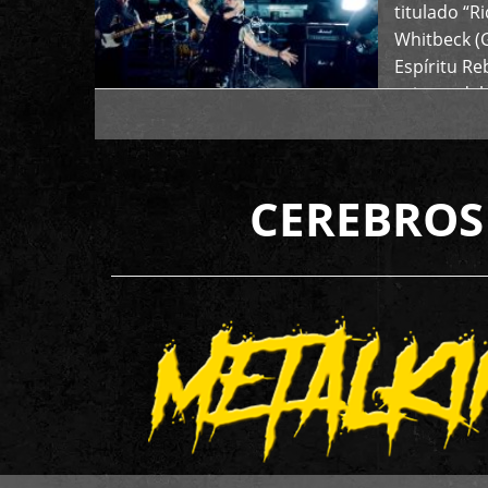
titulado “R
Whitbeck (
Espíritu R
oriente del
CEREBROS