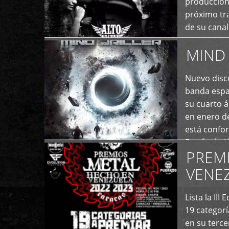
producción
próximo tra
de su cana
momento ac
MIND 
+
Nuevo disco
banda españ
su cuarto á
en enero d
está confo
Estefanía A
PREM
+
VENE
Lista la II
19 categor
en su terc