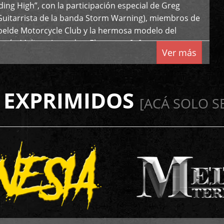
iding High”, con la participación especial de Greg
Guitarrista de la banda Storm Warning), miembros de
ebelde Motorcycle Club y la hermosa modelo del
 país, Melissa Acevedo. El potente […]
Ver más
 EXPRIMIDOS
[ACÁ SOLO S