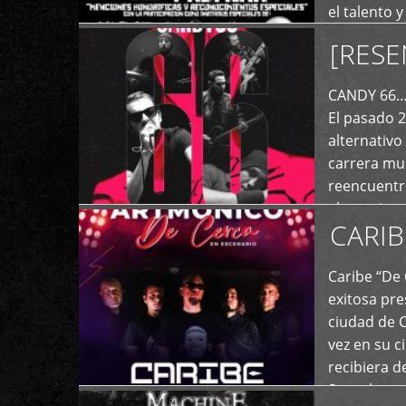
el talento 
comunicaci
[RESE
+
de las dist
CANDY 66… 
El pasado 
alternativo
carrera mus
reencuentro
el exterior 
CARIB
+
Caribe “De 
exitosa pre
ciudad de 
vez en su c
recibiera 
Store los c