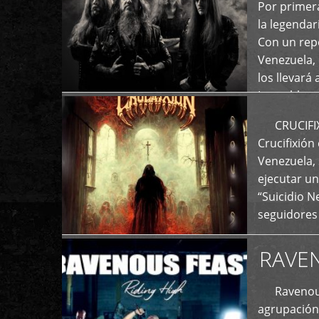
+
Por primera
la legenda
Con un repe
Venezuela, 
los llevará 
La emblemá
+
CRUCIFIXIÓ
Crucifixión
Venezuela, 
ejecutar un
“Suicidio 
seguidores
RAVE
Ravenous F
agrupación 