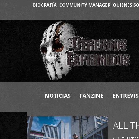
BIOGRAFÍA
COMMUNITY MANAGER
QUIENES S
+
NOTICIAS
FANZINE
ENTREVIS
ALL T