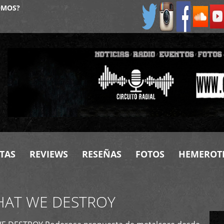
OMOS?
TAS
REVIEWS
RESEÑAS
FOTOS
HEMEROT
HAT WE DESTROY