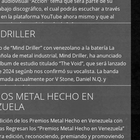
 audiovisual “Acción” tema que será parte de su
bajo discográfico, el cual podrás escuchar a través
l en la plataforma YouTube ahora mismo y que al
tual ya ha recibido más de […]
DRILLER
 de “Mind Driller” con venezolano a la batería La
ola de metal industrial, Mind Driller, ha anunciado
lbum de estudio titulado “The Void”, que será lanzado
e 2024 segúnb nos confirmó su vocalista. La banda
rmada actualmente por V Stone, Daniel N.Q. y
ledo a las […]
IOS METAL HECHO EN
ZUELA
I Edición de los Premios Metal Hecho en Venezuela con
ías Regresan los “Premios Metal Hecho en Venezuela”
era edición, reconociendo, premiando y promoviendo