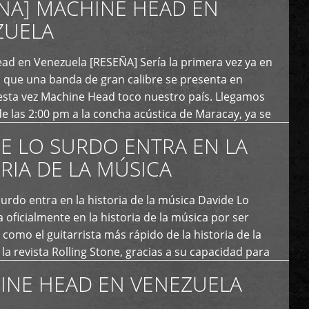
ÑA] MACHINE HEAD EN
ZUELA
ad en Venezuela [RESEÑA] Sería la primera vez ya en
s que una banda de gran calibre se presenta en
esta vez Machine Head toco nuestro país. Llegamos
e las 2:00 pm a la concha acústica de Maracay, ya se
 personas que de seguro iban a ingresar al concierto,
E LO SURDO ENTRA EN LA
RIA DE LA MÚSICA
urdo entra en la historia de la música Davide Lo
 oficialmente en la historia de la música por ser
como el guitarrista más rápido de la historia de la
la revista Rolling Stone, gracias a su capacidad para
otas por segundo. Lo Surdo también fue incluido […]
INE HEAD EN VENEZUELA