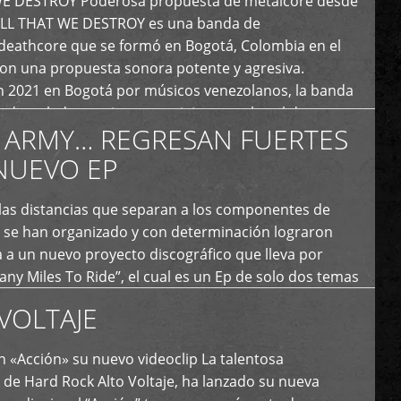
E DESTROY Poderosa propuesta de metalcore desde
LL THAT WE DESTROY es una banda de
deathcore que se formó en Bogotá, Colombia en el
con una propuesta sonora potente y agresiva.
 2021 en Bogotá por músicos venezolanos, la banda
fs demoledores, ritmos vertiginosos y breakdowns
 ARMY… REGRESAN FUERTES
es, creando […]
NUEVO EP
 las distancias que separan a los componentes de
 se han organizado y con determinación lograron
 a un nuevo proyecto discográfico que lleva por
y Miles To Ride”, el cual es un Ep de solo dos temas
an logrado plasmar nuevamente todo ese estilo
VOLTAJE
e […]
 «Acción» su nuevo videoclip La talentosa
de Hard Rock Alto Voltaje, ha lanzado su nueva