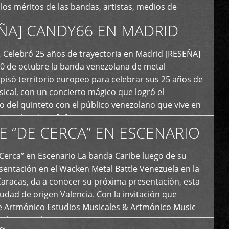
y los méritos de las bandas, artistas, medios de
ón y productoras musicales que hacen vida dentro
ÑA] CANDY66 EN MADRID
intas tendencias del metal y […]
Celebró 25 años de trayectoria en Madrid [RESEÑA]
20 de octubre la banda venezolana de metal
 pisó territorio europeo para celebrar sus 25 años de
ical, con un concierto mágico que logró el
 del quinteto con el público venezolano que vive en
y que los sigue […]
E “DE CERCA” EN ESCENARIO
Cerca” en Escenario La banda Caribe luego de su
sentación en el Wacken Metal Battle Venezuela en la
Caracas, da a conocer su próxima presentación, esta
iudad de origen Valencia. Con la invitación que
de Artmónico Estudios Musicales & Artmónico Music
uales cumplen 12 […]