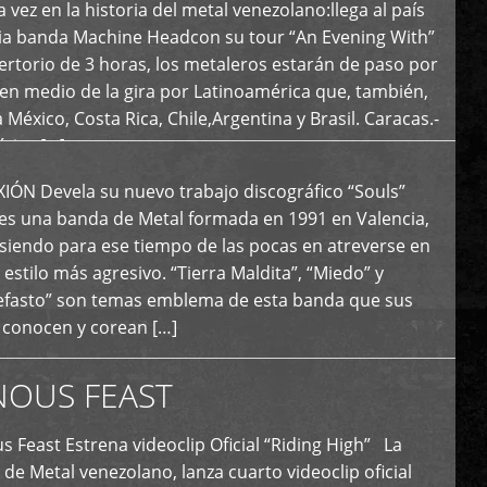
 vez en la historia del metal venezolano:llega al país
ria banda Machine Headcon su tour “An Evening With”
rtorio de 3 horas, los metaleros estarán de paso por
en medio de la gira por Latinoamérica que, también,
a México, Costa Rica, Chile,Argentina y Brasil. Caracas.-
tica […]
N Devela su nuevo trabajo discográfico “Souls”
 es una banda de Metal formada en 1991 en Valencia,
siendo para ese tiempo de las pocas en atreverse en
 estilo más agresivo. “Tierra Maldita”, “Miedo” y
Nefasto” son temas emblema de esta banda que sus
 conocen y corean […]
NOUS FEAST
east Estrena videoclip Oficial “Riding High” La
de Metal venezolano, lanza cuarto videoclip oficial