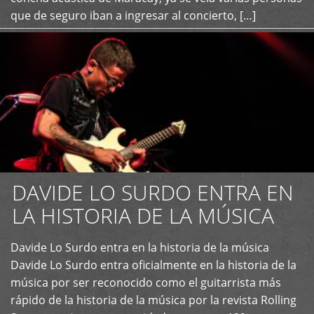
que de seguro iban a ingresar al concierto, […]
DAVIDE LO SURDO ENTRA EN
LA HISTORIA DE LA MÚSICA
+
Davide Lo Surdo entra en la historia de la música
Davide Lo Surdo entra oficialmente en la historia de la
música por ser reconocido como el guitarrista más
rápido de la historia de la música por la revista Rolling