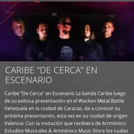
CARIBE “DE CERCA” EN
ESCENARIO
Caribe “De Cerca” en Escenario La banda Caribe luego
+
de su exitosa presentación en el Wacken Metal Battle
Venezuela en la ciudad de Caracas, da a conocer su
próxima presentación, esta vez en su ciudad de origen
Valencia. Con la invitación que recibiera de Artmónico
Estudios Musicales & Artmónico Music Store los cuales