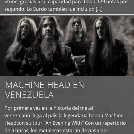
Stone, gracias a su capacidad para tocar 129 notas por
segundo. Lo Surdo también fue incluido […]
MACHINE HEAD EN
VENEZUELA
Por primera vez en la historia del metal
+
venezolano:llega al país la legendaria banda Machine
Headcon su tour “An Evening With” Con un repertorio
de 3 horas, los metaleros estarán de paso por