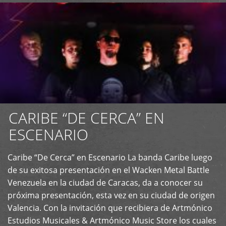
CARIBE “DE CERCA” EN
ESCENARIO
Caribe “De Cerca” en Escenario La banda Caribe luego
+
de su exitosa presentación en el Wacken Metal Battle
Venezuela en la ciudad de Caracas, da a conocer su
próxima presentación, esta vez en su ciudad de origen
Valencia. Con la invitación que recibiera de Artmónico
Estudios Musicales & Artmónico Music Store los cuales