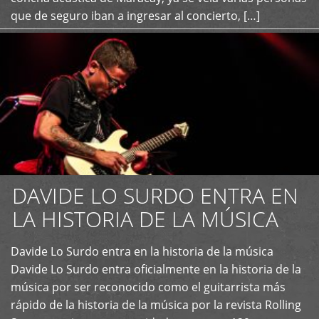
que de seguro iban a ingresar al concierto, […]
DAVIDE LO SURDO ENTRA EN
LA HISTORIA DE LA MÚSICA
+
Davide Lo Surdo entra en la historia de la música
Davide Lo Surdo entra oficialmente en la historia de la
música por ser reconocido como el guitarrista más
rápido de la historia de la música por la revista Rolling