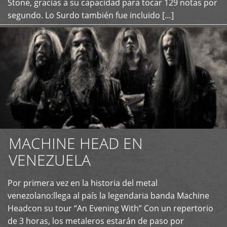
Stone, gracias a su capacidad para tocar 129 notas por
segundo. Lo Surdo también fue incluido […]
MACHINE HEAD EN
VENEZUELA
Por primera vez en la historia del metal
+
venezolano:llega al país la legendaria banda Machine
Headcon su tour “An Evening With” Con un repertorio
de 3 horas, los metaleros estarán de paso por