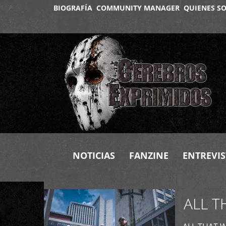
BIOGRAFÍA
COMMUNITY MANAGER
QUIENES S
+
NOTICIAS
FANZINE
ENTREVIS
ALL T