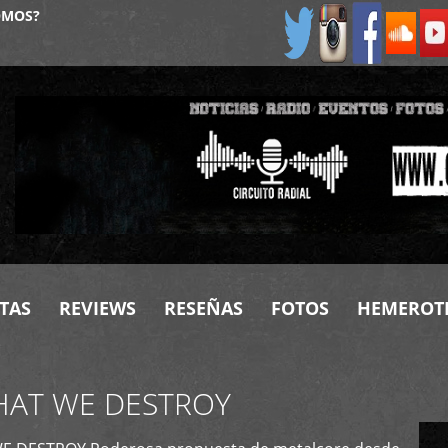
OMOS?
TAS
REVIEWS
RESEÑAS
FOTOS
HEMEROT
HAT WE DESTROY