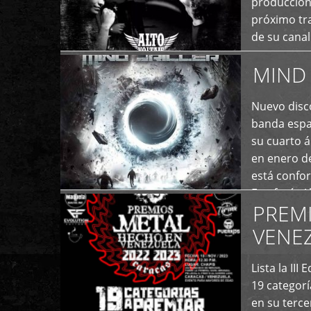
producción
próximo tra
de su cana
momento ac
MIND 
+
Nuevo disco
banda españ
su cuarto á
en enero d
está confo
Estefanía A
PREM
+
VENE
Lista la II
19 categor
en su terc