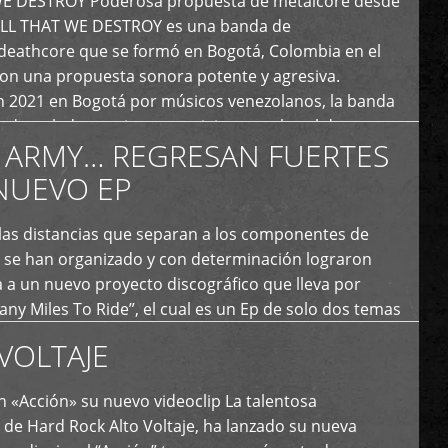
E DESTROY Poderosa propuesta de metalcore desde
LL THAT WE DESTROY es una banda de
deathcore que se formó en Bogotá, Colombia en el
con una propuesta sonora potente y agresiva.
 2021 en Bogotá por músicos venezolanos, la banda
fs demoledores, ritmos vertiginosos y breakdowns
 ARMY… REGRESAN FUERTES
es, creando […]
NUEVO EP
 las distancias que separan a los componentes de
 se han organizado y con determinación lograron
 a un nuevo proyecto discográfico que lleva por
y Miles To Ride”, el cual es un Ep de solo dos temas
an logrado plasmar nuevamente todo ese estilo
VOLTAJE
e […]
 «Acción» su nuevo videoclip La talentosa
de Hard Rock Alto Voltaje, ha lanzado su nueva