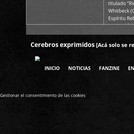
titulado “R
Whitbeck (
Espíritu R
oriente del
Cerebros exprimidos
[Acá solo se r
INICIO
NOTICIAS
FANZINE
EN
Gestionar el consentimiento de las cookies