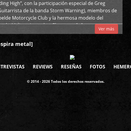
iding High”, con la participación especial de Greg
Guitarrista de la banda Storm Warning), miembros de
ebelde Motorcycle Club y la hermosa modelo del
 país, Melissa Acevedo. El potente […]
Ver más
espira metal]
TREVISTAS
REVIEWS
RESEÑAS
FOTOS
HEMER
© 2014 - 2026 Todos los derechos reservados.