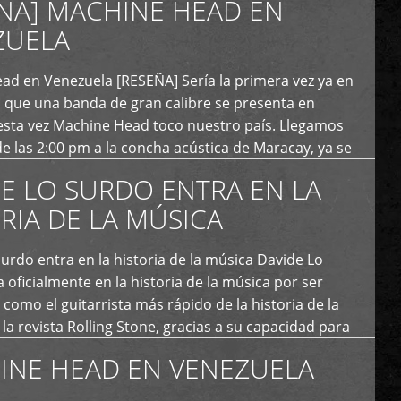
ÑA] MACHINE HEAD EN
ZUELA
ad en Venezuela [RESEÑA] Sería la primera vez ya en
s que una banda de gran calibre se presenta en
esta vez Machine Head toco nuestro país. Llegamos
e las 2:00 pm a la concha acústica de Maracay, ya se
 personas que de seguro iban a ingresar al concierto,
E LO SURDO ENTRA EN LA
RIA DE LA MÚSICA
urdo entra en la historia de la música Davide Lo
 oficialmente en la historia de la música por ser
como el guitarrista más rápido de la historia de la
la revista Rolling Stone, gracias a su capacidad para
otas por segundo. Lo Surdo también fue incluido […]
INE HEAD EN VENEZUELA