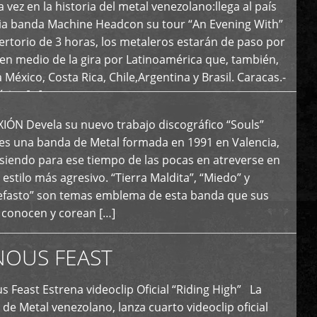
 vez en la historia del metal venezolano:llega al país
ria banda Machine Headcon su tour “An Evening With”
rtorio de 3 horas, los metaleros estarán de paso por
en medio de la gira por Latinoamérica que, también,
a México, Costa Rica, Chile,Argentina y Brasil. Caracas.-
tica […]
N Devela su nuevo trabajo discográfico “Souls”
 es una banda de Metal formada en 1991 en Valencia,
siendo para ese tiempo de las pocas en atreverse en
 estilo más agresivo. “Tierra Maldita”, “Miedo” y
Nefasto” son temas emblema de esta banda que sus
 conocen y corean […]
NOUS FEAST
east Estrena videoclip Oficial “Riding High” La
de Metal venezolano, lanza cuarto videoclip oficial