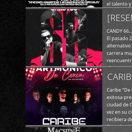
el talento 
comunicaci
[RESE
+
de las dist
CANDY 66… 
El pasado 
alternativo
carrera mus
reencuentro
el exterior 
CARIB
+
Caribe “De 
exitosa pre
ciudad de 
vez en su c
recibiera 
Store los c