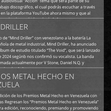
 audiovisual “Acción” tema que será parte de su
bajo discográfico, el cual podrás escuchar a través
l en la plataforma YouTube ahora mismo y que al
tual ya ha recibido más de […]
DRILLER
 de “Mind Driller” con venezolano a la batería La
ola de metal industrial, Mind Driller, ha anunciado
lbum de estudio titulado “The Void”, que será lanzado
e 2024 segúnb nos confirmó su vocalista. La banda
rmada actualmente por V Stone, Daniel N.Q. y
ledo a las […]
IOS METAL HECHO EN
ZUELA
I Edición de los Premios Metal Hecho en Venezuela con
ías Regresan los “Premios Metal Hecho en Venezuela”
era edición, reconociendo, premiando y promoviendo