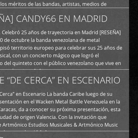
y los méritos de las bandas, artistas, medios de
ón y productoras musicales que hacen vida dentro
ÑA] CANDY66 EN MADRID
intas tendencias del metal y […]
Celebró 25 años de trayectoria en Madrid [RESEÑA]
20 de octubre la banda venezolana de metal
 pisó territorio europeo para celebrar sus 25 años de
ical, con un concierto mágico que logró el
 del quinteto con el público venezolano que vive en
y que los sigue […]
E “DE CERCA” EN ESCENARIO
Cerca” en Escenario La banda Caribe luego de su
sentación en el Wacken Metal Battle Venezuela en la
Caracas, da a conocer su próxima presentación, esta
iudad de origen Valencia. Con la invitación que
de Artmónico Estudios Musicales & Artmónico Music
uales cumplen 12 […]