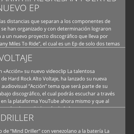
NUEVO EP
 las distancias que separan a los componentes de
 se han organizado y con determinación lograron
 a un nuevo proyecto discográfico que lleva por
y Miles To Ride”, el cual es un Ep de solo dos temas
an logrado plasmar nuevamente todo ese estilo
VOLTAJE
e […]
 «Acción» su nuevo videoclip La talentosa
de Hard Rock Alto Voltaje, ha lanzado su nueva
 audiovisual “Acción” tema que será parte de su
bajo discográfico, el cual podrás escuchar a través
l en la plataforma YouTube ahora mismo y que al
tual ya ha recibido más de […]
DRILLER
 de “Mind Driller” con venezolano a la batería La