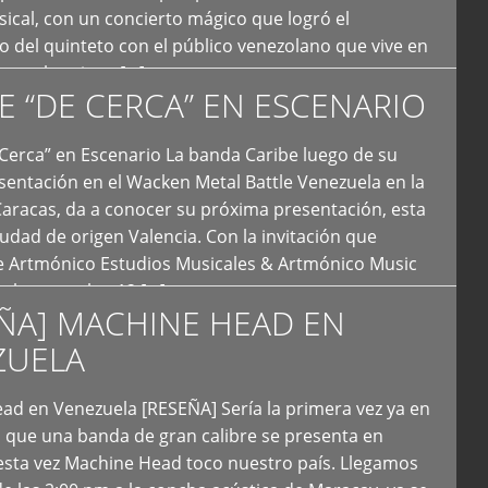
ical, con un concierto mágico que logró el
 del quinteto con el público venezolano que vive en
y que los sigue […]
E “DE CERCA” EN ESCENARIO
Cerca” en Escenario La banda Caribe luego de su
sentación en el Wacken Metal Battle Venezuela en la
Caracas, da a conocer su próxima presentación, esta
iudad de origen Valencia. Con la invitación que
de Artmónico Estudios Musicales & Artmónico Music
uales cumplen 12 […]
ÑA] MACHINE HEAD EN
ZUELA
ad en Venezuela [RESEÑA] Sería la primera vez ya en
s que una banda de gran calibre se presenta en
esta vez Machine Head toco nuestro país. Llegamos