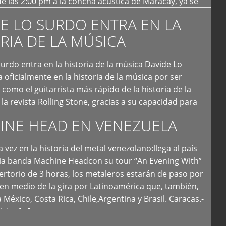
e las 2:00 pm a la concha acústica de Maracay, ya se
 personas que de seguro iban a ingresar al concierto,
E LO SURDO ENTRA EN LA
RIA DE LA MÚSICA
urdo entra en la historia de la música Davide Lo
 oficialmente en la historia de la música por ser
como el guitarrista más rápido de la historia de la
la revista Rolling Stone, gracias a su capacidad para
otas por segundo. Lo Surdo también fue incluido […]
INE HEAD EN VENEZUELA
 vez en la historia del metal venezolano:llega al país
ria banda Machine Headcon su tour “An Evening With”
rtorio de 3 horas, los metaleros estarán de paso por
en medio de la gira por Latinoamérica que, también,
a México, Costa Rica, Chile,Argentina y Brasil. Caracas.-
tica […]