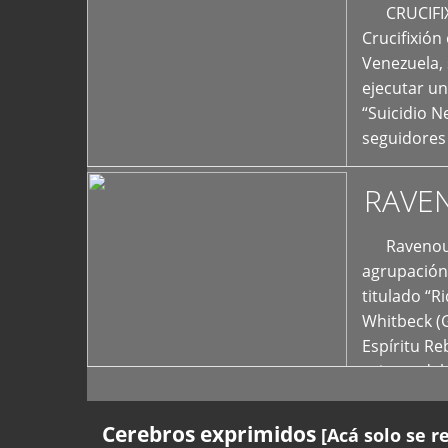
+
CRUCIFIXIÓ
Crucifixión
Venezuela, 
ejecutar un
“Suicidio 
seguidores
RAVE
Ravenous F
agrupación 
titulado “R
Whitbeck (
Espíritu R
oriente del
Cerebros exprimidos
[Acá solo se r