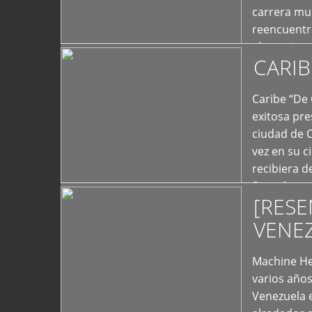
carrera mus
reencuentro
el exterior 
CARIB
+
Caribe “De 
exitosa pre
ciudad de 
vez en su c
recibiera 
Store los c
[RESE
+
VENE
Machine He
varios año
Venezuela 