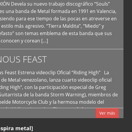
N Devela su nuevo trabajo discográfico “Souls”
 es una banda de Metal formada en 1991 en Valencia,
siendo para ese tiempo de las pocas en atreverse en
 estilo más agresivo. “Tierra Maldita”, “Miedo” y
Nefasto” son temas emblema de esta banda que sus
 conocen y corean […]
NOUS FEAST
east Estrena videoclip Oficial “Riding High” La
de Metal venezolano, lanza cuarto videoclip oficial
iding High”, con la participación especial de Greg
Guitarrista de la banda Storm Warning), miembros de
ebelde Motorcycle Club y la hermosa modelo del
 país, Melissa Acevedo. El potente […]
Ver más
espira metal]