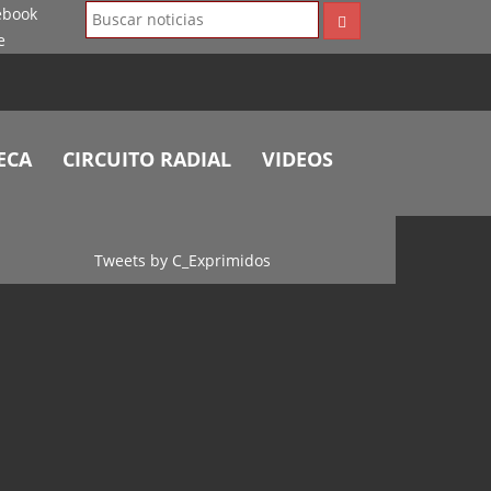
ECA
CIRCUITO RADIAL
VIDEOS
Tweets by C_Exprimidos