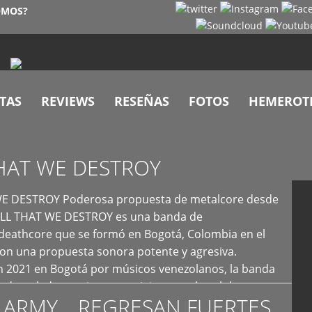
OMOS?
TAS
REVIEWS
RESEÑAS
FOTOS
HEMEROT
HAT WE DESTROY
E DESTROY Poderosa propuesta de metalcore desde
LL THAT WE DESTROY es una banda de
deathcore que se formó en Bogotá, Colombia en el
con una propuesta sonora potente y agresiva.
 2021 en Bogotá por músicos venezolanos, la banda
fs demoledores, ritmos vertiginosos y breakdowns
 ARMY… REGRESAN FUERTES
es, creando […]