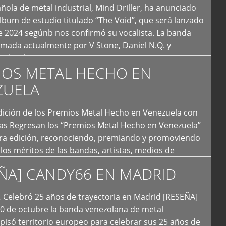
ola de metal industrial, Mind Driller, ha anunciado
lbum de estudio titulado “The Void”, que será lanzado
e 2024 segúnb nos confirmó su vocalista. La banda
rmada actualmente por V Stone, Daniel N.Q. y
ledo a las […]
IOS METAL HECHO EN
ZUELA
I Edición de los Premios Metal Hecho en Venezuela con
ías Regresan los “Premios Metal Hecho en Venezuela”
era edición, reconociendo, premiando y promoviendo
y los méritos de las bandas, artistas, medios de
ón y productoras musicales que hacen vida dentro
ÑA] CANDY66 EN MADRID
intas tendencias del metal y […]
Celebró 25 años de trayectoria en Madrid [RESEÑA]
20 de octubre la banda venezolana de metal
 pisó territorio europeo para celebrar sus 25 años de