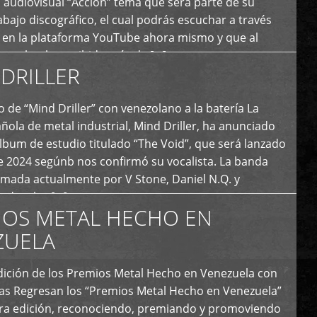
 audiovisual “Acción” tema que será parte de su
bajo discográfico, el cual podrás escuchar a través
l en la plataforma YouTube ahora mismo y que al
tual ya ha recibido más de […]
DRILLER
 de “Mind Driller” con venezolano a la batería La
ola de metal industrial, Mind Driller, ha anunciado
lbum de estudio titulado “The Void”, que será lanzado
e 2024 segúnb nos confirmó su vocalista. La banda
rmada actualmente por V Stone, Daniel N.Q. y
ledo a las […]
IOS METAL HECHO EN
ZUELA
I Edición de los Premios Metal Hecho en Venezuela con
ías Regresan los “Premios Metal Hecho en Venezuela”
era edición, reconociendo, premiando y promoviendo