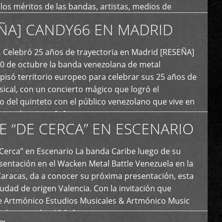
y los méritos de las bandas, artistas, medios de
ón y productoras musicales que hacen vida dentro
ÑA] CANDY66 EN MADRID
intas tendencias del metal y […]
Celebró 25 años de trayectoria en Madrid [RESEÑA]
20 de octubre la banda venezolana de metal
 pisó territorio europeo para celebrar sus 25 años de
ical, con un concierto mágico que logró el
 del quinteto con el público venezolano que vive en
y que los sigue […]
E “DE CERCA” EN ESCENARIO
Cerca” en Escenario La banda Caribe luego de su
sentación en el Wacken Metal Battle Venezuela en la
Caracas, da a conocer su próxima presentación, esta
iudad de origen Valencia. Con la invitación que
de Artmónico Estudios Musicales & Artmónico Music
uales cumplen 12 […]