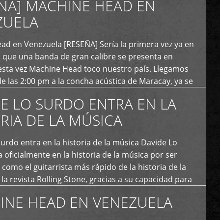
ÑA] MACHINE HEAD EN
ZUELA
ad en Venezuela [RESEÑA] Sería la primera vez ya en
s que una banda de gran calibre se presenta en
esta vez Machine Head toco nuestro país. Llegamos
e las 2:00 pm a la concha acústica de Maracay, ya se
 personas que de seguro iban a ingresar al concierto,
E LO SURDO ENTRA EN LA
RIA DE LA MÚSICA
urdo entra en la historia de la música Davide Lo
 oficialmente en la historia de la música por ser
como el guitarrista más rápido de la historia de la
la revista Rolling Stone, gracias a su capacidad para
otas por segundo. Lo Surdo también fue incluido […]
INE HEAD EN VENEZUELA