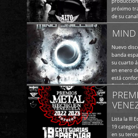
producción
próximo tra
de su cana
momento ac
MIND 
+
Nuevo disco
banda españ
su cuarto á
en enero d
está confo
Estefanía A
PREM
+
VENE
Lista la II
19 categor
en su terc