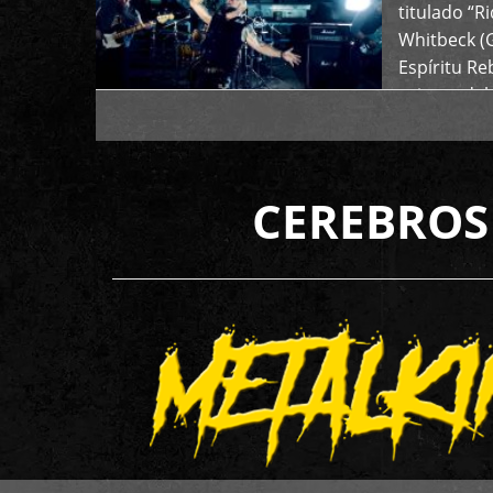
titulado “R
Whitbeck (
Espíritu R
oriente del
CEREBROS