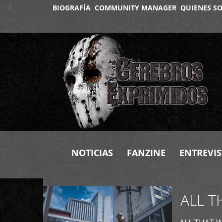
BIOGRAFÍA
COMMUNITY MANAGER
QUIENES S
+
NOTICIAS
FANZINE
ENTREVIS
ALL T