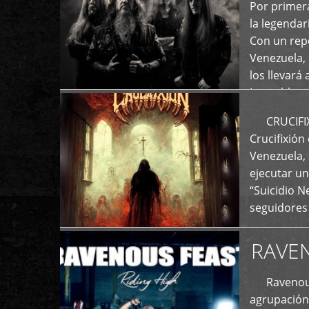
+
Por primera
la legenda
Con un repe
Venezuela, 
los llevará 
La emblemá
+
CRUCIFIXIÓ
Crucifixión
Venezuela, 
ejecutar un
“Suicidio 
seguidores
RAVE
Ravenous F
agrupación 