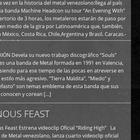
 vez en la historia del metal venezolano:llega al país
ria banda Machine Headcon su tour “An Evening With”
rtorio de 3 horas, los metaleros estarán de paso por
en medio de la gira por Latinoamérica que, también,
a México, Costa Rica, Chile,Argentina y Brasil. Caracas.-
tica […]
N Devela su nuevo trabajo discográfico “Souls”
 es una banda de Metal formada en 1991 en Valencia,
siendo para ese tiempo de las pocas en atreverse en
 estilo más agresivo. “Tierra Maldita”, “Miedo” y
Nefasto” son temas emblema de esta banda que sus
 conocen y corean […]
NOUS FEAST
east Estrena videoclip Oficial “Riding High” La
de Metal venezolano, lanza cuarto videoclip oficial