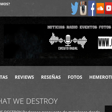
OMOS?
TAS
REVIEWS
RESEÑAS
FOTOS
HEMEROT
HAT WE DESTROY