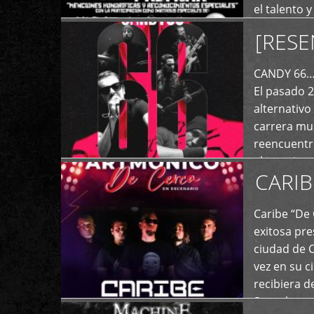
el talento 
comunicaci
[RESE
+
de las dist
CANDY 66… 
El pasado 
alternativo
carrera mus
reencuentro
el exterior 
CARIB
+
Caribe “De 
exitosa pre
ciudad de 
vez en su c
recibiera 
Store los c