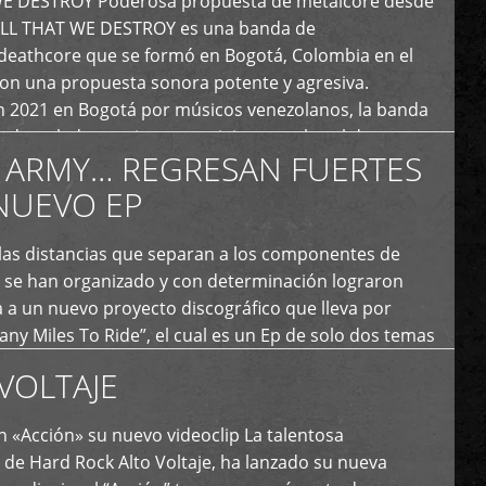
E DESTROY Poderosa propuesta de metalcore desde
LL THAT WE DESTROY es una banda de
deathcore que se formó en Bogotá, Colombia en el
con una propuesta sonora potente y agresiva.
 2021 en Bogotá por músicos venezolanos, la banda
fs demoledores, ritmos vertiginosos y breakdowns
 ARMY… REGRESAN FUERTES
es, creando […]
NUEVO EP
 las distancias que separan a los componentes de
 se han organizado y con determinación lograron
 a un nuevo proyecto discográfico que lleva por
y Miles To Ride”, el cual es un Ep de solo dos temas
an logrado plasmar nuevamente todo ese estilo
VOLTAJE
e […]
 «Acción» su nuevo videoclip La talentosa
de Hard Rock Alto Voltaje, ha lanzado su nueva