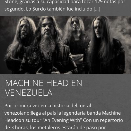
Stone, gracias a su capacidad para tocar 129 notas por
segundo. Lo Surdo también fue incluido […]
MACHINE HEAD EN
VENEZUELA
Por primera vez en la historia del metal
+
venezolano:llega al país la legendaria banda Machine
Headcon su tour “An Evening With” Con un repertorio
de 3 horas, los metaleros estarán de paso por