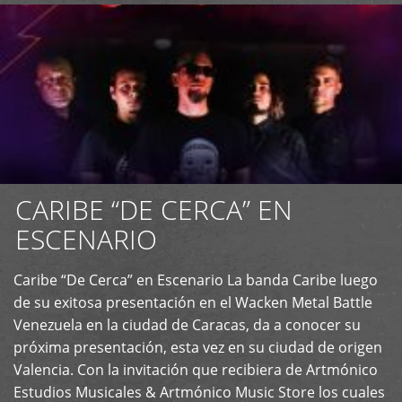
CARIBE “DE CERCA” EN
ESCENARIO
Caribe “De Cerca” en Escenario La banda Caribe luego
+
de su exitosa presentación en el Wacken Metal Battle
Venezuela en la ciudad de Caracas, da a conocer su
próxima presentación, esta vez en su ciudad de origen
Valencia. Con la invitación que recibiera de Artmónico
Estudios Musicales & Artmónico Music Store los cuales