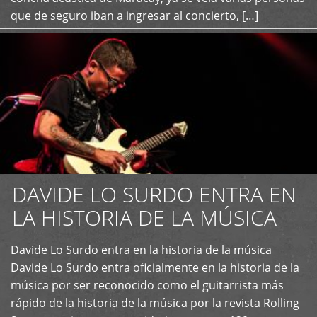
que de seguro iban a ingresar al concierto, […]
DAVIDE LO SURDO ENTRA EN
LA HISTORIA DE LA MÚSICA
+
Davide Lo Surdo entra en la historia de la música
Davide Lo Surdo entra oficialmente en la historia de la
música por ser reconocido como el guitarrista más
rápido de la historia de la música por la revista Rolling