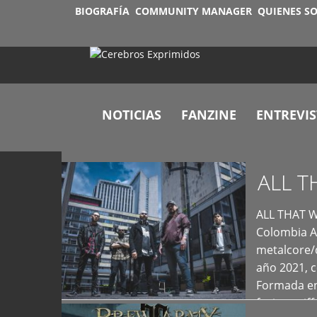
BIOGRAFÍA
COMMUNITY MANAGER
QUIENES S
+
NOTICIAS
FANZINE
ENTREVIS
ALL T
+
ALL THAT W
Colombia A
metalcore/
año 2021, 
Formada en
fusiona rif