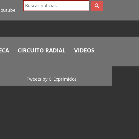
ECA
CIRCUITO RADIAL
VIDEOS
Tweets by C_Exprimidos