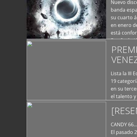
+
Nuevo disco
banda españ
su cuarto á
en enero d
está confo
Estefanía A
PREM
+
VENE
Lista la II
19 categor
en su terc
el talento 
comunicaci
[RESE
+
de las dist
CANDY 66… 
El pasado 