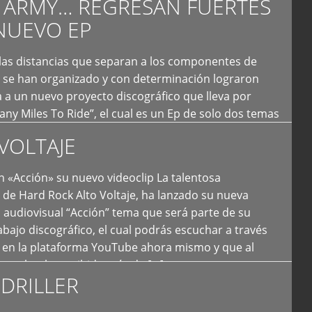
 ARMY… REGRESAN FUERTES
es, creando […]
NUEVO EP
 las distancias que separan a los componentes de
 se han organizado y con determinación lograron
 a un nuevo proyecto discográfico que lleva por
y Miles To Ride”, el cual es un Ep de solo dos temas
an logrado plasmar nuevamente todo ese estilo
VOLTAJE
e […]
 «Acción» su nuevo videoclip La talentosa
de Hard Rock Alto Voltaje, ha lanzado su nueva
 audiovisual “Acción” tema que será parte de su
bajo discográfico, el cual podrás escuchar a través
l en la plataforma YouTube ahora mismo y que al
tual ya ha recibido más de […]
DRILLER