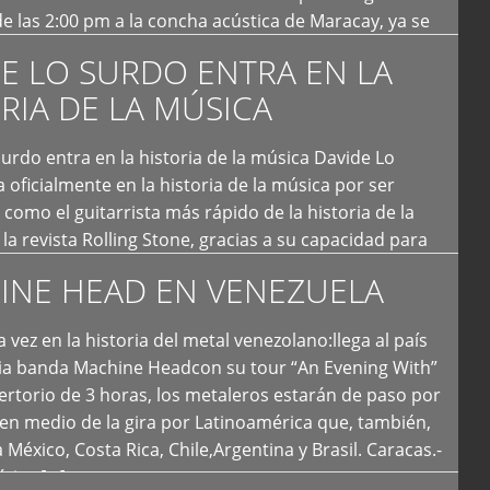
e las 2:00 pm a la concha acústica de Maracay, ya se
 personas que de seguro iban a ingresar al concierto,
E LO SURDO ENTRA EN LA
RIA DE LA MÚSICA
urdo entra en la historia de la música Davide Lo
 oficialmente en la historia de la música por ser
como el guitarrista más rápido de la historia de la
la revista Rolling Stone, gracias a su capacidad para
otas por segundo. Lo Surdo también fue incluido […]
INE HEAD EN VENEZUELA
 vez en la historia del metal venezolano:llega al país
ria banda Machine Headcon su tour “An Evening With”
rtorio de 3 horas, los metaleros estarán de paso por
en medio de la gira por Latinoamérica que, también,
a México, Costa Rica, Chile,Argentina y Brasil. Caracas.-
tica […]