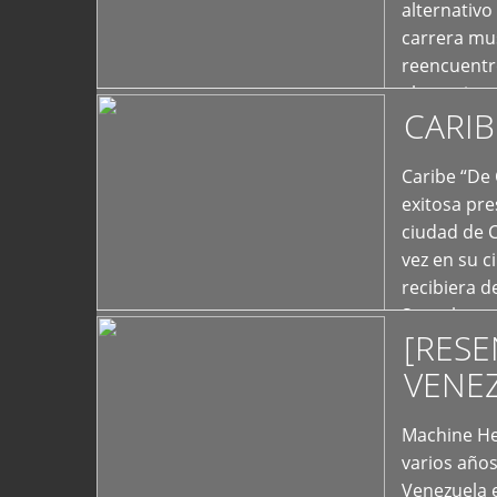
alternativo
carrera mus
reencuentro
el exterior 
CARIB
+
Caribe “De 
exitosa pre
ciudad de 
vez en su c
recibiera 
Store los c
[RESE
+
VENE
Machine He
varios año
Venezuela 