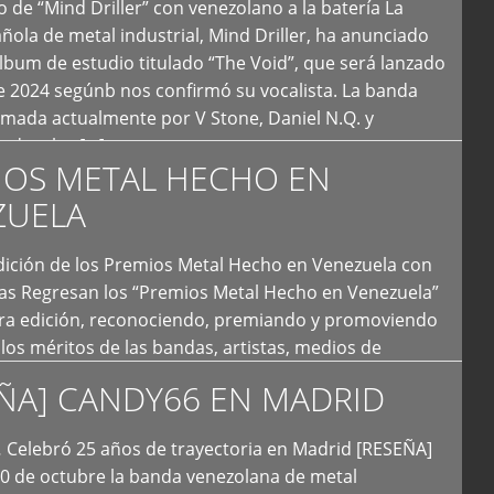
 de “Mind Driller” con venezolano a la batería La
ola de metal industrial, Mind Driller, ha anunciado
lbum de estudio titulado “The Void”, que será lanzado
e 2024 segúnb nos confirmó su vocalista. La banda
rmada actualmente por V Stone, Daniel N.Q. y
ledo a las […]
IOS METAL HECHO EN
ZUELA
I Edición de los Premios Metal Hecho en Venezuela con
ías Regresan los “Premios Metal Hecho en Venezuela”
era edición, reconociendo, premiando y promoviendo
y los méritos de las bandas, artistas, medios de
ón y productoras musicales que hacen vida dentro
ÑA] CANDY66 EN MADRID
intas tendencias del metal y […]
Celebró 25 años de trayectoria en Madrid [RESEÑA]
20 de octubre la banda venezolana de metal