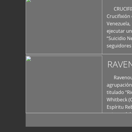
+
CRUCIFIXIÓ
Crucifixión
Venezuela, 
ejecutar un
“Suicidio 
seguidores
RAVE
Ravenous F
agrupación 
titulado “R
Whitbeck (
Espíritu R
oriente del