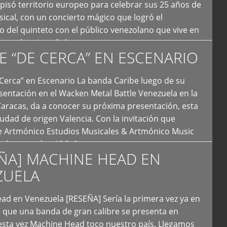
 pisó territorio europeo para celebrar sus 25 años de
ical, con un concierto mágico que logró el
 del quinteto con el público venezolano que vive en
y que los sigue […]
E “DE CERCA” EN ESCENARIO
Cerca” en Escenario La banda Caribe luego de su
sentación en el Wacken Metal Battle Venezuela en la
Caracas, da a conocer su próxima presentación, esta
iudad de origen Valencia. Con la invitación que
de Artmónico Estudios Musicales & Artmónico Music
uales cumplen 12 […]
ÑA] MACHINE HEAD EN
ZUELA
ad en Venezuela [RESEÑA] Sería la primera vez ya en
s que una banda de gran calibre se presenta en
esta vez Machine Head toco nuestro país. Llegamos