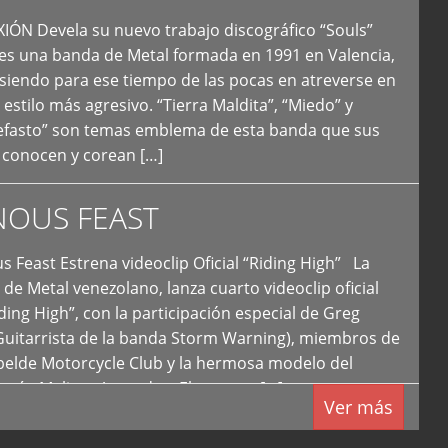
N Devela su nuevo trabajo discográfico “Souls”
 es una banda de Metal formada en 1991 en Valencia,
siendo para ese tiempo de las pocas en atreverse en
 estilo más agresivo. “Tierra Maldita”, “Miedo” y
Nefasto” son temas emblema de esta banda que sus
 conocen y corean […]
NOUS FEAST
east Estrena videoclip Oficial “Riding High” La
de Metal venezolano, lanza cuarto videoclip oficial
iding High”, con la participación especial de Greg
Guitarrista de la banda Storm Warning), miembros de
ebelde Motorcycle Club y la hermosa modelo del
 país, Melissa Acevedo. El potente […]
Ver más