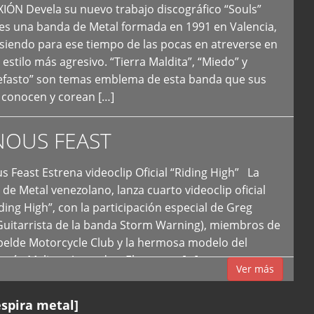
N Devela su nuevo trabajo discográfico “Souls”
 es una banda de Metal formada en 1991 en Valencia,
siendo para ese tiempo de las pocas en atreverse en
 estilo más agresivo. “Tierra Maldita”, “Miedo” y
Nefasto” son temas emblema de esta banda que sus
 conocen y corean […]
NOUS FEAST
east Estrena videoclip Oficial “Riding High” La
de Metal venezolano, lanza cuarto videoclip oficial
iding High”, con la participación especial de Greg
Guitarrista de la banda Storm Warning), miembros de
ebelde Motorcycle Club y la hermosa modelo del
 país, Melissa Acevedo. El potente […]
Ver más
espira metal]