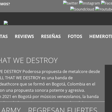
OMOS?
TAS
REVIEWS
RESEÑAS
FOTOS
HEMEROT
HAT WE DESTROY
E DESTROY Poderosa propuesta de metalcore desde
LL THAT WE DESTROY es una banda de
deathcore que se formó en Bogotá, Colombia en el
con una propuesta sonora potente y agresiva.
 2021 en Bogotá por músicos venezolanos, la banda
fs demoledores, ritmos vertiginosos y breakdowns
 ARMY… REGRESAN FUERTES
es, creando […]