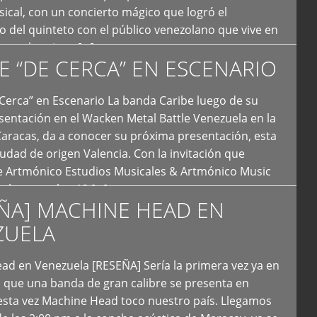
ical, con un concierto mágico que logró el
 del quinteto con el público venezolano que vive en
y que los sigue […]
E “DE CERCA” EN ESCENARIO
Cerca” en Escenario La banda Caribe luego de su
sentación en el Wacken Metal Battle Venezuela en la
Caracas, da a conocer su próxima presentación, esta
iudad de origen Valencia. Con la invitación que
de Artmónico Estudios Musicales & Artmónico Music
uales cumplen 12 […]
ÑA] MACHINE HEAD EN
ZUELA
ad en Venezuela [RESEÑA] Sería la primera vez ya en
s que una banda de gran calibre se presenta en
esta vez Machine Head toco nuestro país. Llegamos