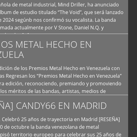
ola de metal industrial, Mind Driller, ha anunciado
lbum de estudio titulado “The Void”, que será lanzado
e 2024 segúnb nos confirmó su vocalista. La banda
rmada actualmente por V Stone, Daniel N.Q. y
ledo a las […]
IOS METAL HECHO EN
ZUELA
I Edición de los Premios Metal Hecho en Venezuela con
ías Regresan los “Premios Metal Hecho en Venezuela”
era edición, reconociendo, premiando y promoviendo
y los méritos de las bandas, artistas, medios de
ón y productoras musicales que hacen vida dentro
ÑA] CANDY66 EN MADRID
intas tendencias del metal y […]
Celebró 25 años de trayectoria en Madrid [RESEÑA]
20 de octubre la banda venezolana de metal
 pisó territorio europeo para celebrar sus 25 años de