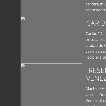
carrera mus
reencuentro
el exterior 
CARIB
+
Caribe “De 
exitosa pre
ciudad de 
vez en su c
recibiera 
Store los c
[RESE
+
VENE
Machine He
varios año
Venezuela 