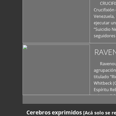
+
CRUCIFIXIÓ
Crucifixión
Venezuela, 
ejecutar un
“Suicidio 
seguidores
RAVE
Ravenous F
agrupación 
titulado “R
Whitbeck (
Espíritu R
oriente del
Cerebros exprimidos
[Acá solo se r