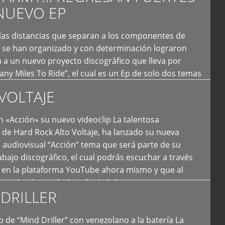
NUEVO EP
 las distancias que separan a los componentes de
 se han organizado y con determinación lograron
 a un nuevo proyecto discográfico que lleva por
y Miles To Ride”, el cual es un Ep de solo dos temas
an logrado plasmar nuevamente todo ese estilo
VOLTAJE
e […]
 «Acción» su nuevo videoclip La talentosa
de Hard Rock Alto Voltaje, ha lanzado su nueva
 audiovisual “Acción” tema que será parte de su
bajo discográfico, el cual podrás escuchar a través
l en la plataforma YouTube ahora mismo y que al
tual ya ha recibido más de […]
DRILLER
 de “Mind Driller” con venezolano a la batería La