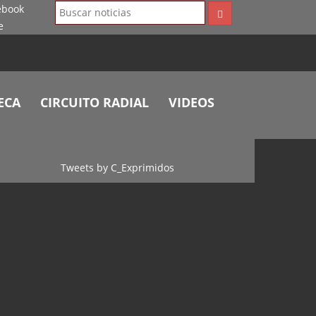
ECA
CIRCUITO RADIAL
VIDEOS
Tweets by C_Exprimidos