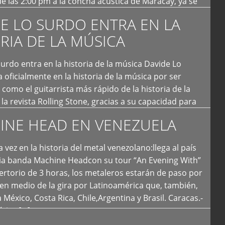
e las 2:00 pm a la concha acústica de Maracay, ya se
 personas que de seguro iban a ingresar al concierto,
E LO SURDO ENTRA EN LA
RIA DE LA MÚSICA
urdo entra en la historia de la música Davide Lo
 oficialmente en la historia de la música por ser
como el guitarrista más rápido de la historia de la
la revista Rolling Stone, gracias a su capacidad para
otas por segundo. Lo Surdo también fue incluido […]
INE HEAD EN VENEZUELA
 vez en la historia del metal venezolano:llega al país
ria banda Machine Headcon su tour “An Evening With”
rtorio de 3 horas, los metaleros estarán de paso por
en medio de la gira por Latinoamérica que, también,
a México, Costa Rica, Chile,Argentina y Brasil. Caracas.-
tica […]