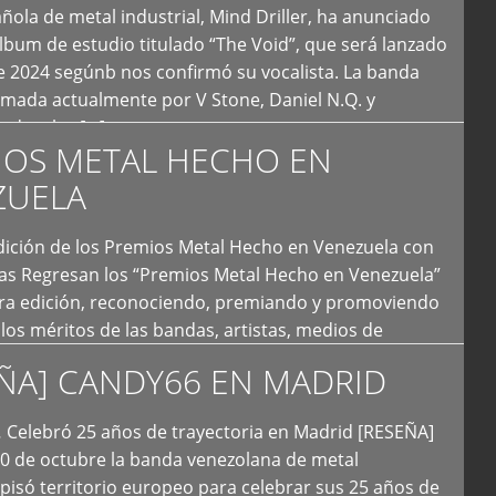
ola de metal industrial, Mind Driller, ha anunciado
lbum de estudio titulado “The Void”, que será lanzado
e 2024 segúnb nos confirmó su vocalista. La banda
rmada actualmente por V Stone, Daniel N.Q. y
ledo a las […]
IOS METAL HECHO EN
ZUELA
I Edición de los Premios Metal Hecho en Venezuela con
ías Regresan los “Premios Metal Hecho en Venezuela”
era edición, reconociendo, premiando y promoviendo
y los méritos de las bandas, artistas, medios de
ón y productoras musicales que hacen vida dentro
ÑA] CANDY66 EN MADRID
intas tendencias del metal y […]
Celebró 25 años de trayectoria en Madrid [RESEÑA]
20 de octubre la banda venezolana de metal
 pisó territorio europeo para celebrar sus 25 años de