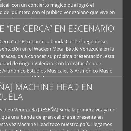
ical, con un concierto mágico que logró el
 del quinteto con el público venezolano que vive en
y que los sigue […]
E “DE CERCA” EN ESCENARIO
Cerca” en Escenario La banda Caribe luego de su
sentación en el Wacken Metal Battle Venezuela en la
Caracas, da a conocer su próxima presentación, esta
iudad de origen Valencia. Con la invitación que
de Artmónico Estudios Musicales & Artmónico Music
uales cumplen 12 […]
ÑA] MACHINE HEAD EN
ZUELA
ad en Venezuela [RESEÑA] Sería la primera vez ya en
s que una banda de gran calibre se presenta en
esta vez Machine Head toco nuestro país. Llegamos