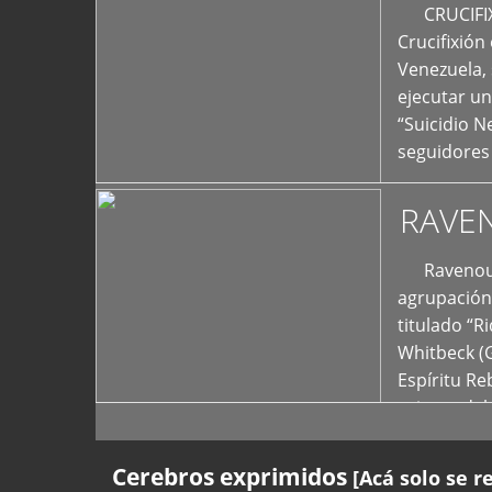
+
CRUCIFIXIÓ
Crucifixión
Venezuela, 
ejecutar un
“Suicidio 
seguidores
RAVE
Ravenous F
agrupación 
titulado “R
Whitbeck (
Espíritu R
oriente del
Cerebros exprimidos
[Acá solo se r