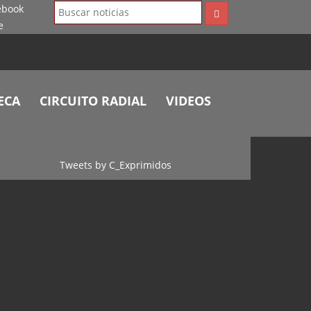
ECA
CIRCUITO RADIAL
VIDEOS
Tweets by C_Exprimidos