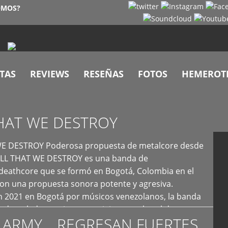
OMOS?
TAS
REVIEWS
RESEÑAS
FOTOS
HEMEROT
HAT WE DESTROY
E DESTROY Poderosa propuesta de metalcore desde
LL THAT WE DESTROY es una banda de
deathcore que se formó en Bogotá, Colombia en el
con una propuesta sonora potente y agresiva.
 2021 en Bogotá por músicos venezolanos, la banda
fs demoledores, ritmos vertiginosos y breakdowns
 ARMY… REGRESAN FUERTES
es, creando […]