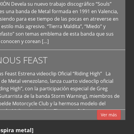
N Devela su nuevo trabajo discográfico “Souls”
 es una banda de Metal formada en 1991 en Valencia,
siendo para ese tiempo de las pocas en atreverse en
 estilo más agresivo. “Tierra Maldita”, “Miedo” y
Nefasto” son temas emblema de esta banda que sus
 conocen y corean […]
NOUS FEAST
east Estrena videoclip Oficial “Riding High” La
de Metal venezolano, lanza cuarto videoclip oficial
iding High”, con la participación especial de Greg
Guitarrista de la banda Storm Warning), miembros de
ebelde Motorcycle Club y la hermosa modelo del
 país, Melissa Acevedo. El potente […]
Ver más
espira metal]