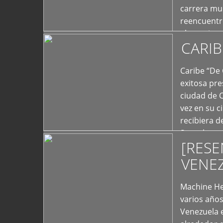
carrera mus
reencuentro
el exterior 
CARIB
+
Caribe “De 
exitosa pre
ciudad de 
vez en su c
recibiera 
Store los c
[RESE
+
VENE
Machine He
varios año
Venezuela 