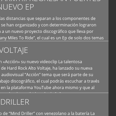
NUEVO EP
 las distancias que separan a los componentes de
 se han organizado y con determinación lograron
 a un nuevo proyecto discográfico que lleva por
y Miles To Ride”, el cual es un Ep de solo dos temas
an logrado plasmar nuevamente todo ese estilo
VOLTAJE
e […]
 «Acción» su nuevo videoclip La talentosa
de Hard Rock Alto Voltaje, ha lanzado su nueva
 audiovisual “Acción” tema que será parte de su
bajo discográfico, el cual podrás escuchar a través
l en la plataforma YouTube ahora mismo y que al
tual ya ha recibido más de […]
DRILLER
 de “Mind Driller” con venezolano a la batería La