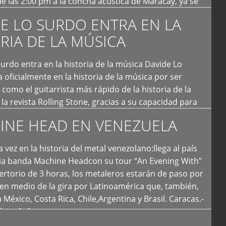
e las 2:00 pm a la concha acústica de Maracay, ya se
 personas que de seguro iban a ingresar al concierto,
E LO SURDO ENTRA EN LA
RIA DE LA MÚSICA
urdo entra en la historia de la música Davide Lo
 oficialmente en la historia de la música por ser
como el guitarrista más rápido de la historia de la
la revista Rolling Stone, gracias a su capacidad para
otas por segundo. Lo Surdo también fue incluido […]
INE HEAD EN VENEZUELA
 vez en la historia del metal venezolano:llega al país
ria banda Machine Headcon su tour “An Evening With”
rtorio de 3 horas, los metaleros estarán de paso por
en medio de la gira por Latinoamérica que, también,
a México, Costa Rica, Chile,Argentina y Brasil. Caracas.-
tica […]